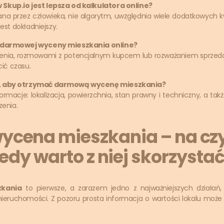
Skup.io jest lepsza od kalkulatora online?
a przez człowieka, nie algorytm, uwzględnia wiele dodatkowych kwe
jest dokładniejszy.
z darmowej wyceny mieszkania online?
enia, rozmowami z potencjalnym kupcem lub rozważaniem sprzeda
cić czasu.
ć, aby otrzymać darmową wycenę mieszkania?
acje: lokalizacja, powierzchnia, stan prawny i techniczny, a także
zenia.
cena mieszkania – na czy
edy warto z niej skorzysta
kania
to pierwsze, a zarazem jedno z najważniejszych działań, k
nieruchomości. Z pozoru prosta informacja o wartości lokalu moż