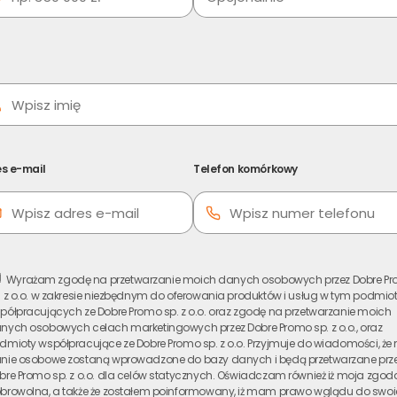
Dodatkowe informacje
nie - jeśli zależy Ci na dokładniejszej wycenie)
Adres e-mail
s e-mail
Telefon komórkowy
Wyrażam zgodę na przetwarzanie moich danych osobowych przez Dobre P
. z o.o. w zakresie niezbędnym do oferowania produktów i usług w tym podmio
półpracujących ze Dobre Promo sp. z o.o. oraz zgodę na przetwarzanie moich
nych osobowych celach marketingowych przez Dobre Promo sp. z o.o., oraz
dmioty współpracujące ze Dobre Promo sp. z o.o. Przyjmuje do wiadomości, że
nie osobowe zostaną wprowadzone do bazy danych i będą przetwarzane prz
warzanie moich danych osobowych przez Dobre Promo sp. z o.o. w zakres
bre Promo sp. z o.o. dla celów statycznych. Oświadczam również iż moja zgoda
odmiotów współpracujących ze Dobre Promo sp. z o.o. oraz zgodę na p
browolna, a także że zostałem poinformowany, iż mam prawo wglądu do swo