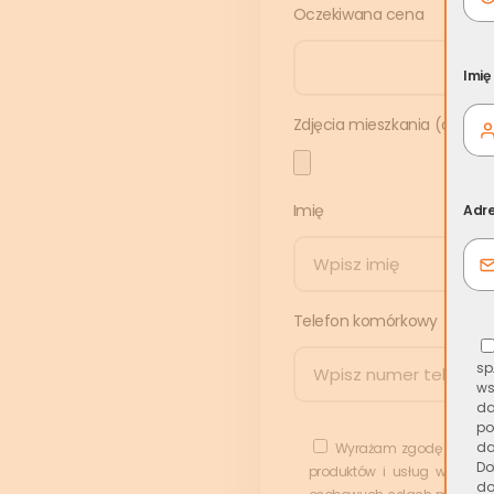
Oczekiwana cena
Imię
Zdjęcia mieszkania (opcjonal
Imię
Adre
Telefon komórkowy
sp
ws
da
po
da
Wyrażam zgodę na przet
Do
produktów i usług w tym p
do