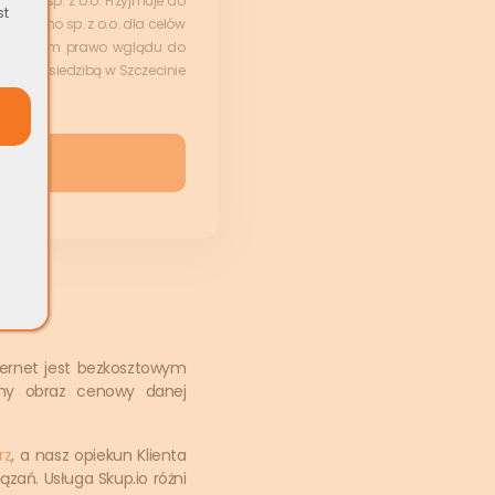
romo sp. z o.o. Przyjmuje do
st
e Promo sp. z o.o. dla celów
ny, iż mam prawo wglądu do
o.o. z siedzibą w Szczecinie
tor
ternet jest bezkosztowym
ony obraz cenowy danej
rz
, a nasz opiekun Klienta
zań. Usługa Skup.io różni