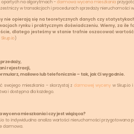
i opartych na algorytmach -
darmowa wycena mieszkania
przygoto
uczestniczy w transakcjach i procedurach sprzedaży nieruchomości w 
 nie opierają się na teoretycznych danych czy statystykach
wacjach rynku i praktycznym doświadczeniu. Wiemy, za ile fa
cie, dlatego jesteśmy w stanie trafnie oszacować wartość
 Skup.io
)
sprzedaży,
i rejestracji,
formularz, mailowo lub telefonicznie – tak, jak Ci wygodnie.
ść swojego mieszkania – skorzystaj z
darmowej wyceny
w Skup.io i
atwa i dostępna dla każdego
.
wycena mieszkania i czy jest wiążąca?
o to indywidualna analiza wartości nieruchomości przygotowana p
cie darmowa.