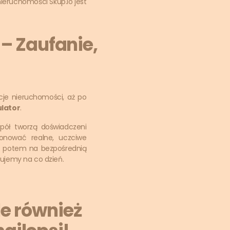
nieruchomości Skup.io jest
 – Zaufanie,
je nieruchomości, aż po
lator
.
spół tworzą doświadczeni
oponować realne, uczciwe
ię potem na bezpośrednią
izujemy na co dzień.
le również