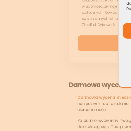
osobowych celach marketingo
da
wiadomości, że moje danie o
Do
statycznych. Oświadczam r
swoich danych ich poprawien
71-441 ul. Cyfrowa 6
Darmowa wycena mi
Darmowa wycena mieszk
narzędziem do ustalania
nieruchomości.
Za darmo wycenimy Twoją 
skontaktuję się z Tobą i p