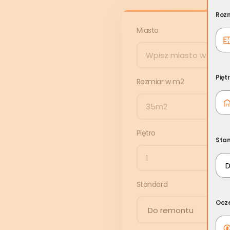
Rozm
Miasto
Pięt
Rozmiar w m2
Piętro
Sta
Standard
Ocz