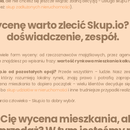
ia
, ale nie chcesz się jeszcze wiązać żadną decyzją – usługa skupu 
też:
skup zadłużonych nieruchomości
).
cenę warto zlecić Skup.io?
doświadczenie, zespół.
 wiele form wyceny: od rzeczoznawców majątkowych, przez agenc
e znajdziesz po wpisaniu frazy:
wartość rynkowa mieszkania kalku
.io od pozostałych opcji?
Przede wszystkim – ludzie. Nasz ze
, którzy rozumieją lokalny rynek, znają prawo i potrafią zapr
na mieszkania to dopiero początek – wielu klientów decyduje s
, bo
skup udziałów w nieruchomości
i inne trudniejsze przypadki real
arcia człowieka – Skup.io to dobry wybór.
 Cię wycena mieszkania, a