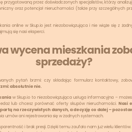
 przygotowaną przez doświadczonych specjalistów, którzy analizują
hniczny oraz potencjał nieruchomości (także przy szczególnych p
ia online w Skup.io jest niezobowiązująca i nie wiąże się z żad
ajmują się nasi eksperci.
a wycena mieszkania zobo
sprzedaży?
wanych pytań brzmi: czy składając formularz kontaktowy, zobow
mi: absolutnie nie.
kania
w Skup.io to niezobowiązująca usługa informacyjna – możesz
przedaż lub chcesz porównać oferty skupów nieruchomości.
Nasi 
 opartą na rzeczywistych danych, a decyzję co dalej – pozos
 umów ani rejestrowania się w żadnych systemach.
sparentność i brak presji. Dzięki temu zaufało nam już wielu klientów.