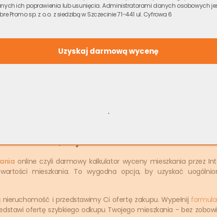
wych przez Dobre Promo sp. z o.o., oraz podmioty współpracujące ze Dobre P
nych ich poprawienia lub usunięcia. Administratorami danych osobowych je
sobowe zostaną wprowadzone do bazy danych i będą przetwarzane przez Dobr
bre Promo sp. z o.o. z siedzibą w Szczecinie 71-441 ul. Cyfrowa 6
ównież iż moja zgoda jest dobrowolna, a także że zostałem poinformowa
ia lub usunięcia. Administratorami danych osobowych jest Dobre Promo sp. z 
.
Dane bezpieczne
Bez zobowiązań
eszkania, Wycena mieszkania kalkula
ania
online czyli darmowy kalkulator wyceny mieszkania przez In
 wartości mieszkania. To wygodna opcja, by uzyskać uogólni
nieruchomość i przedstawimy Ci ofertę zakupu. Wypełnij
formula
rzedstawi ofertę szybkiego odkupu Twojego mieszkania - bez zobowią