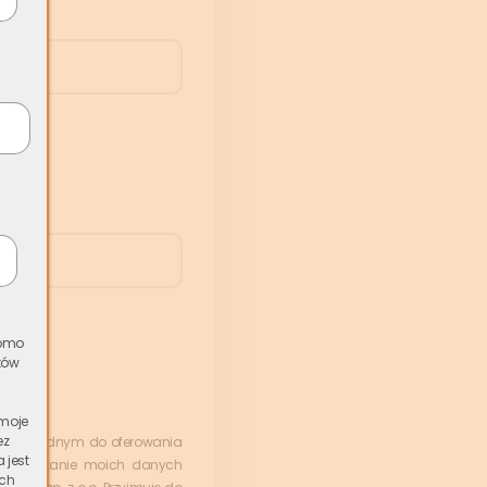
romo
tów
 moje
ez
ie niezbędnym do oferowania
 jest
rzetwarzanie moich danych
ich