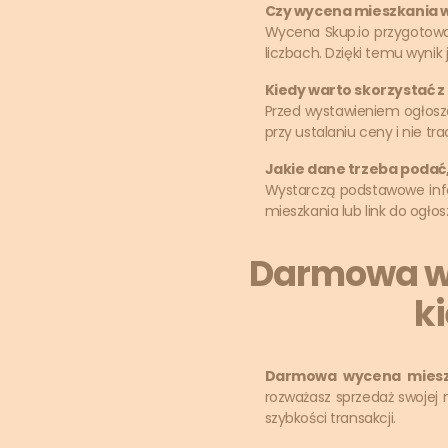
Czy wycena mieszkania w 
Wycena Skup.io przygotowan
liczbach. Dzięki temu wynik 
Kiedy warto skorzystać 
Przed wystawieniem ogłosz
przy ustalaniu ceny i nie tra
Jakie dane trzeba poda
Wystarczą podstawowe inform
mieszkania lub link do ogłos
Darmowa wy
ki
Darmowa wycena miesz
rozważasz sprzedaż swojej 
szybkości transakcji.