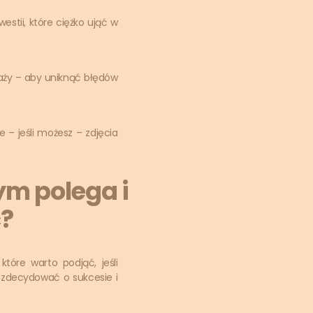
stii, które ciężko ująć w
ży – aby uniknąć błędów
 – jeśli możesz – zdjęcia
m polega i
ć?
tóre warto podjąć, jeśli
e zdecydować o sukcesie i