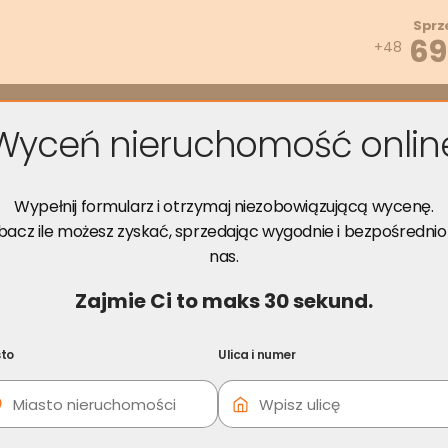
Sprz
69
+48
zwiąż problem
Wyceń za darmo
Opinie
Poradnik
Kont
Wyceń nieruchomość onlin
Wypełnij formularz i otrzymaj niezobowiązującą wycenę.
a
bacz ile możesz zyskać, sprzedając wygodnie i bezpośrednio
nas.
ystarczy, że wypełnisz formularz
Zajmie Ci to maks 30 sekund.
to
Ulica i numer
twiej będzie nam sporządzić wycenę mieszkania