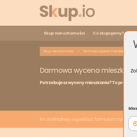
Skup nieruchomości
Co skupujemy?
Ro
»
Skup nieruchomości
Darmowa wycena mieszkania
Darmowa wycena mieszkani
Zo
Potrzebujesz wyceny mieszkania? To proste! W
Mias
Im dokładniej wypełnisz formularz tym ła