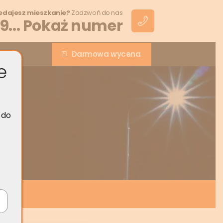
edajesz mieszkanie?
Zadzwoń do nas
9... Pokaż numer
Darmowa wycena
akt
e
 do