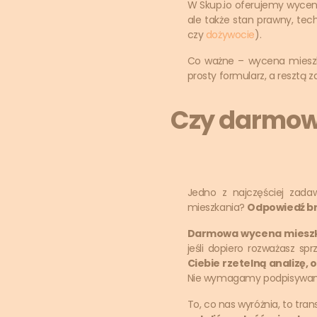
W Skup.io oferujemy wycenę
ale także stan prawny, tec
czy
dożywocie
).
Co ważne – wycena mieszkan
prosty formularz, a resztą z
Czy darmow
Jedno z najczęściej zada
mieszkania?
Odpowiedź brz
Darmowa wycena miesz
jeśli dopiero rozważasz s
Ciebie rzetelną analizę,
Nie wymagamy podpisywania
To, co nas wyróżnia, to tran