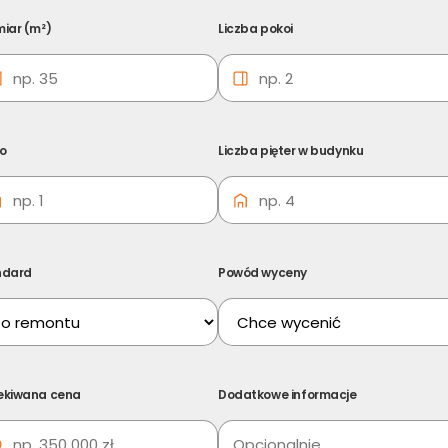
iar (m²)
Liczba pokoi
Ulica i numer budynku
ro
Liczba pięter w budynku
Liczba pokoi
Liczba pięter w budynku
ndard
Powód wyceny
Powód wyceny
ekiwana cena
Dodatkowe informacje