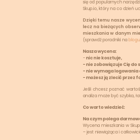
się od popularnych narzędz
Skup.io, który na co dzień 
Dzięki temu nasze wyceny
lecz na bieżących obser
mieszkania w danym mieś
(sprawdź poradniki na
blogu
Nasza wycena:
-
nic nie kosztuje,
- nie zobowiązuje Cię do 
- nie wymaga logowania an
- możesz ją zlecić przez 
Jeśli chcesz poznać warto
analiza może być szybka, ł
Co warto wiedzieć:
Na czym polega darmowa 
Wycena mieszkania w Skup.i
– jest niewiążąca i całkowi