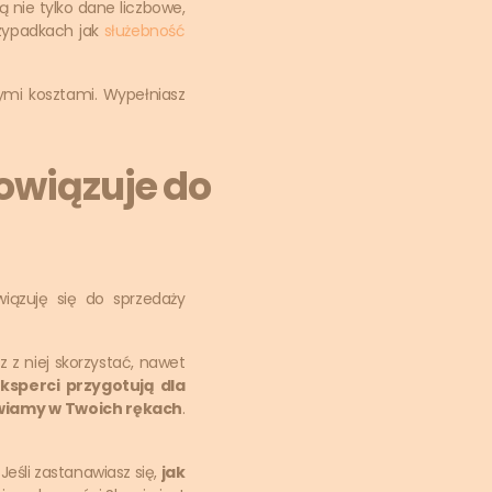
 nie tylko dane liczbowe,
rzypadkach jak
służebność
nymi kosztami. Wypełniasz
wiązuje do
iązuję się do sprzedaży
 z niej skorzystać, nawet
eksperci przygotują dla
tawiamy w Twoich rękach
.
 Jeśli zastanawiasz się,
jak