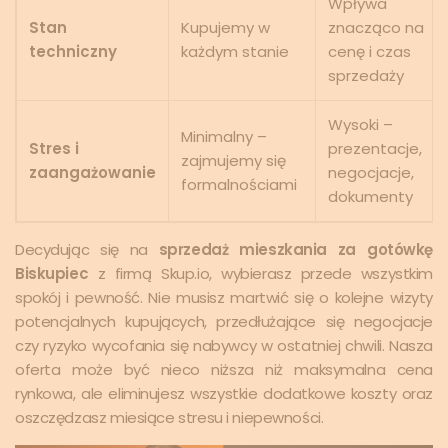
Wpływa
Stan
Kupujemy w
znacząco na
techniczny
każdym stanie
cenę i czas
sprzedaży
Wysoki –
Minimalny –
Stres i
prezentacje,
zajmujemy się
zaangażowanie
negocjacje,
formalnościami
dokumenty
Decydując się na
sprzedaż mieszkania za gotówkę
Biskupiec
z firmą Skup.io, wybierasz przede wszystkim
spokój i pewność. Nie musisz martwić się o kolejne wizyty
potencjalnych kupujących, przedłużające się negocjacje
czy ryzyko wycofania się nabywcy w ostatniej chwili. Nasza
oferta może być nieco niższa niż maksymalna cena
rynkowa, ale eliminujesz wszystkie dodatkowe koszty oraz
oszczędzasz miesiące stresu i niepewności.