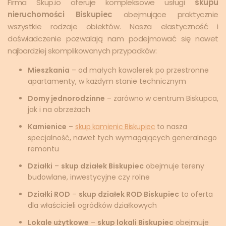
Firma Skup.io oferuje kompleksowe usługi
skupu
nieruchomości Biskupiec
obejmujące praktycznie
wszystkie rodzaje obiektów. Nasza elastyczność i
doświadczenie pozwalają nam podejmować się nawet
najbardziej skomplikowanych przypadków:
Mieszkania
– od małych kawalerek po przestronne
apartamenty, w każdym stanie technicznym
Domy jednorodzinne
– zarówno w centrum Biskupca,
jak i na obrzeżach
Kamienice
–
skup kamienic Biskupiec
to nasza
specjalność, nawet tych wymagających generalnego
remontu
Działki
–
skup działek Biskupiec
obejmuje tereny
budowlane, inwestycyjne czy rolne
Działki ROD
–
skup działek ROD Biskupiec
to oferta
dla właścicieli ogródków działkowych
Lokale użytkowe
–
skup lokali Biskupiec
obejmuje