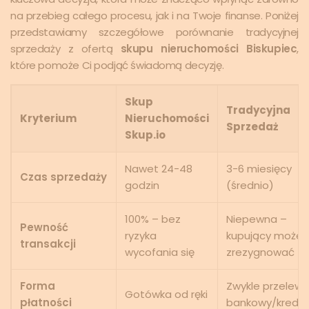
na przebieg całego procesu, jak i na Twoje finanse. Poniżej
przedstawiamy szczegółowe porównanie tradycyjnej
sprzedaży z ofertą
skupu nieruchomości Biskupiec
,
które pomoże Ci podjąć świadomą decyzję.
Skup
Tradycyjna
Kryterium
Nieruchomości
Sprzedaż
Skup.io
Nawet 24-48
3-6 miesięcy
Czas sprzedaży
godzin
(średnio)
100% – bez
Niepewna –
Pewność
ryzyka
kupujący może
transakcji
wycofania się
zrezygnować
Forma
Zwykle przelew
Gotówka od ręki
płatności
bankowy/kredyt