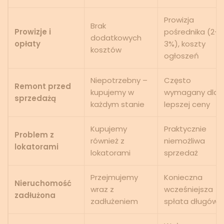
Prowizja
Brak
Prowizje i
pośrednika (2-
dodatkowych
opłaty
3%), koszty
kosztów
ogłoszeń
Niepotrzebny –
Często
Remont przed
kupujemy w
wymagany dla
sprzedażą
każdym stanie
lepszej ceny
Kupujemy
Praktycznie
Problem z
również z
niemożliwa
lokatorami
lokatorami
sprzedaż
Przejmujemy
Konieczna
Nieruchomość
wraz z
wcześniejsza
zadłużona
zadłużeniem
spłata długów