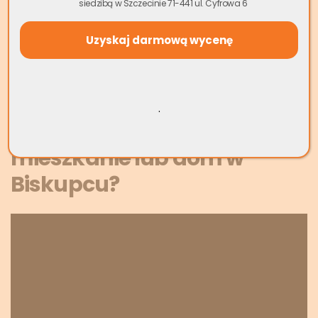
siedzibą w Szczecinie 71-441 ul. Cyfrowa 6
pośredników, koszty ogłoszeń czy wielomiesięczne
oczekiwanie na finalizację transakcji. Przejmujemy na siebie
wszystkie zobowiązania związane z nieruchomością – od
zadłużeń, przez lokatorów, aż po remonty.
Wycena Mieszkania Online
.
Jak szybko sprzedać
mieszkanie lub dom w
Biskupcu?