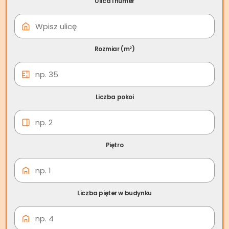
Ulica i numer
08 cze
Skup nieruchomości
Biskupiec
Rozmiar (m²)
Liczba pokoi
Piętro
Liczba pięter w budynku