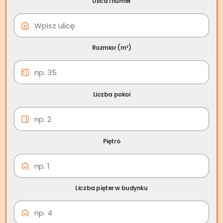
Ulica i numer
06 cze
Skup nieruchomości
Chojna
Rozmiar (m²)
Liczba pokoi
Piętro
Liczba pięter w budynku