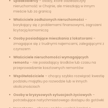
Spadkobiercy
– osoby, które odziedziczyły
nieruchomość w Chojnie, ale mieszkają w innym
mieście lub za granicą
Właściciele zadłużonych nieruchomości
–
borykający się z problemami finansowymi, zagrożeni
licytacją komorniczą
Osoby posiadające mieszkania z lokatorami
–
zmagające się z trudnymi najemcami, zalegającymi z
czynszem
Właściciele nieruchomości wymagających
remontu
– nie posiadający środków lub czasu na
przeprowadzenie kosztownych remontów
Współwłaściciele
– chcący szybko rozwiązać kwestię
podziału majątku po rozwodzie lub w innych
okolicznościach
Osoby w kryzysowych sytuacjach życiowych
–
potrzebujące natychmiastowego dostępu do gotówki