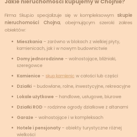
Jakie nieruchomości kupujemy w Chojnie?
Firma Skup.io specjalizuje się w kompleksowym
skupie
nieruchomości Chojna
, obejmującym szeroki zakres
obiektów:
Mieszkania
– zarówno w blokach z wielkiej płyty,
kamienicach, jak i w nowym budownictwie
Domy jednorodzinne
– wolnostojące, bliźniaki,
szeregowce
Kamienice
–
skup kamienic
w całości lub części
Działki
– budowlane, rolne, inwestycyjne, rekreacyjne
Lokale użytkowe
– handlowe, usługowe, biurowe
Działki ROD
– rodzinne ogrody działkowe z altanami
Garaże
– wolnostojące i w kompleksach
Hotele i pensjonaty
– obiekty turystyczne różnej
wielkości