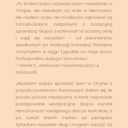
„Po śmierci babci odziedziczyłem mieszkanie w
Chojnie, ale mieszkam na stałe w Niemczech.
Nie miałem czasu ani możliwości zajmować się
formalności­ami związanymi z tradycyjną
sprzedażą. Skup.io zaoferował mi uczciwą cenę
i zajął się wszystkim – od dokumentów
spadkowych po finalizację transakcji. Pieniądze
otrzymałem w ciągu tygodnia na moje konto.
Profesjonalna obsługa i zero stresu.”
– Marek K., właściciel mieszkania przy ul.
Kościuszki
„Musiałam szybko sprzedać dom w Chojnie z
powodu problemów finansowych. Bałam się, że
proces potrwa miesiącami, a bank rozpocznie
postępowanie windykacyjne. Skup.io wycenił
nieruchomość następnego dnia po kontakcie, a
po trzech dniach miałam już pieniądze.
Spłaciłam wszystkie długi i mogłam zacząć od