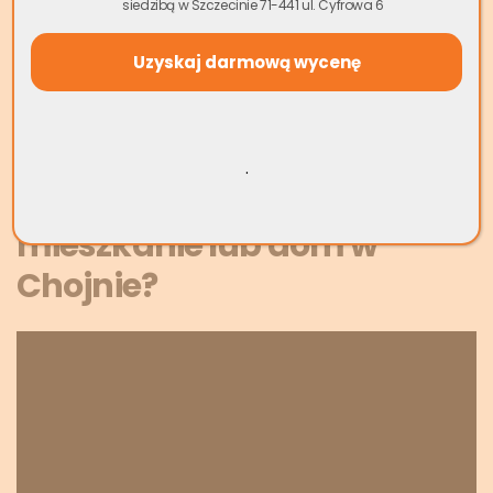
siedzibą w Szczecinie 71-441 ul. Cyfrowa 6
konkurencyjne ceny i profesjonalną obsługę na każdym
etapie procesu. Niezależnie od stanu technicznego,
sytuacji prawnej czy innych okoliczności związanych z
Twoją nieruchomością – mamy dla Ciebie rozwiązanie.
Wycena Mieszkania Online
.
Jak szybko sprzedać
mieszkanie lub dom w
Chojnie?