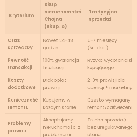
Skup
nieruchomości
Tradycyjna
Kryterium
Chojna
sprzedaż
(Skup.io)
Czas
Nawet 24-48
5-7 miesięcy
sprzedaży
godzin
(średnio)
Pewność
100% gwarancja
Ryzyko wycofania się
transakcji
finalizacji
kupującego
Koszty
Brak opłat i
2-3% prowizji dla
dodatkowe
prowizji
agencji + marketing
Konieczność
Kupujemy w
Często wymagany
remontu
każdym stanie
remont/odświeżenie
Akceptujemy
Trudno sprzedać
Problemy
nieruchomości z
bez uregulowanego
prawne
problemami
stanu