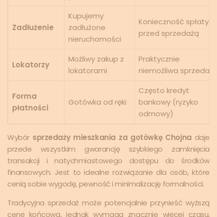
Kupujemy
Konieczność spłaty
Zadłużenie
zadłużone
przed sprzedażą
nieruchomości
Możliwy zakup z
Praktycznie
Lokatorzy
lokatorami
niemożliwa sprzedaż
Często kredyt
Forma
Gotówka od ręki
bankowy (ryzyko
płatności
odmowy)
Wybór
sprzedaży mieszkania za gotówkę Chojna
daje
przede wszystkim gwarancję szybkiego zamknięcia
transakcji i natychmiastowego dostępu do środków
finansowych. Jest to idealne rozwiązanie dla osób, które
cenią sobie wygodę, pewność i minimalizację formalności.
Tradycyjna sprzedaż może potencjalnie przynieść wyższą
cenę końcową, jednak wymaga znacznie więcej czasu,