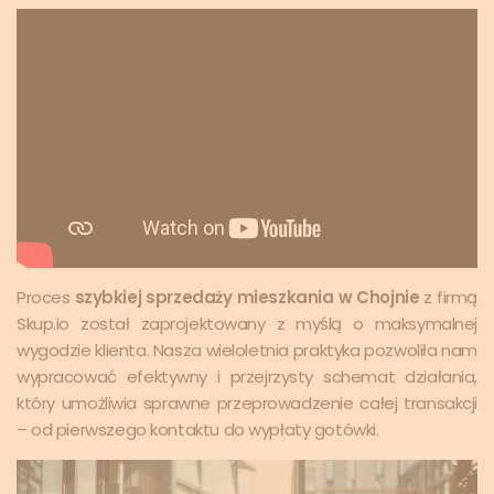
Proces
szybkiej sprzedaży mieszkania w Chojnie
z firmą
Skup.io został zaprojektowany z myślą o maksymalnej
wygodzie klienta. Nasza wieloletnia praktyka pozwoliła nam
wypracować efektywny i przejrzysty schemat działania,
który umożliwia sprawne przeprowadzenie całej transakcji
– od pierwszego kontaktu do wypłaty gotówki.