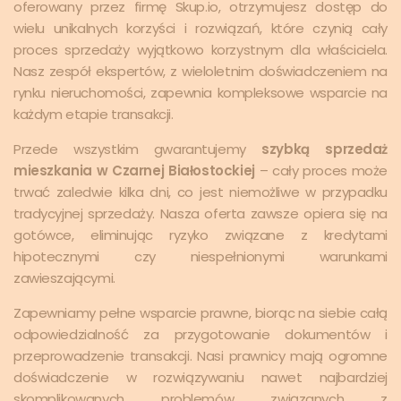
oferowany przez firmę Skup.io, otrzymujesz dostęp do
wielu unikalnych korzyści i rozwiązań, które czynią cały
proces sprzedaży wyjątkowo korzystnym dla właściciela.
Nasz zespół ekspertów, z wieloletnim doświadczeniem na
rynku nieruchomości, zapewnia kompleksowe wsparcie na
każdym etapie transakcji.
Przede wszystkim gwarantujemy
szybką sprzedaż
mieszkania w Czarnej Białostockiej
– cały proces może
trwać zaledwie kilka dni, co jest niemożliwe w przypadku
tradycyjnej sprzedaży. Nasza oferta zawsze opiera się na
gotówce, eliminując ryzyko związane z kredytami
hipotecznymi czy niespełnionymi warunkami
zawieszającymi.
Zapewniamy pełne wsparcie prawne, biorąc na siebie całą
odpowiedzialność za przygotowanie dokumentów i
przeprowadzenie transakcji. Nasi prawnicy mają ogromne
doświadczenie w rozwiązywaniu nawet najbardziej
skomplikowanych problemów związanych z