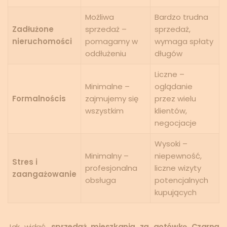
Możliwa
Bardzo trudna
Zadłużone
sprzedaż –
sprzedaż,
nieruchomości
pomagamy w
wymaga spłaty
oddłużeniu
długów
Liczne –
Minimalne –
oglądanie
Formalnościs
zajmujemy się
przez wielu
wszystkim
klientów,
negocjacje
Wysoki –
Minimalny –
niepewność,
Stres i
profesjonalna
liczne wizyty
zaangażowanie
obsługa
potencjalnych
kupujących
Jak widać,
sprzedaż mieszkania za gotówkę Czarna