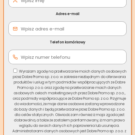
pięknych lasów Puszczy Knyszyńskiej. Mieszkańcy Czarnej
Białostockiej cenią sobie kameralny klimat, ale czasem
Adres e-mail
potrzebują szybko i sprawnie sprzedać swoją
nieruchomość. Właśnie dla nich powstał profesjonalny
skup nieruchomości Czarna Białostocka
, który
umożliwia błyskawiczną transakcję bez zbędnych
Telefon komórkowy
formalności.
Spis treści
Wyrażam zgodę na przetwarzanie moich danych osobowych
przez Dobre Promo sp. z o.o. w zakresie niezbędnym do oferowania
Rynek nieruchomości w Czarnej Białostockiej
produktów i usług w tym podmiotów współpracujących ze Dobre
Promo sp. z o.o. oraz zgodę na przetwarzanie moich danych
charakteryzuje się pewną specyfiką – tradycyjna sprzedaż
osobowych celach marketingowych przez Dobre Promo sp. z o.o.,
może trwać miesiącami, a czasem nawet latami.
Skup
oraz podmioty współpracujące ze Dobre Promo sp. z o.o. Przyjmuje
mieszkań Czarna Białostocka
jest odpowiedzią na
do wiadomości, że moje danie osobowe zostaną wprowadzone
do bazy danych i będą przetwarzane przez Dobre Promo sp. z o.o.
rosnące zapotrzebowanie mieszkańców, którzy
dla celów statycznych. Oświadczam również iż moja zgoda jest
potrzebują szybko sfinalizować transakcję i otrzymać
dobrowolna, a także że zostałem poinformowany, iż mam prawo
gotówkę. Firma Skup.io, jako lider i pionier na polskim rynku,
wglądu do swoich danych ich poprawienia lub usunięcia.
Administratorami danych osobowych jest Dobre Promo sp. z o.o. z
oferuje kompleksowe rozwiązania dla właścicieli