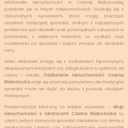
Właściciele nieruchomości w Czarnej Białostockiej,
podobnie jak w innych miejscowościach, borykają się z
różnorodnymi wyzwaniami, które mogą znacząco
utrudniać tradycyjną sprzedaż. Jednym z najczęstszych
problemów jest niewielki rynek potencjalnych nabywców w
porównaniu z większymi miastami, co wydłuża czas
oczekiwania na sprzedaż i często zmusza do obniżania
ceny.
Wielu właścicieli zmaga się z zadłużeniem hipotecznym,
niespłaconymi kredytami czy zaległościami w opłatach za
czynsz i media.
Oddłużanie nieruchomości Czarna
Białostocka
staje się wówczas priorytetem, ale tradycyjna
sprzedaż może nie dojść do skutku z powodu obciążeń
finansowych.
Problematyczni lokatorzy to kolejne wyzwanie –
skup
nieruchomości z lokatorami Czarna Białostocka
to
często jedyna szansa na sprzedaż mieszkania czy domu z
niepłacącymi czynszu czy odmawiającymi wyprowadzki