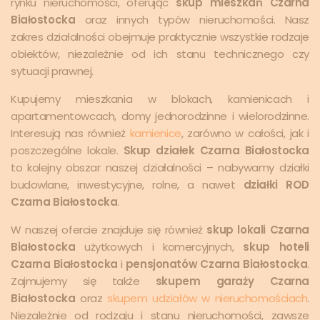
rynku nieruchomości, oferując
skup mieszkań Czarna
Białostocka
oraz innych typów nieruchomości. Nasz
zakres działalności obejmuje praktycznie wszystkie rodzaje
obiektów, niezależnie od ich stanu technicznego czy
sytuacji prawnej.
Kupujemy mieszkania w blokach, kamienicach i
apartamentowcach, domy jednorodzinne i wielorodzinne.
Interesują nas również
kamienice
, zarówno w całości, jak i
poszczególne lokale.
Skup działek Czarna Białostocka
to kolejny obszar naszej działalności – nabywamy działki
budowlane, inwestycyjne, rolne, a nawet
działki ROD
Czarna Białostocka
.
W naszej ofercie znajduje się również
skup lokali Czarna
Białostocka
użytkowych i komercyjnych,
skup hoteli
Czarna Białostocka
i
pensjonatów Czarna Białostocka
.
Zajmujemy się także
skupem garaży Czarna
Białostocka
oraz
skupem udziałów w nieruchomościach
.
Niezależnie od rodzaju i stanu nieruchomości, zawsze