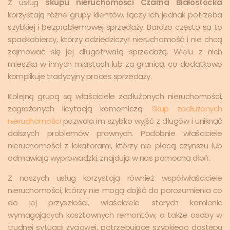
Z usług
skupu nieruchomości Czarna Białostocka
korzystają różne grupy klientów, łączy ich jednak potrzeba
szybkiej i bezproblemowej sprzedaży. Bardzo często są to
spadkobiercy, którzy odziedziczyli nieruchomość i nie chcą
zajmować się jej długotrwałą sprzedażą. Wielu z nich
mieszka w innych miastach lub za granicą, co dodatkowo
komplikuje tradycyjny proces sprzedaży.
Kolejną grupą są właściciele zadłużonych nieruchomości,
zagrożonych licytacją komorniczą.
Skup zadłużonych
nieruchomości
pozwala im szybko wyjść z długów i uniknąć
dalszych problemów prawnych. Podobnie właściciele
nieruchomości z lokatorami, którzy nie płacą czynszu lub
odmawiają wyprowadzki, znajdują w nas pomocną dłoń.
Z naszych usług korzystają również współwłaściciele
nieruchomości, którzy nie mogą dojść do porozumienia co
do jej przyszłości, właściciele starych kamienic
wymagających kosztownych remontów, a także osoby w
trudnej sytuacji życiowej, potrzebujące szybkiego dostępu