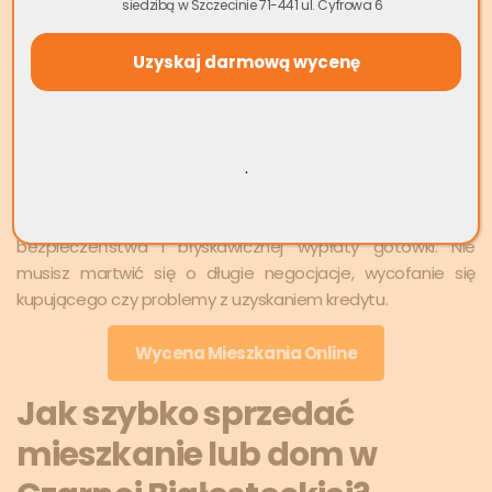
siedzibą w Szczecinie 71-441 ul. Cyfrowa 6
nieruchomości w całej Polsce, w tym również w Czarnej
Białostockiej.
Dzięki naszemu doświadczeniu i wypracowanym
procedurom, możemy zagwarantować finalizację
transakcji w zaledwie kilka dni. W przeciwieństwie do
.
tradycyjnej sprzedaży, która wiąże się z wieloma
niepewnościami i stresem,
szybka sprzedaż mieszkania
w Czarnej Białostockiej
do skupu to gwarancja
bezpieczeństwa i błyskawicznej wypłaty gotówki. Nie
musisz martwić się o długie negocjacje, wycofanie się
kupującego czy problemy z uzyskaniem kredytu.
Wycena Mieszkania Online
Jak szybko sprzedać
mieszkanie lub dom w