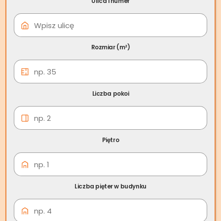
Ulica i numer
08 cze
Skup nieruchomości
Czarna Białostocka
Rozmiar (m²)
Liczba pokoi
Piętro
Liczba pięter w budynku