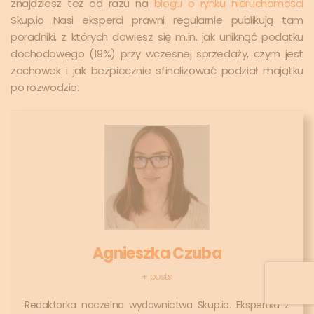
znajdziesz też od razu na
blogu o rynku nieruchomości
Skup.io Nasi eksperci prawni regularnie publikują tam
poradniki, z których dowiesz się m.in. jak uniknąć podatku
dochodowego (19%) przy wczesnej sprzedaży, czym jest
zachowek i jak bezpiecznie sfinalizować podział majątku
po rozwodzie.
Agnieszka Czuba
+ posts
Redaktorka naczelna wydawnictwa Skup.io. Ekspertka z