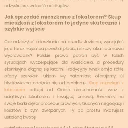
odzyskujesz wolność od długów.
Jak sprzedać mieszkanie z lokatorem? Skup
mieszkań z lokatorem to jedyne skuteczne i
szybkie wyjście
Odziedziczyłeś mieszkanie na osiedlu Jeziorna, wynająłeś
je, a teraz najemca przestał płacić, niszczy lokal i odmawia
wyprowadzki? Polskie prawo potrafi być w takich
sytuacjach wyczerpujące dla właściciela, a procedury
eksmisyjne ciągną się latami. Tradycyjny rynek omija takie
oferty szerokim łukiem. My natomiast oferujemy Ci
błyskawiczne odcięcie się od problemu.
Skup mieszkań z
lokatorem
odkupi od Ciebie nieruchomość wraz z
uciążliwym lokatorem i trwającą umową. Bierzemy na
swoje barki ciężar procedur prawnych, trudnych negocjacji i
kosztów z tym związanych. Ty po prostu inkasujesz
ustaloną kwotę.