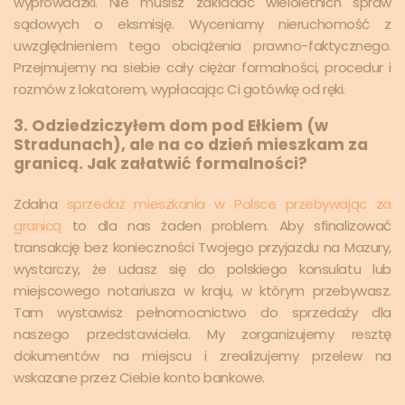
wyprowadzki. Nie musisz zakładać wieloletnich spraw
sądowych o eksmisję. Wyceniamy nieruchomość z
uwzględnieniem tego obciążenia prawno-faktycznego.
Przejmujemy na siebie cały ciężar formalności, procedur i
rozmów z lokatorem, wypłacając Ci gotówkę od ręki.
3. Odziedziczyłem dom pod Ełkiem (w
Stradunach), ale na co dzień mieszkam za
granicą. Jak załatwić formalności?
Zdalna
sprzedaż mieszkania w Polsce przebywając za
granicą
to dla nas żaden problem. Aby sfinalizować
transakcję bez konieczności Twojego przyjazdu na Mazury,
wystarczy, że udasz się do polskiego konsulatu lub
miejscowego notariusza w kraju, w którym przebywasz.
Tam wystawisz pełnomocnictwo do sprzedaży dla
naszego przedstawiciela. My zorganizujemy resztę
dokumentów na miejscu i zrealizujemy przelew na
wskazane przez Ciebie konto bankowe.