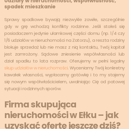
Udziały w nieruchomości, współwłasność,
spadek mieszkanie
Sprawy spadkowe bywają niezwykle zawiłe, szczególnie
gdy w grę wchodzą konflikty rodzinne. Jeśli stałeś się
posiadaczem jedynie ułamkowej części domu (np. 1/4 czy
1/6 udziałów w nieruchomości na Zatorzu), a reszta rodziny
blokuje sprzedaż lub nie masz z nią kontaktu, Twój kapitał
jest zamrożony. Sądowe zniesienie współwłasności lub
dział spadku to lata rozpraw. Oferujemy w pełni legalny
skup udziałów w nieruchomości
. Wyceniamy Twój konkretny
kawałek własności, wypłacamy gotówkę i to my stajemy
się nowym współwłaścicielem, uwalniając Cię od patowej
sytuacji i rodzinnych sporów.
Firma skupująca
nieruchomości w Ełku – jak
uzyskać ofertę jeszcze dziś?