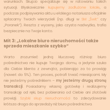
warunkach. Skup.io specjalizuje się w ratowaniu takich
sytuacji. Błyskawicznie
kupujemy zadłużone lokale
, a
podczas podpisywania aktu u ełckiego notariusza oficjalnie
spłacamy Twoich wierzycieli (np. długi w
SM „Świt”
czy
„Poranek”). Reszta z wyceny, jako czysta nadwyżka, trafia
bezpiecznie na Twoje konto.
Mit 3: „Lokalne biuro nieruchomości także
sprzeda mieszkanie szybko”
Warto zrozumieć jedną kluczową różnicę: biuro
pośrednictwa nie kupuje Twojego domu, a jedynie szuka
dla Ciebie klienta z zewnątrz, pobierając za to prowizję
(nawet do 5%). Ten proces, potrafi trwać miesiącami. My
nie jesteśmy pośrednikiem –
my jesteśmy drugą stroną
transakcji
. Posiadamy własną gotówkę i realizujemy
transakcję od ręki, bez pobierania od Ciebie ani złotówki
prowizji.
Szybki skup nieruchomości
to zdecydowanie
krótsza droga do sprzedaży niż biuro pośrednictwa.