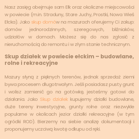
Nasz zasięg obejmuje sam Ełk oraz okoliczne miejscowości
w powiecie (m.in. Straduny, Stare Juchy, Prostki, Nowa Wieś
Ełcka). Jako
skup domó
w na mazurach oferujemy Ci zakup:
domów jednorodzinnych, szeregowych, bliźniaków,
udziałów w domach. Możesz się do nas zgłosić z
nieruchomością do remontu i w złym stanie technicznym.
Skup działek w powiecie ełckim – budowlane,
rolne i rekreacyjne
Mazury słyną z pięknych terenów, jednak sprzedaż ziemi
bywa procesem długotrwałym. Jeśli posiadasz pusty grunt
i wolisz zamienić go na gotówkę, jesteśmy gotowi do
działania. Jako
Skup działek
kupujemy działki budowlane,
duże tereny inwestycyjne, grunty rolne oraz niezwykle
popularne w okolicach jezior działki rekreacyjne (w tym
ogródki ROD). Bierzemy na siebie analizę dokumentacji i
proponujemy uczciwą kwotę odkupu od ręki.