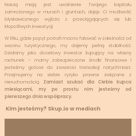
Naszą misją jest uwolnienie Twojego kapitału
zamrożonego w murach i gruntach, dając Ci możliwość
błyskawicznego wyjścia z przeciągających się lub
kłopotliwych inwestycji.
W Ełku, gdzie popyt potrafi mocno falować w zależności od
sezonu turystycznego, my dajemy pełną stabilność.
Działamy jako docelowy inwestor kupujący na własny
rachunek – mamy zabezpieczone środki finansowe i
jesteśmy gotowi do zawarcia transakcji natychmiast.
Przejmujemy na siebie ryzyko prawne związane z
nieruchomością.
Zamiast szukać dla Ciebie kupca
miesiącami, my po prostu nim jesteśmy od
pierwszego dnia współpracy.
Kim jesteśmy? Skup.io w mediach