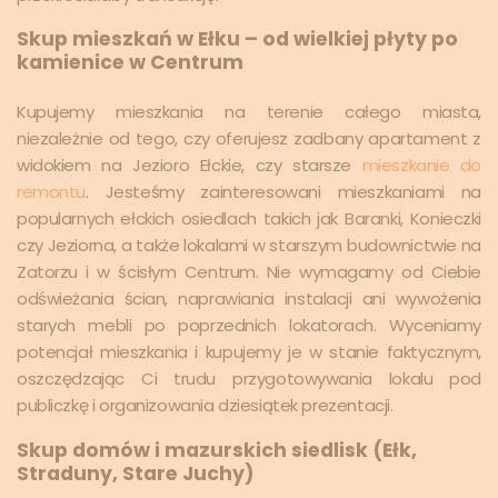
Skup mieszkań w Ełku – od wielkiej płyty po
kamienice w Centrum
Kupujemy mieszkania na terenie całego miasta,
niezależnie od tego, czy oferujesz zadbany apartament z
widokiem na Jezioro Ełckie, czy starsze
mieszkanie do
remontu
. Jesteśmy zainteresowani mieszkaniami na
popularnych ełckich osiedlach takich jak Baranki, Konieczki
czy Jeziorna, a także lokalami w starszym budownictwie na
Zatorzu i w ścisłym Centrum. Nie wymagamy od Ciebie
odświeżania ścian, naprawiania instalacji ani wywożenia
starych mebli po poprzednich lokatorach. Wyceniamy
potencjał mieszkania i kupujemy je w stanie faktycznym,
oszczędzając Ci trudu przygotowywania lokalu pod
publiczkę i organizowania dziesiątek prezentacji.
Skup domów i mazurskich siedlisk (Ełk,
Straduny, Stare Juchy)