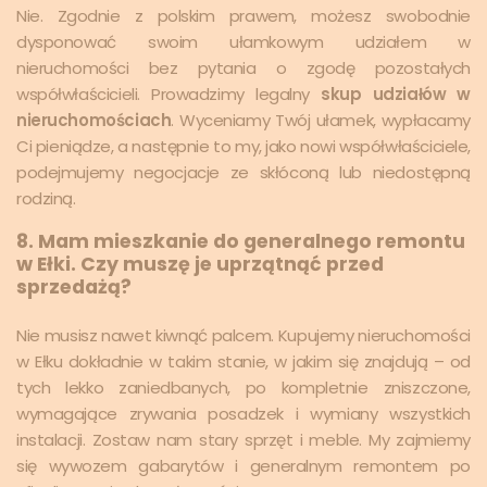
Nie. Zgodnie z polskim prawem, możesz swobodnie
dysponować swoim ułamkowym udziałem w
nieruchomości bez pytania o zgodę pozostałych
współwłaścicieli. Prowadzimy legalny
skup udziałów w
nieruchomościach
. Wyceniamy Twój ułamek, wypłacamy
Ci pieniądze, a następnie to my, jako nowi współwłaściciele,
podejmujemy negocjacje ze skłóconą lub niedostępną
rodziną.
8. Mam mieszkanie do generalnego remontu
w Ełki. Czy muszę je uprzątnąć przed
sprzedażą?
Nie musisz nawet kiwnąć palcem. Kupujemy nieruchomości
w Ełku dokładnie w takim stanie, w jakim się znajdują – od
tych lekko zaniedbanych, po kompletnie zniszczone,
wymagające zrywania posadzek i wymiany wszystkich
instalacji. Zostaw nam stary sprzęt i meble. My zajmiemy
się wywozem gabarytów i generalnym remontem po