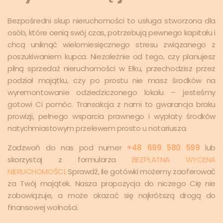
Bezpośredni skup nieruchomości to usługa stworzona dla
osób, które cenią swój czas, potrzebują pewnego kapitału i
chcą uniknąć wielomiesięcznego stresu związanego z
poszukiwaniem kupca. Niezależnie od tego, czy planujesz
pilną sprzedaż nieruchomości w Ełku, przechodzisz przez
podział majątku, czy po prostu nie masz środków na
wyremontowanie odziedziczonego lokalu – jesteśmy
gotowi Ci pomóc. Transakcja z nami to gwarancja braku
prowizji, pełnego wsparcia prawnego i wypłaty środków
natychmiastowym przelewem prosto u notariusza.
Zadzwoń do nas pod numer
+48 699 580 599
lub
skorzystaj z formularza
BEZPŁATNA WYCENA
NIERUCHOMOŚCI
. Sprawdź, ile gotówki możemy zaoferować
za Twój majątek. Nasza propozycja do niczego Cię nie
zobowiązuje, a może okazać się najkrótszą drogą do
finansowej wolności.