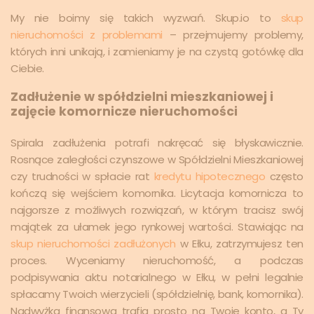
My nie boimy się takich wyzwań. Skup.io to
skup
nieruchomości z problemami
– przejmujemy problemy,
których inni unikają, i zamieniamy je na czystą gotówkę dla
Ciebie.
Zadłużenie w spółdzielni mieszkaniowej i
zajęcie komornicze nieruchomości
Spirala zadłużenia potrafi nakręcać się błyskawicznie.
Rosnące zaległości czynszowe w Spółdzielni Mieszkaniowej
czy trudności w spłacie rat
kredytu hipotecznego
często
kończą się wejściem komornika. Licytacja komornicza to
najgorsze z możliwych rozwiązań, w którym tracisz swój
majątek za ułamek jego rynkowej wartości. Stawiając na
skup nieruchomości zadłużonych
w Ełku, zatrzymujesz ten
proces. Wyceniamy nieruchomość, a podczas
podpisywania aktu notarialnego w Ełku, w pełni legalnie
spłacamy Twoich wierzycieli (spółdzielnię, bank, komornika).
Nadwyżka finansowa trafia prosto na Twoje konto, a Ty