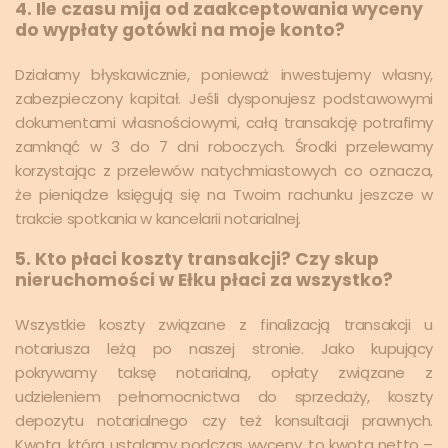
4. Ile czasu mija od zaakceptowania wyceny
do wypłaty gotówki na moje konto?
Działamy błyskawicznie, ponieważ inwestujemy własny,
zabezpieczony kapitał. Jeśli dysponujesz podstawowymi
dokumentami własnościowymi, całą transakcję potrafimy
zamknąć w 3 do 7 dni roboczych. Środki przelewamy
korzystając z przelewów natychmiastowych co oznacza,
że pieniądze księgują się na Twoim rachunku jeszcze w
trakcie spotkania w kancelarii notarialnej.
5. Kto płaci koszty transakcji? Czy skup
nieruchomości w Ełku płaci za wszystko?
Wszystkie koszty związane z finalizacją transakcji u
notariusza leżą po naszej stronie. Jako kupujący
pokrywamy taksę notarialną, opłaty związane z
udzieleniem pełnomocnictwa do sprzedaży, koszty
depozytu notarialnego czy też konsultacji prawnych.
Kwota, którą ustalamy podczas wyceny, to kwota netto –