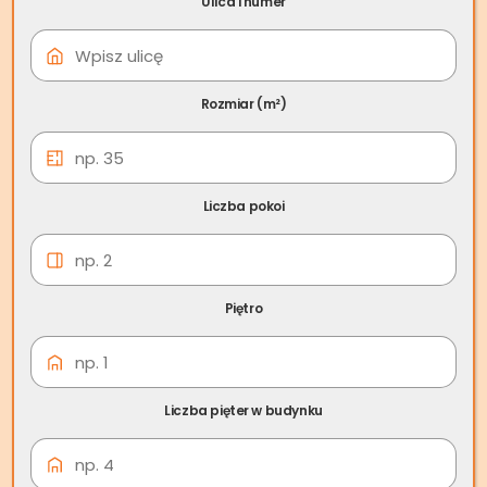
Ulica i numer
06 cze
Skup nieruchomości
Kamień Pomorski
Rozmiar (m²)
Liczba pokoi
Piętro
Liczba pięter w budynku