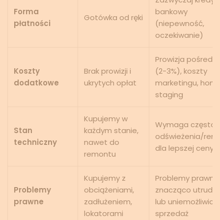
Forma
bankowy
Gotówka od ręki
płatności
(niepewność,
oczekiwanie)
Prowizja pośredni
Koszty
Brak prowizji i
(2-3%), koszty
dodatkowe
ukrytych opłat
marketingu, hom
staging
Kupujemy w
Wymaga często
Stan
każdym stanie,
odświeżenia/rem
techniczny
nawet do
dla lepszej ceny
remontu
Kupujemy z
Problemy prawne
Problemy
obciążeniami,
znacząco utrudni
prawne
zadłużeniem,
lub uniemożliwiaj
lokatorami
sprzedaż