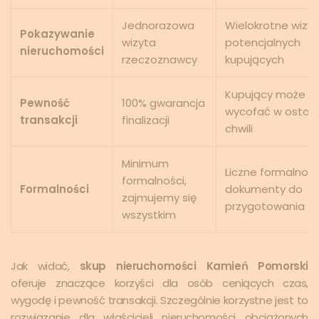
Jednorazowa
Wielokrotne wizyt
Pokazywanie
wizyta
potencjalnych
nieruchomości
rzeczoznawcy
kupujących
Kupujący może si
Pewność
100% gwarancja
wycofać w ostatn
transakcji
finalizacji
chwili
Minimum
Liczne formalności
formalności,
Formalności
dokumenty do
zajmujemy się
przygotowania
wszystkim
Jak widać,
skup nieruchomości Kamień Pomorski
oferuje znaczące korzyści dla osób ceniących czas,
wygodę i pewność transakcji. Szczególnie korzystne jest to
rozwiązanie dla właścicieli nieruchomości obciążonych