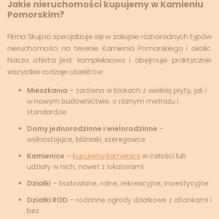
Jakie nieruchomości kupujemy w Kamieniu
Pomorskim?
Firma Skup.io specjalizuje się w zakupie różnorodnych typów
nieruchomości na terenie Kamienia Pomorskiego i okolic.
Nasza oferta jest kompleksowa i obejmuje praktycznie
wszystkie rodzaje obiektów:
Mieszkania
– zarówno w blokach z wielkiej płyty, jak i
w nowym budownictwie, o różnym metrażu i
standardzie
Domy jednorodzinne i wielorodzinne
–
wolnostojące, bliźniaki, szeregowce
Kamienice
–
kupujemy kamienice
w całości lub
udziały w nich, nawet z lokatorami
Działki
– budowlane, rolne, rekreacyjne, inwestycyjne
Działki ROD
– rodzinne ogrody działkowe z altankami i
bez