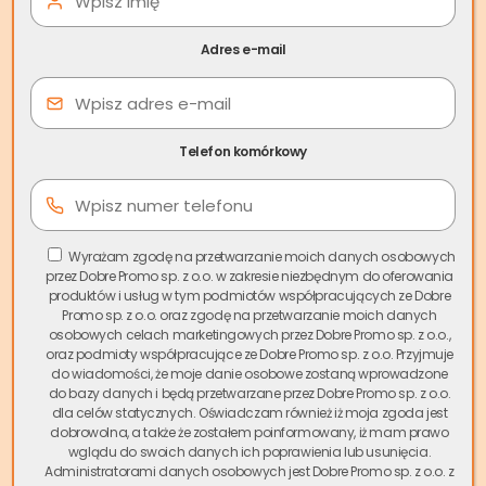
malowniczej mariny i zabytkowej katedry. Jak w każdym
mieście, również tutaj mieszkańcy stają przed wyzwaniem
Adres e-mail
szybkiej sprzedaży nieruchomości.
Skup nieruchomości
Kamień Pomorski
to odpowiedź na potrzeby osób, które
chcą sprzedać swoją nieruchomość sprawnie i bez
komplikacji.
Telefon komórkowy
Spis treści
Wyrażam zgodę na przetwarzanie moich danych osobowych
Nasza firma Skup.io, będąca liderem na rynku skupu
przez Dobre Promo sp. z o.o. w zakresie niezbędnym do oferowania
nieruchomości w Polsce, oferuje mieszkańcom Kamienia
produktów i usług w tym podmiotów współpracujących ze Dobre
Promo sp. z o.o. oraz zgodę na przetwarzanie moich danych
Pomorskiego możliwość szybkiej sprzedaży mieszkań,
osobowych celach marketingowych przez Dobre Promo sp. z o.o.,
domów, działek i innych nieruchomości za gotówkę.
oraz podmioty współpracujące ze Dobre Promo sp. z o.o. Przyjmuje
Działamy w każdej dzielnicy miasta – zarówno w centrum,
do wiadomości, że moje danie osobowe zostaną wprowadzone
do bazy danych i będą przetwarzane przez Dobre Promo sp. z o.o.
jak i na obrzeżach, takich jak Osiedle Chopina czy rejon
dla celów statycznych. Oświadczam również iż moja zgoda jest
Mariny.
dobrowolna, a także że zostałem poinformowany, iż mam prawo
wglądu do swoich danych ich poprawienia lub usunięcia.
Jeśli zależy Ci na czasie i potrzebujesz szybko sfinalizować
Administratorami danych osobowych jest Dobre Promo sp. z o.o. z