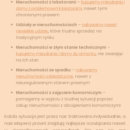
Nieruchomości z lokatorami
–
kupujemy mieszkania i
domy z problemowymi lokatorami
, nawet tymi
chronionymi prawem
Udziały w nieruchomościach
–
nabywamy nawet
niewielkie udziały
, które trudno sprzedać na
tradycyjnym rynku
Nieruchomości w złym stanie technicznym
–
kupujemy mieszkania i domy do remontu
, nie zważając
na ich stan
Nieruchomości ze spadku
–
nabywamy
nieruchomości odziedziczone
, nawet z
nieuregulowanym stanem prawnym
Nieruchomości z zajęciem komorniczym
–
pomagamy w wyjściu z trudnej sytuacji poprzez
zakup nieruchomości z obciążeniami komorniczymi
Każda sytuacja jest przez nas traktowana indywidualnie, a
nasi eksperci prawni znajdują najlepsze rozwiązania nawet