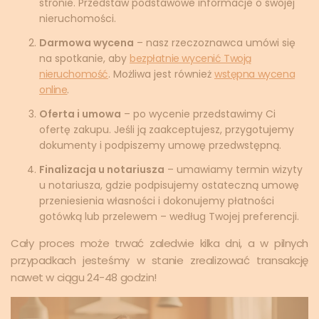
stronie. Przedstaw podstawowe informacje o swojej
nieruchomości.
Darmowa wycena
– nasz rzeczoznawca umówi się
na spotkanie, aby
bezpłatnie wycenić Twoją
nieruchomość
. Możliwa jest również
wstępna wycena
online
.
Oferta i umowa
– po wycenie przedstawimy Ci
ofertę zakupu. Jeśli ją zaakceptujesz, przygotujemy
dokumenty i podpiszemy umowę przedwstępną.
Finalizacja u notariusza
– umawiamy termin wizyty
u notariusza, gdzie podpisujemy ostateczną umowę
przeniesienia własności i dokonujemy płatności
gotówką lub przelewem – według Twojej preferencji.
Cały proces może trwać zaledwie kilka dni, a w pilnych
przypadkach jesteśmy w stanie zrealizować transakcję
nawet w ciągu 24-48 godzin!