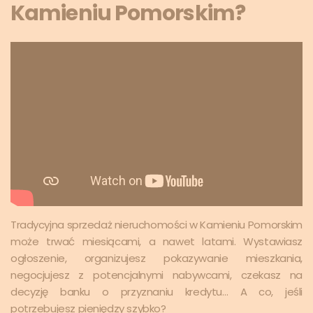
Kamieniu Pomorskim?
Tradycyjna sprzedaż nieruchomości w Kamieniu Pomorskim
może trwać miesiącami, a nawet latami. Wystawiasz
ogłoszenie, organizujesz pokazywanie mieszkania,
negocjujesz z potencjalnymi nabywcami, czekasz na
decyzję banku o przyznaniu kredytu… A co, jeśli
potrzebujesz pieniędzy szybko?