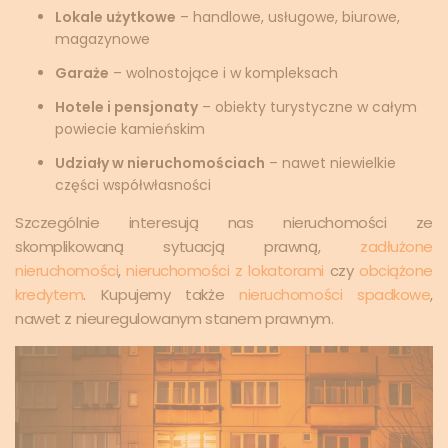
Lokale użytkowe
– handlowe, usługowe, biurowe,
magazynowe
Garaże
– wolnostojące i w kompleksach
Hotele i pensjonaty
– obiekty turystyczne w całym
powiecie kamieńskim
Udziały w nieruchomościach
– nawet niewielkie
części współwłasności
Szczególnie interesują nas nieruchomości ze
skomplikowaną sytuacją prawną,
zadłużone
nieruchomości
,
nieruchomości z lokatorami
czy
obciążone
kredytem
. Kupujemy także
nieruchomości spadkowe
,
nawet z nieuregulowanym stanem prawnym.