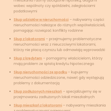
mieszkania i domy obciążone hipoteką, długami
wobec wspólnoty czy spółdzielni, zaległościami
podatkowymi
Skup udziałów w nieruchomości
– nabywamy części
nieruchomości należące do różnych współwłaścicieli,
pomagając rozwiązać konflikty rodzinne
Skup z lokatorami
– przejmujemy problematyczne
nieruchomości wraz z nieuczciwymi lokatorami,
którzy nie płacą czynszu lub odmawiają wyprowadzki
Skup z kredytem
– pomagamy właścicielom, którzy
mają problem ze spłatą kredytu hipotecznego
Skup nieruchomości ze spadku
– kupujemy
nieruchomości odziedziczone, nawet gdy występują
problemy z dokumentacją
Skup zadłużonych mieszkań
– specjalizujemy się w
przejmowaniu zadłużonych lokali mieszkalnych
Skup mieszkań z lokatorami
– nabywamy mieszkania
z problematycznymi najemcami