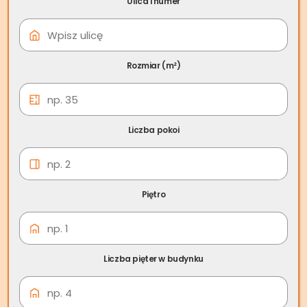
Ulica i numer
09 cze
Skup nieruchomości
Kożuchów
Rozmiar (m²)
Liczba pokoi
Piętro
Liczba pięter w budynku