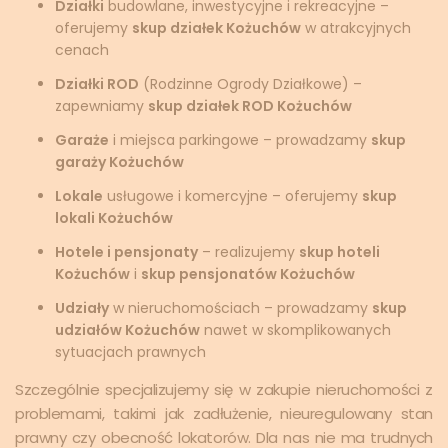
Działki
budowlane, inwestycyjne i rekreacyjne –
oferujemy
skup działek Kożuchów
w atrakcyjnych
cenach
Działki ROD
(Rodzinne Ogrody Działkowe) –
zapewniamy
skup działek ROD Kożuchów
Garaże
i miejsca parkingowe – prowadzamy
skup
garaży Kożuchów
Lokale
usługowe i komercyjne – oferujemy
skup
lokali Kożuchów
Hotele i pensjonaty
– realizujemy
skup hoteli
Kożuchów
i
skup pensjonatów Kożuchów
Udziały
w nieruchomościach – prowadzamy
skup
udziałów Kożuchów
nawet w skomplikowanych
sytuacjach prawnych
Szczególnie specjalizujemy się w zakupie nieruchomości z
problemami, takimi jak zadłużenie, nieuregulowany stan
prawny czy obecność lokatorów. Dla nas nie ma trudnych