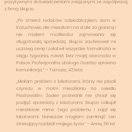
pozytywnymi doświadczeniami związanymi ze współpracą
z firmą Skup.io.
„Po śmierci rodziców odziedziczyłem dom w
Kożuchowie, ale mieszkam na stałe za granicą i
nie miałem możliwości zajmowania się
długotrwałą sprzedażą. Skup.io zaoferował mi
uczciwą cenę i załatwił wszystkie formalności w
ciągu tygodnia, nawet bez mojej obecności w
Polsce. Profesjonalna obsługa i bardzo sprawna
komunikacja.” – Tomasz, 42 lata
„Miałam problem z lokatorami, którzy nie płacili
czynszu w moim mieszkaniu na osiedlu
Piastowskim. Żaden pośrednik nie chciał się
podjąć sprzedaży z lokatorami. Skup.io odkupił
mieszkanie mimo tego problemu i zajął się
lokatorami. Nareszcie mogłam zamknąć ten
stresujący rozdział mojego życia.” – Anna, 56 lat