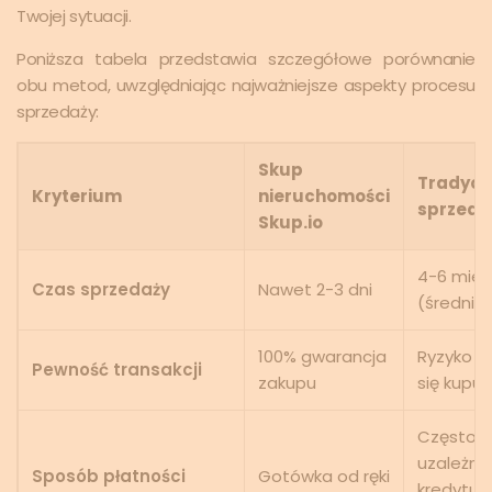
Twojej sytuacji.
Poniższa tabela przedstawia szczegółowe porównanie
obu metod, uwzględniając najważniejsze aspekty procesu
sprzedaży:
Skup
Tradycy
Kryterium
nieruchomości
sprzeda
Skup.io
4-6 mies
Czas sprzedaży
Nawet 2-3 dni
(średnio
100% gwarancja
Ryzyko w
Pewność transakcji
zakupu
się kupu
Często
uzależni
Sposób płatności
Gotówka od ręki
kredytu