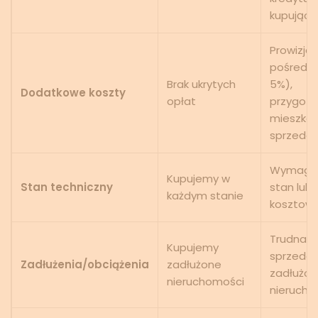
kupując
Prowizja
pośredni
Brak ukrytych
5%),
Dodatkowe koszty
opłat
przygot
mieszkan
sprzedaż
Wymagan
Kupujemy w
Stan techniczny
stan lub
każdym stanie
kosztow
Trudna/n
Kupujemy
sprzedaż
Zadłużenia/obciążenia
zadłużone
zadłużon
nieruchomości
nierucho