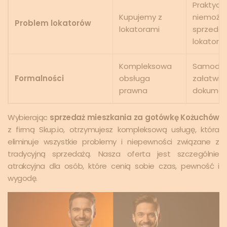
Praktycz
Kupujemy z
niemożli
Problem lokatorów
lokatorami
sprzedaż
lokatora
Kompleksowa
Samodzi
Formalności
obsługa
załatwia
prawna
dokume
Wybierając
sprzedaż mieszkania za gotówkę Kożuchów
z firmą Skup.io, otrzymujesz kompleksową usługę, która
eliminuje wszystkie problemy i niepewności związane z
tradycyjną sprzedażą. Nasza oferta jest szczególnie
atrakcyjna dla osób, które cenią sobie czas, pewność i
wygodę.