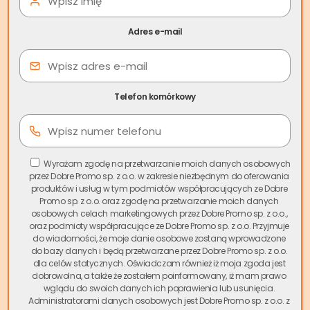
dynamicznie się rozwija, a mieszkańcy coraz częściej
poszukują szybkich i bezpiecznych rozwiązań dotyczących
Adres e-mail
sprzedaży swoich nieruchomości.
Skup nieruchomości
Kożuchów
od Skup.io to odpowiedź na rosnące
zapotrzebowanie mieszkańców na szybką sprzedaż bez
zbędnych formalności.
Telefon komórkowy
Spis treści
Nasz
skup mieszkań Kożuchów
gwarantuje zakończenie
Wyrażam zgodę na przetwarzanie moich danych osobowych
przez Dobre Promo sp. z o.o. w zakresie niezbędnym do oferowania
transakcji w zaledwie kilka dni, w przeciwieństwie do
produktów i usług w tym podmiotów współpracujących ze Dobre
tradycyjnej sprzedaży, która może trwać miesiącami.
Promo sp. z o.o. oraz zgodę na przetwarzanie moich danych
Działamy na terenie całego miasta – od centrum po
osobowych celach marketingowych przez Dobre Promo sp. z o.o.,
oraz podmioty współpracujące ze Dobre Promo sp. z o.o. Przyjmuje
wszystkie dzielnice mieszkalne. Oferujemy atrakcyjne ceny i
do wiadomości, że moje danie osobowe zostaną wprowadzone
natychmiastową płatność gotówką, bez ukrytych kosztów
do bazy danych i będą przetwarzane przez Dobre Promo sp. z o.o.
czy prowizji.
dla celów statycznych. Oświadczam również iż moja zgoda jest
dobrowolna, a także że zostałem poinformowany, iż mam prawo
wglądu do swoich danych ich poprawienia lub usunięcia.
Jeśli zależy Ci na czasie i komforcie,
szybka sprzedaż
Administratorami danych osobowych jest Dobre Promo sp. z o.o. z
mieszkania w Kożuchowie
za pośrednictwem Skup.io to