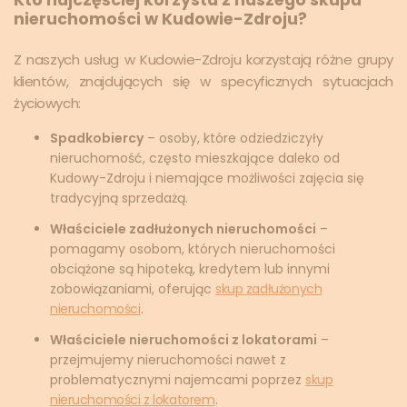
Kto najczęściej korzysta z naszego skupu
nieruchomości w Kudowie-Zdroju?
Z naszych usług w Kudowie-Zdroju korzystają różne grupy
klientów, znajdujących się w specyficznych sytuacjach
życiowych:
Spadkobiercy
– osoby, które odziedziczyły
nieruchomość, często mieszkające daleko od
Kudowy-Zdroju i niemające możliwości zajęcia się
tradycyjną sprzedażą.
Właściciele zadłużonych nieruchomości
–
pomagamy osobom, których nieruchomości
obciążone są hipoteką, kredytem lub innymi
zobowiązaniami, oferując
skup zadłużonych
nieruchomości
.
Właściciele nieruchomości z lokatorami
–
przejmujemy nieruchomości nawet z
problematycznymi najemcami poprzez
skup
nieruchomości z lokatorem
.