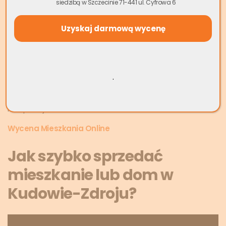
siedzibą w Szczecinie 71-441 ul. Cyfrowa 6
nawet w ciągu kilku dni, oferując uczciwe stawki i płatność
gotówką. To zdecydowanie szybsza i prostsza alternatywa
dla tradycyjnej sprzedaży, która w warunkach rynkowych
Kudowy-Zdroju może trwać nawet kilka miesięcy.
Nie musisz martwić się o remont, prowadzenie
niekończących się prezentacji czy negocjacje z
.
potencjalnymi kupującymi. My zajmiemy się wszystkim, a Ty
otrzymasz gotówkę za swoją nieruchomość bez zbędnych
komplikacji.
Wycena Mieszkania Online
Jak szybko sprzedać
mieszkanie lub dom w
Kudowie-Zdroju?