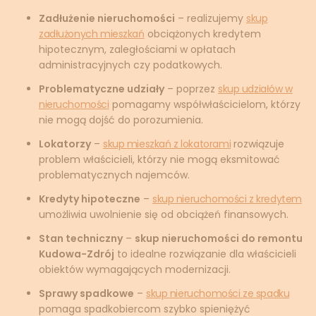
Zadłużenie nieruchomości
– realizujemy
skup
zadłużonych mieszkań
obciążonych kredytem
hipotecznym, zaległościami w opłatach
administracyjnych czy podatkowych.
Problematyczne udziały
– poprzez
skup udziałów w
nieruchomości
pomagamy współwłaścicielom, którzy
nie mogą dojść do porozumienia.
Lokatorzy
–
skup mieszkań z lokatorami
rozwiązuje
problem właścicieli, którzy nie mogą eksmitować
problematycznych najemców.
Kredyty hipoteczne
–
skup nieruchomości z kredytem
umożliwia uwolnienie się od obciążeń finansowych.
Stan techniczny
–
skup nieruchomości do remontu
Kudowa-Zdrój
to idealne rozwiązanie dla właścicieli
obiektów wymagających modernizacji.
Sprawy spadkowe
–
skup nieruchomości ze spadku
pomaga spadkobiercom szybko spieniężyć