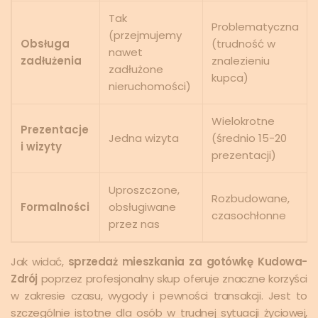
Tak
Problematyczna
(przejmujemy
Obsługa
(trudność w
nawet
zadłużenia
znalezieniu
zadłużone
kupca)
nieruchomości)
Wielokrotne
Prezentacje
Jedna wizyta
(średnio 15-20
i wizyty
prezentacji)
Uproszczone,
Rozbudowane,
Formalności
obsługiwane
czasochłonne
przez nas
Jak widać,
sprzedaż mieszkania za gotówkę Kudowa-
Zdrój
poprzez profesjonalny skup oferuje znaczne korzyści
w zakresie czasu, wygody i pewności transakcji. Jest to
szczególnie istotne dla osób w trudnej sytuacji życiowej,