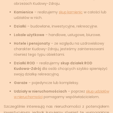
obrzeżach Kudowy-Zdroju.
Kamienice
– realizujemy
skup kamienic
w całości lub
udziałów w nich.
Działki
– budowlane, inwestycyjne, rekreacyjne.
Lokale użytkowe
– handlowe, usługowe, biurowe.
Hotele i pensjonaty
– ze względu na uzdrowiskowy
charakter Kudowy-Zdroju, jesteśmy zainteresowani
również tego typu obiektami.
Działki ROD
– realizujemy
skup działek ROD
Kudowa-Zdrój
dla osób chcących szybko spieniężyć
swoją działkę rekreacyjną.
Garaże
– pojedyncze lub kompleksy.
Udziały w nieruchomościach
– poprzez
skup udziałów
w nieruchomości
pomagamy współwłaścicielom.
Szczególnie interesują nas nieruchomości z potencjałem
inwestycyjnym, jednak kupujemy również te wymagające