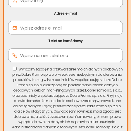
regionie charakteryzuje się zarówno obiektami typowo
uzdrowiskowymi, jak i budynkami mieszkalnymi w centrum
Adres e-mail
oraz okolicach. Dzielnice takie jak Zakrze, Czermna czy
Słone cieszą się popularnością wśród mieszkańców i
inwestorów.
Telefon komórkowy
Spis treści
Z przyjemnością informujemy, że
skup nieruchomości
Wyrażam zgodę na przetwarzanie moich danych osobowych
Kudowa-Zdrój
realizowany przez Skup.io jest już dostępny
przez Dobre Promo sp. z o.o. w zakresie niezbędnym do oferowania
dla wszystkich mieszkańców tego uroczego miasta!
produktów i usług w tym podmiotów współpracujących ze Dobre
Promo sp. z o.o. oraz zgodę na przetwarzanie moich danych
Obserwujemy rosnące zapotrzebowanie na nasze usługi w
osobowych celach marketingowych przez Dobre Promo sp. z o.o.,
tym regionie, co świadczy o zaufaniu, jakim obdarzają nas
oraz podmioty współpracujące ze Dobre Promo sp. z o.o. Przyjmuje
klienci.
do wiadomości, że moje danie osobowe zostaną wprowadzone
do bazy danych i będą przetwarzane przez Dobre Promo sp. z o.o.
dla celów statycznych. Oświadczam również iż moja zgoda jest
Skup mieszkań Kudowa-Zdrój
to odpowiedź na
dobrowolna, a także że zostałem poinformowany, iż mam prawo
potrzeby właścicieli, którzy cenią swój czas i wygodę. Dzięki
wglądu do swoich danych ich poprawienia lub usunięcia.
naszym rozwiązaniom możemy sfinalizować transakcję
Administratorami danych osobowych jest Dobre Promo sp. z o.o. z