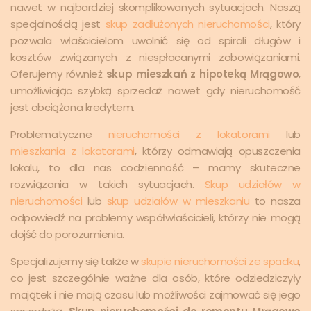
nawet w najbardziej skomplikowanych sytuacjach. Naszą
specjalnością jest
skup zadłużonych nieruchomości
, który
pozwala właścicielom uwolnić się od spirali długów i
kosztów związanych z niespłacanymi zobowiązaniami.
Oferujemy również
skup mieszkań z hipoteką Mrągowo
,
umożliwiając szybką sprzedaż nawet gdy nieruchomość
jest obciążona kredytem.
Problematyczne
nieruchomości z lokatorami
lub
mieszkania z lokatorami
, którzy odmawiają opuszczenia
lokalu, to dla nas codzienność – mamy skuteczne
rozwiązania w takich sytuacjach.
Skup udziałów w
nieruchomości
lub
skup udziałów w mieszkaniu
to nasza
odpowiedź na problemy współwłaścicieli, którzy nie mogą
dojść do porozumienia.
Specjalizujemy się także w
skupie nieruchomości ze spadku
,
co jest szczególnie ważne dla osób, które odziedziczyły
majątek i nie mają czasu lub możliwości zajmować się jego