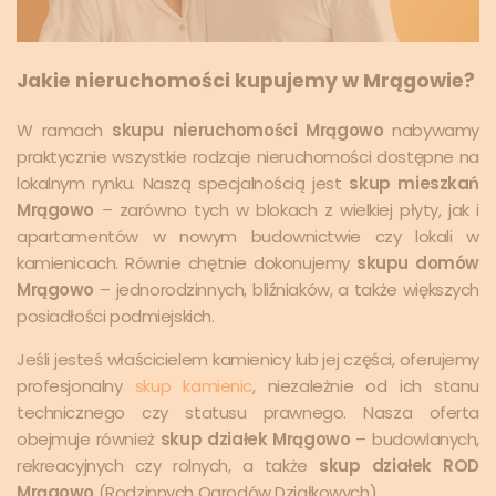
Jakie nieruchomości kupujemy w Mrągowie?
W ramach
skupu nieruchomości Mrągowo
nabywamy
praktycznie wszystkie rodzaje nieruchomości dostępne na
lokalnym rynku. Naszą specjalnością jest
skup mieszkań
Mrągowo
– zarówno tych w blokach z wielkiej płyty, jak i
apartamentów w nowym budownictwie czy lokali w
kamienicach. Równie chętnie dokonujemy
skupu domów
Mrągowo
– jednorodzinnych, bliźniaków, a także większych
posiadłości podmiejskich.
Jeśli jesteś właścicielem kamienicy lub jej części, oferujemy
profesjonalny
skup kamienic
, niezależnie od ich stanu
technicznego czy statusu prawnego. Nasza oferta
obejmuje również
skup działek Mrągowo
– budowlanych,
rekreacyjnych czy rolnych, a także
skup działek ROD
Mrągowo
(Rodzinnych Ogrodów Działkowych).