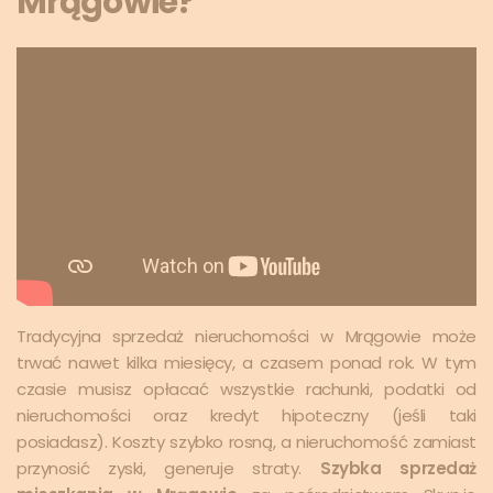
Mrągowie?
Tradycyjna sprzedaż nieruchomości w Mrągowie może
trwać nawet kilka miesięcy, a czasem ponad rok. W tym
czasie musisz opłacać wszystkie rachunki, podatki od
nieruchomości oraz kredyt hipoteczny (jeśli taki
posiadasz). Koszty szybko rosną, a nieruchomość zamiast
przynosić zyski, generuje straty.
Szybka sprzedaż