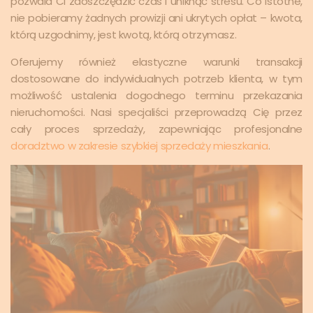
pozwala Ci zaoszczędzić czas i uniknąć stresu. Co istotne,
nie pobieramy żadnych prowizji ani ukrytych opłat – kwota,
którą uzgodnimy, jest kwotą, którą otrzymasz.
Oferujemy również elastyczne warunki transakcji
dostosowane do indywidualnych potrzeb klienta, w tym
możliwość ustalenia dogodnego terminu przekazania
nieruchomości. Nasi specjaliści przeprowadzą Cię przez
cały proces sprzedaży, zapewniając profesjonalne
doradztwo w zakresie szybkiej sprzedaży mieszkania
.