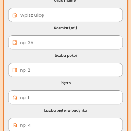
Ulica i numer
08 cze
Skup nieruchomości
Mrągowo
Rozmiar (m²)
Liczba pokoi
Piętro
Liczba pięter w budynku