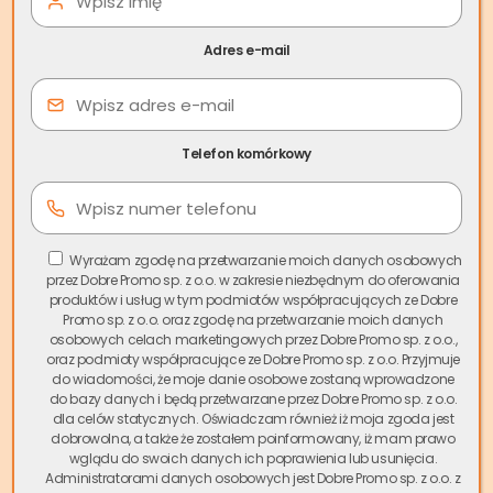
Mrągowo, malowniczo położone wśród jezior mazurskich,
to miasto z ogromnym potencjałem na rynku
Adres e-mail
nieruchomości. Popularne dzielnice jak Osiedle
Grunwaldzkie, Osiedle Parkowe czy okolice Jeziora Czos
cieszą się nieustającym zainteresowaniem zarówno wśród
kupujących, jak i inwestorów. W ostatnim czasie
Telefon komórkowy
obserwujemy
wzrost zainteresowania usługami skupu
nieruchomości w Mrągowie
, co doskonale wpisuje się w
ogólnopolski trend poszukiwania szybkich i bezpiecznych
metod sprzedaży.
Wyrażam zgodę na przetwarzanie moich danych osobowych
przez Dobre Promo sp. z o.o. w zakresie niezbędnym do oferowania
produktów i usług w tym podmiotów współpracujących ze Dobre
Spis treści
Promo sp. z o.o. oraz zgodę na przetwarzanie moich danych
osobowych celach marketingowych przez Dobre Promo sp. z o.o.,
oraz podmioty współpracujące ze Dobre Promo sp. z o.o. Przyjmuje
Skup nieruchomości Mrągowo
oferowany przez Skup.io
do wiadomości, że moje danie osobowe zostaną wprowadzone
to nowoczesne rozwiązanie dla właścicieli, którzy
do bazy danych i będą przetwarzane przez Dobre Promo sp. z o.o.
dla celów statycznych. Oświadczam również iż moja zgoda jest
potrzebują szybko spieniężyć swoją nieruchomość.
dobrowolna, a także że zostałem poinformowany, iż mam prawo
Zamiast wielomiesięcznego oczekiwania na finalizację
wglądu do swoich danych ich poprawienia lub usunięcia.
tradycyjnej transakcji, oferujemy sfinalizowanie całego
Administratorami danych osobowych jest Dobre Promo sp. z o.o. z