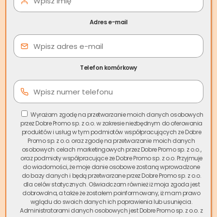
osiedle Jana Pawła II czy okolice Namysłowskiego Ośrodka
Kultury cieszą się popularnością wśród mieszkańców. W
Adres e-mail
ostatnich latach obserwujemy
rosnące
zapotrzebowanie na usługi skupu nieruchomości w
Namysłowie
, co wiąże się z potrzebą szybkiej sprzedaży
mieszkań i domów.
Telefon komórkowy
Spis treści
Skup.io jako lider i pionier na polskim rynku oferuje
Wyrażam zgodę na przetwarzanie moich danych osobowych
przez Dobre Promo sp. z o.o. w zakresie niezbędnym do oferowania
mieszkańcom Namysłowa możliwość błyskawicznej
produktów i usług w tym podmiotów współpracujących ze Dobre
sprzedaży nieruchomości. Jeśli zależy Ci na czasie i
Promo sp. z o.o. oraz zgodę na przetwarzanie moich danych
bezproblemowej transakcji,
skup mieszkań Namysłów
to
osobowych celach marketingowych przez Dobre Promo sp. z o.o.,
oraz podmioty współpracujące ze Dobre Promo sp. z o.o. Przyjmuje
idealne rozwiązanie. Nasza firma umożliwia sfinalizowanie
do wiadomości, że moje danie osobowe zostaną wprowadzone
sprzedaży nawet w ciągu kilku dni – to nieporównywalnie
do bazy danych i będą przetwarzane przez Dobre Promo sp. z o.o.
szybciej niż przy tradycyjnej sprzedaży, która może trwać
dla celów statycznych. Oświadczam również iż moja zgoda jest
dobrowolna, a także że zostałem poinformowany, iż mam prawo
miesiącami.
wglądu do swoich danych ich poprawienia lub usunięcia.
Administratorami danych osobowych jest Dobre Promo sp. z o.o. z
Wybierając nasz
skup nieruchomości Namysłów
, unikasz