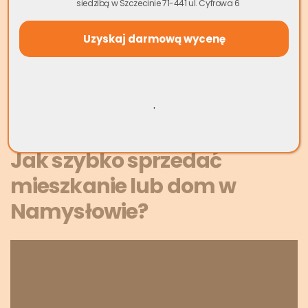
siedzibą w Szczecinie 71-441 ul. Cyfrowa 6
wielu problemów związanych z klasyczną sprzedażą: nie
musisz organizować niezliczonych pokazów mieszkania,
negocjować z potencjalnymi kupcami ani czekać, aż bank
udzieli im kredytu. Oferujemy gotówkę od ręki, zajmujemy
się wszelkimi formalnościami, a Ty możesz szybko zamknąć
jeden rozdział i rozpocząć nowy.
.
Wycena Mieszkania Online
Jak szybko sprzedać
mieszkanie lub dom w
Namysłowie?