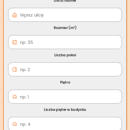
Ulica i numer
08 cze
Skup nieruchomości
Namysłów
Rozmiar (m²)
Liczba pokoi
Piętro
Liczba pięter w budynku