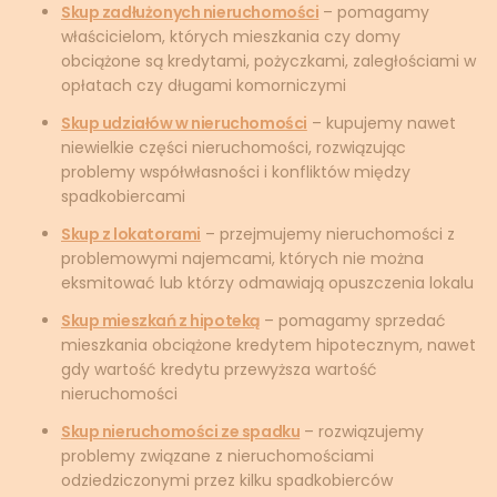
Skup zadłużonych nieruchomości
– pomagamy
właścicielom, których mieszkania czy domy
obciążone są kredytami, pożyczkami, zaległościami w
opłatach czy długami komorniczymi
Skup udziałów w nieruchomości
– kupujemy nawet
niewielkie części nieruchomości, rozwiązując
problemy współwłasności i konfliktów między
spadkobiercami
Skup z lokatorami
– przejmujemy nieruchomości z
problemowymi najemcami, których nie można
eksmitować lub którzy odmawiają opuszczenia lokalu
Skup mieszkań z hipoteką
– pomagamy sprzedać
mieszkania obciążone kredytem hipotecznym, nawet
gdy wartość kredytu przewyższa wartość
nieruchomości
Skup nieruchomości ze spadku
– rozwiązujemy
problemy związane z nieruchomościami
odziedziczonymi przez kilku spadkobierców