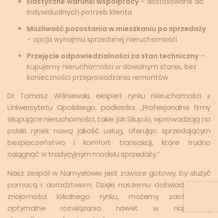
Elastyczne warunki współpracy
– dostosowane do
indywidualnych potrzeb klienta
Możliwość pozostania w mieszkaniu po sprzedaży
– opcja wynajmu sprzedanej nieruchomości
Przejęcie odpowiedzialności za stan techniczny
–
kupujemy nieruchomości w dowolnym stanie, bez
konieczności przeprowadzania remontów
Dr Tomasz Wiśniewski, ekspert rynku nieruchomości z
Uniwersytetu Opolskiego, podkreśla: „Profesjonalne firmy
skupujące nieruchomości, takie jak Skup.io, wprowadzają na
polski rynek nową jakość usług, oferując sprzedającym
bezpieczeństwo i komfort transakcji, które trudno
osiągnąć w tradycyjnym modelu sprzedaży.”
Nasz zespół w Namysłowie jest zawsze gotowy, by służyć
pomocą i doradztwem. Dzięki naszemu doświadczeniu i
znajomości lokalnego rynku, możemy zaoferować
optymalne rozwiązania nawet w najbardziej