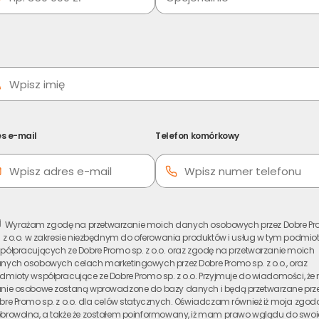
s e-mail
Telefon komórkowy
Wyrażam zgodę na przetwarzanie moich danych osobowych przez Dobre P
. z o.o. w zakresie niezbędnym do oferowania produktów i usług w tym podmio
półpracujących ze Dobre Promo sp. z o.o. oraz zgodę na przetwarzanie moich
nych osobowych celach marketingowych przez Dobre Promo sp. z o.o., oraz
dmioty współpracujące ze Dobre Promo sp. z o.o. Przyjmuje do wiadomości, że
nie osobowe zostaną wprowadzone do bazy danych i będą przetwarzane prz
bre Promo sp. z o.o. dla celów statycznych. Oświadczam również iż moja zgoda
browolna, a także że zostałem poinformowany, iż mam prawo wglądu do swo