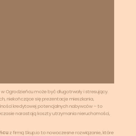
 w Ogrodzieńcu może być długotrwały i stresujący.
h, niekończące się prezentacje mieszkania,
lności kredytowej potencjalnych nabywców – to
zasie narastają koszty utrzymania nieruchomości,
eńcu
z firmą Skup.io to nowoczesne rozwiązanie, które