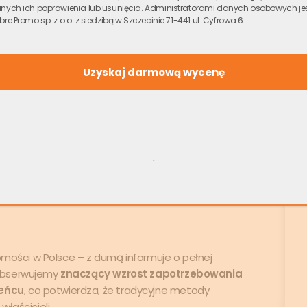
nych ich poprawienia lub usunięcia. Administratorami danych osobowych je
bre Promo sp. z o.o. z siedzibą w Szczecinie 71-441 ul. Cyfrowa 6
rodzieniec – Jak sprzedać
 gotówkę w Ogrodzieńcu?
ne w województwie śląskim, znane przede wszystkim
ej, będącego częścią Szlaku Orlich Gniazd. To
przyciąga zarówno turystów, jak i osoby szukające
latach obserwujemy rosnące zainteresowanie
.
ych miejscowościach, takich jak Podzamcze,
homości w Polsce – z dumą informuje o pełnej
 Obserwujemy
znaczący wzrost zapotrzebowania
ieńcu
, co potwierdza, że tradycyjne metody
łaścicieli.