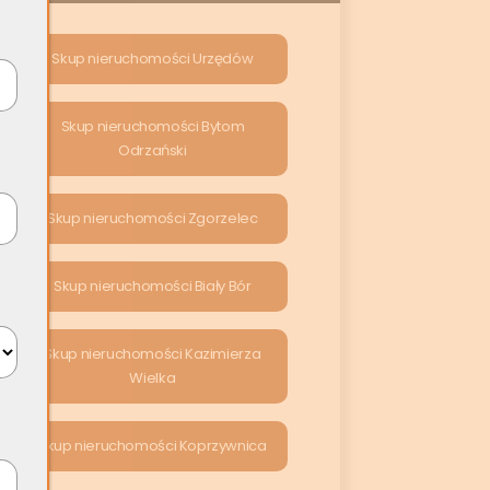
Skup nieruchomości Urzędów
Skup nieruchomości Bytom
Odrzański
Skup nieruchomości Zgorzelec
Skup nieruchomości Biały Bór
Skup nieruchomości Kazimierza
Wielka
Skup nieruchomości Koprzywnica