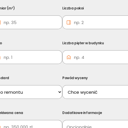
iar (m²)
Liczba pokoi
ro
Liczba pięter w budynku
ndard
Powód wyceny
ości Ogrodzieniec
ekiwana cena
Dodatkowe informacje