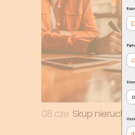
Rozm
Pięt
Sta
08 cze
Skup nieruchom
Ocz