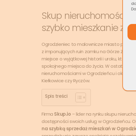
da
Do
Skup nieruchomości Og
szybko mieszkanie za
Ogrodzieniec to malownicze miasto położo
z imponujących ruin zamku na Górze Zamkow
miejsce o wyjątkowej historii i uroku, które 
spokojnego miejsca do życia. W ostatnich 
nieruchomościami w Ogrodzieńcu i okoliczn
Kiełkowice czy Ryczów.
Spis treści
Firma
Skup.io
– lider na rynku skupu nieruc
dostępności swoich usług w Ogrodzieńcu.
na szybką sprzedaż mieszkań w Ogrodz
sprzedaży nie zawsze spełniają oczekiwania w