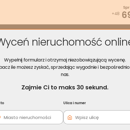
Spr
6
+48
zwiąż problem
Wyceń za darmo
Opinie
Poradnik
Kont
Wyceń nieruchomość onlin
ruchomości Ogrodzieniec
Wypełnij formularz i otrzymaj niezobowiązującą wycenę.
ec
bacz ile możesz zyskać, sprzedając wygodnie i bezpośrednio
nas.
Zajmie Ci to maks 30 sekund.
i skorzystaj z darmowej konsultacji!
to
Ulica i numer