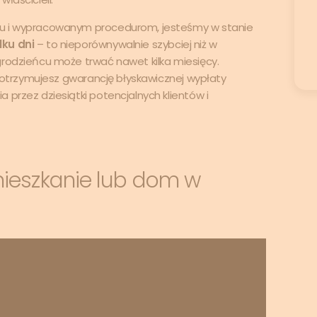
iu i wypracowanym procedurom, jesteśmy w stanie
lku dni
– to nieporównywalnie szybciej niż w
grodzieńcu może trwać nawet kilka miesięcy.
 otrzymujesz gwarancję błyskawicznej wypłaty
 przez dziesiątki potencjalnych klientów i
mieszkanie lub dom w