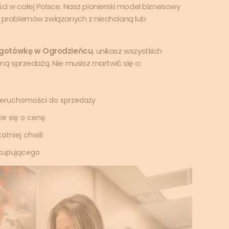
ci w całej Polsce. Nasz pionierski model biznesowy
od problemów związanych z niechcianą lub
 gotówkę w Ogrodzieńcu
, unikasz wszystkich
ą sprzedażą. Nie musisz martwić się o:
ieruchomości do sprzedaży
ie się o cenę
tniej chwili
 kupującego