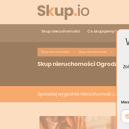
Skup nieruchomości
Co skupujemy?
Ro
»
»
Skup nieruchomości
Skup nieruchomości
Skup nie
Skup nieruchomości Ogrodzieni
Zo
Sprzedaj wygodnie nieruchomość
Zadzwoń 
Mias