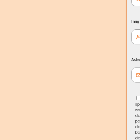
Imię
Adre
sp
ws
da
po
da
Do
do