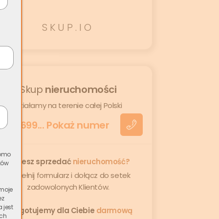
SKUP.IO
Skup
nieruchomości
działamy na terenie całej Polski
+48
699... Pokaż numer
romo
Chcesz sprzedać
nieruchomość?
tów
Wypełnij formularz i dołącz do setek
zadowolonych Klientów.
 moje
ez
 jest
Przygotujemy dla Ciebie
darmową
ich