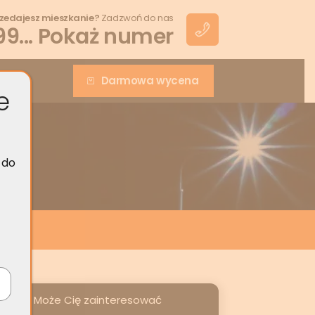
zedajesz mieszkanie?
Zadzwoń do nas
99... Pokaż numer
akt
Darmowa wycena
e
 do
Może Cię zainteresować