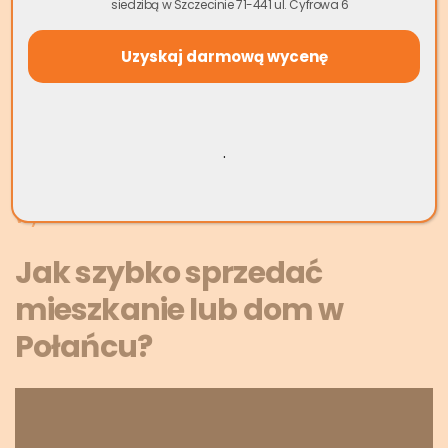
siedzibą w Szczecinie 71-441 ul. Cyfrowa 6
nawet latami. W tym czasie musisz organizować
niezliczone prezentacje, negocjować z potencjalnymi
kupcami i często obniżać cenę, by przyspieszyć transakcję.
Tymczasem Skup.io przedstawia konkretną ofertę od razu i
finalizuje zakup w ekspresowym tempie.
.
Nie czekaj z decyzją – sprawdź, ile możesz zyskać na
szybkiej sprzedaży już teraz!
Wycena Mieszkania Online
Jak szybko sprzedać
mieszkanie lub dom w
Połańcu?