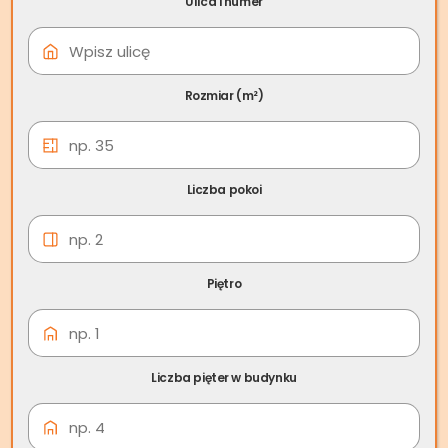
Ulica i numer
08 cze
Skup nieruchomości
Połaniec
Rozmiar (m²)
Liczba pokoi
Piętro
Liczba pięter w budynku