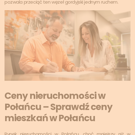
pozwala przeciąć ten węzeł gordyjski jednym ruchem.
Ceny nieruchomości w
Połańcu – Sprawdź ceny
mieszkań w Połańcu
Rynek nieruchomości w Połańcu, choć mniejszy niż w