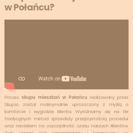
w Połańcu?
Proces
skupu mieszkań w Połańcu
realizowany przez
Skup.io został maksymalnie uproszczony z myślą o
komforcie i wygodzie klienta. Wyróżniamy się na tle
tradycyjnych metod sprzedaży przejrzystością procedur
oraz naciskiem na oszczędność czasu naszych klientów.
Cały proces jest transparentny i bezpieczny, co