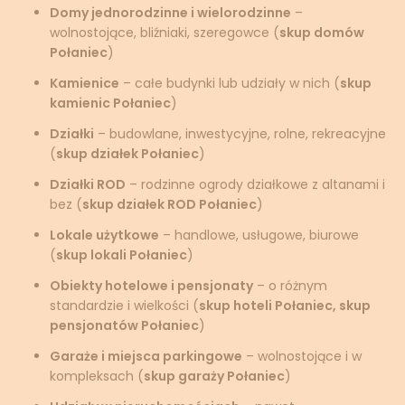
Domy jednorodzinne i wielorodzinne
–
wolnostojące, bliźniaki, szeregowce (
skup domów
Połaniec
)
Kamienice
– całe budynki lub udziały w nich (
skup
kamienic Połaniec
)
Działki
– budowlane, inwestycyjne, rolne, rekreacyjne
(
skup działek Połaniec
)
Działki ROD
– rodzinne ogrody działkowe z altanami i
bez (
skup działek ROD Połaniec
)
Lokale użytkowe
– handlowe, usługowe, biurowe
(
skup lokali Połaniec
)
Obiekty hotelowe i pensjonaty
– o różnym
standardzie i wielkości (
skup hoteli Połaniec, skup
pensjonatów Połaniec
)
Garaże i miejsca parkingowe
– wolnostojące i w
kompleksach (
skup garaży Połaniec
)