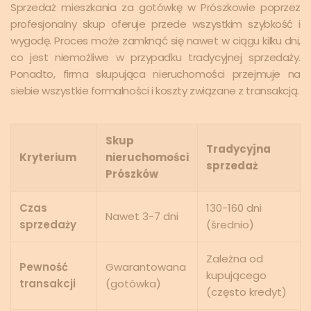
Sprzedaż mieszkania za gotówkę w Prószkowie poprzez
profesjonalny skup oferuje przede wszystkim szybkość i
wygodę. Proces może zamknąć się nawet w ciągu kilku dni,
co jest niemożliwe w przypadku tradycyjnej sprzedaży.
Ponadto, firma skupująca nieruchomości przejmuje na
siebie wszystkie formalności i koszty związane z transakcją.
Skup
Tradycyjna
Kryterium
nieruchomości
sprzedaż
Prószków
Czas
130-160 dni
Nawet 3-7 dni
sprzedaży
(średnio)
Zależna od
Pewność
Gwarantowana
kupującego
transakcji
(gotówka)
(często kredyt)