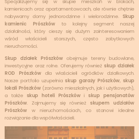
Specjalizujemy się w skupie mieszkań w blokach,
kamienicach oraz apartamentowcach, ale równie chętnie
nabywamy domy jednorodzinne i wielorodzinne.
Skup
kamienic Prószków
to kolejny segment naszej
działalności, który cieszy się dużym zainteresowaniem
wśród właścicieli starszych, często zabytkowych
nieruchomości.
Skup działek Prószków
obejmuje tereny budowlane,
inwestycyjne oraz rolne. Oferujemy również
skup działek
ROD Prószków
dla właścicieli ogródków działkowych.
Nasze portfolio uzupełnia
skup garaży Prószków
,
skup
lokali Prószków
(zarówno mieszkalnych, jak i użytkowych),
a także
skup hoteli Prószków
i
skup pensjonatów
Prószków
. Zajmujemy się również
skupem udziałów
Prószków
w nieruchomościach, co stanowi idealne
rozwiązanie dla współwłaścicieli.