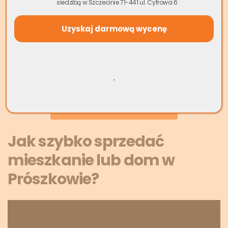
siedzibą w Szczecinie 71-441 ul. Cyfrowa 6
gotówkę od ręki, bez zbędnych pytań, dodatkowych
kosztów czy ukrytych opłat.
Niezależnie od stanu technicznego czy sytuacji prawnej
Twojej nieruchomości w Prószkowie, możemy przedstawić
konkurencyjną ofertę i zapewnić profesjonalną obsługę na
.
każdym etapie procesu.
Wycena Mieszkania Online
Jak szybko sprzedać
mieszkanie lub dom w
Prószkowie?