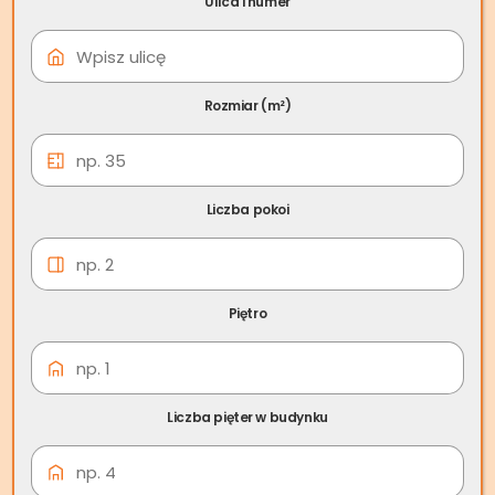
Ulica i numer
08 cze
Skup nieruchomości
Prószków
Rozmiar (m²)
Liczba pokoi
Piętro
Liczba pięter w budynku