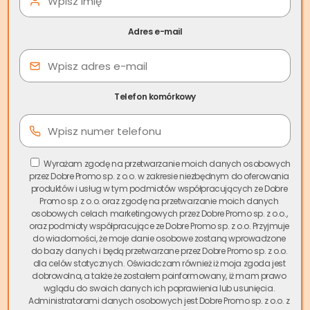
Prószkowska, Przysiecz czy Zimnice Wielkie oferują
różnorodne nieruchomości – od mieszkań w blokach po
Adres e-mail
domy jednorodzinne i działki.
Spis treści
Telefon komórkowy
W odpowiedzi na rosnące zapotrzebowanie,
skup
nieruchomości Prószków
oferowany przez Skup.io stał się
niezwykle popularnym rozwiązaniem dla osób
poszukujących szybkiej sprzedaży bez zbędnych
Wyrażam zgodę na przetwarzanie moich danych osobowych
przez Dobre Promo sp. z o.o. w zakresie niezbędnym do oferowania
formalności. Nasza firma, będąca liderem i pionierem na
produktów i usług w tym podmiotów współpracujących ze Dobre
polskim rynku, gwarantuje zamknięcie transakcji w zaledwie
Promo sp. z o.o. oraz zgodę na przetwarzanie moich danych
kilka dni – w przeciwieństwie do tradycyjnej sprzedaży,
osobowych celach marketingowych przez Dobre Promo sp. z o.o.,
oraz podmioty współpracujące ze Dobre Promo sp. z o.o. Przyjmuje
która może trwać miesiącami.
do wiadomości, że moje danie osobowe zostaną wprowadzone
do bazy danych i będą przetwarzane przez Dobre Promo sp. z o.o.
Dlaczego warto wybrać
skup mieszkań Prószków
?
dla celów statycznych. Oświadczam również iż moja zgoda jest
Przede wszystkim eliminujesz stres związany z
dobrowolna, a także że zostałem poinformowany, iż mam prawo
wglądu do swoich danych ich poprawienia lub usunięcia.
poszukiwaniem kupca, wielokrotnymi pokazami mieszkania
Administratorami danych osobowych jest Dobre Promo sp. z o.o. z
i niepewnością co do finalizacji transakcji. Oferujemy