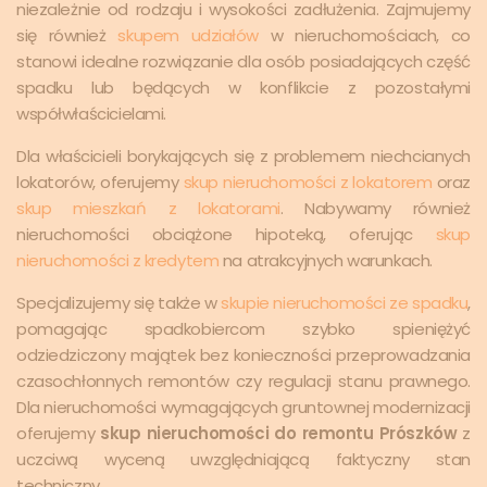
niezależnie od rodzaju i wysokości zadłużenia. Zajmujemy
się również
skupem udziałów
w nieruchomościach, co
stanowi idealne rozwiązanie dla osób posiadających część
spadku lub będących w konflikcie z pozostałymi
współwłaścicielami.
Dla właścicieli borykających się z problemem niechcianych
lokatorów, oferujemy
skup nieruchomości z lokatorem
oraz
skup mieszkań z lokatorami
. Nabywamy również
nieruchomości obciążone hipoteką, oferując
skup
nieruchomości z kredytem
na atrakcyjnych warunkach.
Specjalizujemy się także w
skupie nieruchomości ze spadku
,
pomagając spadkobiercom szybko spieniężyć
odziedziczony majątek bez konieczności przeprowadzania
czasochłonnych remontów czy regulacji stanu prawnego.
Dla nieruchomości wymagających gruntownej modernizacji
oferujemy
skup nieruchomości do remontu Prószków
z
uczciwą wyceną uwzględniającą faktyczny stan
techniczny.