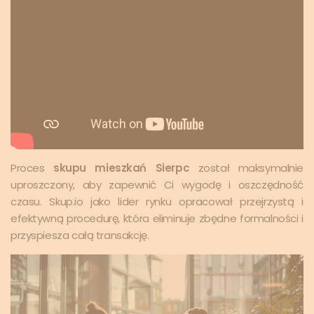
Proces
skupu mieszkań Sierpc
został maksymalnie
uproszczony, aby zapewnić Ci wygodę i oszczędność
czasu. Skup.io jako lider rynku opracował przejrzystą i
efektywną procedurę, która eliminuje zbędne formalności i
przyspiesza całą transakcję.