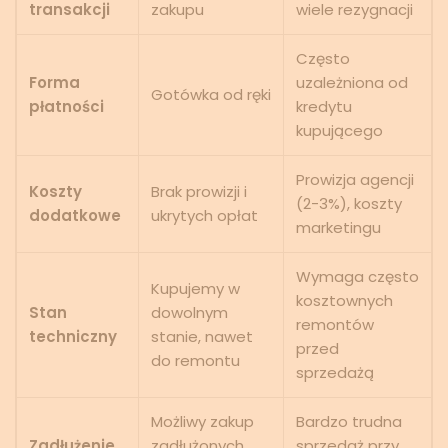
transakcji
zakupu
wiele rezygnacji
Często
Forma
uzależniona od
Gotówka od ręki
płatności
kredytu
kupującego
Prowizja agencji
Koszty
Brak prowizji i
(2-3%), koszty
dodatkowe
ukrytych opłat
marketingu
Wymaga często
Kupujemy w
kosztownych
Stan
dowolnym
remontów
techniczny
stanie, nawet
przed
do remontu
sprzedażą
Możliwy zakup
Bardzo trudna
Zadłużenie
zadłużonych
sprzedaż przy