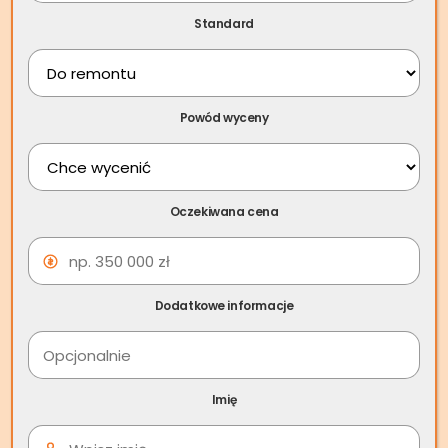
Standard
Powód wyceny
Oczekiwana cena
Skup nieruchomości Sierpc
Dodatkowe informacje
– Jak sprzedać szybko
mieszkanie za gotówkę w
Sierpcu?
Imię
Sierpc, urokliwe miasto położone w województwie