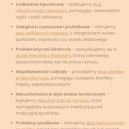
Zadłużenie hipoteczne
– realizujemy
skup
nieruchomości z kredytem
, pomagając właścicielom
wyjść z pętli zadłużenia
Zaległości czynszowe i podatkowe
– oferujemy
skup zadłużonych mieszkań
z zaległościami wobec
spółdzielni, wspólnoty czy urzędu skarbowego
Problematyczni lokatorzy
– specjalizujemy się w
skupie mieszkań z lokatorami
, którzy odmawiają
opuszczenia lokalu lub nie płacą czynszu
Współwłasność i udziały
– prowadzimy
skup udziałów
w nieruchomości
, pomagając rozwiązać konflikty
między współwłaścicielami
Nieruchomości w złym stanie technicznym
–
kupujemy
nieruchomości do remontu
, które
wymagałyby kosztownych inwestycji przed
tradycyjną sprzedażą
Problemy spadkowe
– oferujemy
skup nieruchomości