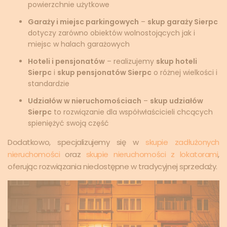
powierzchnie użytkowe
Garaży i miejsc parkingowych
–
skup garaży Sierpc
dotyczy zarówno obiektów wolnostojących jak i
miejsc w halach garażowych
Hoteli i pensjonatów
– realizujemy
skup hoteli
Sierpc
i
skup pensjonatów Sierpc
o różnej wielkości i
standardzie
Udziałów w nieruchomościach
–
skup udziałów
Sierpc
to rozwiązanie dla współwłaścicieli chcących
spieniężyć swoją część
Dodatkowo, specjalizujemy się w
skupie zadłużonych
nieruchomości
oraz
skupie nieruchomości z lokatorami
,
oferując rozwiązania niedostępne w tradycyjnej sprzedaży.