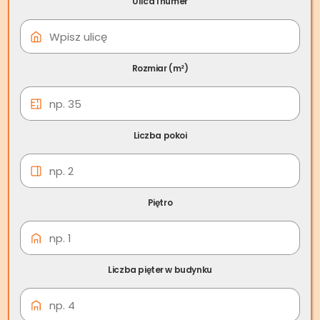
Ulica i numer
09 cze
Skup nieruchomości
Sierpc
Rozmiar (m²)
Liczba pokoi
Piętro
Liczba pięter w budynku