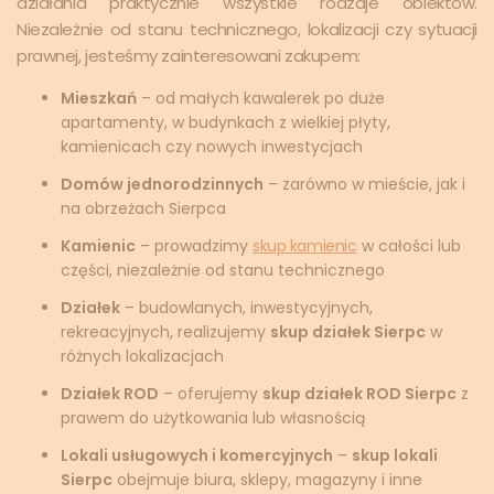
działania praktycznie wszystkie rodzaje obiektów.
Niezależnie od stanu technicznego, lokalizacji czy sytuacji
prawnej, jesteśmy zainteresowani zakupem:
Mieszkań
– od małych kawalerek po duże
apartamenty, w budynkach z wielkiej płyty,
kamienicach czy nowych inwestycjach
Domów jednorodzinnych
– zarówno w mieście, jak i
na obrzeżach Sierpca
Kamienic
– prowadzimy
skup kamienic
w całości lub
części, niezależnie od stanu technicznego
Działek
– budowlanych, inwestycyjnych,
rekreacyjnych, realizujemy
skup działek Sierpc
w
różnych lokalizacjach
Działek ROD
– oferujemy
skup działek ROD Sierpc
z
prawem do użytkowania lub własnością
Lokali usługowych i komercyjnych
–
skup lokali
Sierpc
obejmuje biura, sklepy, magazyny i inne