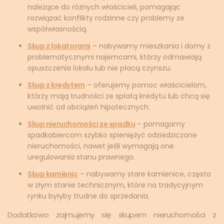
należące do różnych właścicieli, pomagając
rozwiązać konflikty rodzinne czy problemy ze
współwłasnością.
Skup z lokatorami
– nabywamy mieszkania i domy z
problematycznymi najemcami, którzy odmawiają
opuszczenia lokalu lub nie płacą czynszu.
Skup z kredytem
– oferujemy pomoc właścicielom,
którzy mają trudności ze spłatą kredytu lub chcą się
uwolnić od obciążeń hipotecznych.
Skup nieruchomości ze spadku
– pomagamy
spadkobiercom szybko spieniężyć odziedziczone
nieruchomości, nawet jeśli wymagają one
uregulowania stanu prawnego.
Skup kamienic
– nabywamy stare kamienice, często
w złym stanie technicznym, które na tradycyjnym
rynku byłyby trudne do sprzedania.
Dodatkowo zajmujemy się skupem nieruchomości z