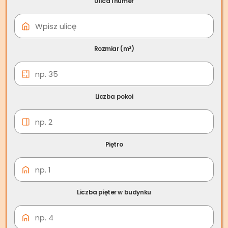
Ulica i numer
08 cze
Skup nieruchomości
Siewierz
Rozmiar (m²)
Liczba pokoi
Piętro
Liczba pięter w budynku