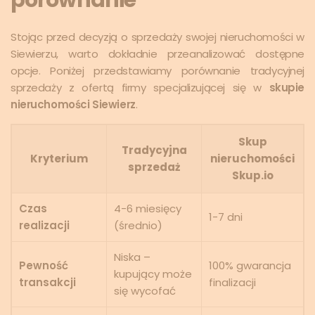
Stojąc przed decyzją o sprzedaży swojej nieruchomości w
Siewierzu, warto dokładnie przeanalizować dostępne
opcje. Poniżej przedstawiamy porównanie tradycyjnej
sprzedaży z ofertą firmy specjalizującej się w
skupie
nieruchomości Siewierz
.
Skup
Tradycyjna
Kryterium
nieruchomości
sprzedaż
Skup.io
Czas
4-6 miesięcy
1-7 dni
realizacji
(średnio)
Niska –
Pewność
100% gwarancja
kupujący może
transakcji
finalizacji
się wycofać