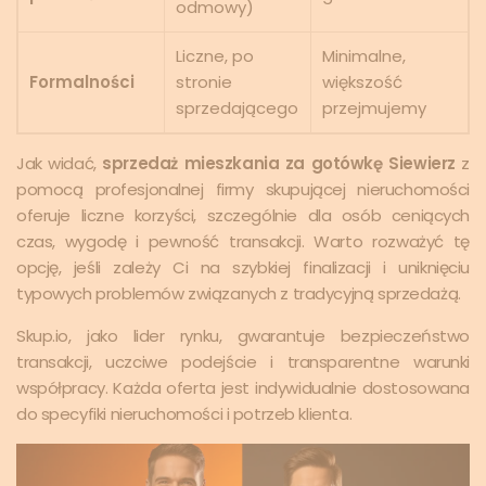
odmowy)
Liczne, po
Minimalne,
Formalności
stronie
większość
sprzedającego
przejmujemy
Jak widać,
sprzedaż mieszkania za gotówkę Siewierz
z
pomocą profesjonalnej firmy skupującej nieruchomości
oferuje liczne korzyści, szczególnie dla osób ceniących
czas, wygodę i pewność transakcji. Warto rozważyć tę
opcję, jeśli zależy Ci na szybkiej finalizacji i uniknięciu
typowych problemów związanych z tradycyjną sprzedażą.
Skup.io, jako lider rynku, gwarantuje bezpieczeństwo
transakcji, uczciwe podejście i transparentne warunki
współpracy. Każda oferta jest indywidualnie dostosowana
do specyfiki nieruchomości i potrzeb klienta.