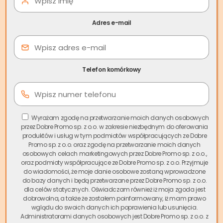
Osiedle Zachód, Jeziorna czy Siewierz Stare Miasto i
rozważasz jej sprzedaż,
skup nieruchomości Siewierz
Adres e-mail
może być idealnym rozwiązaniem.
Spis treści
Telefon komórkowy
W ostatnich latach obserwujemy znaczący wzrost
zainteresowania usługami
skupu mieszkań w Siewierzu
.
Nie jest to przypadek – coraz więcej właścicieli docenia
możliwość szybkiej finalizacji transakcji bez zbędnych
Wyrażam zgodę na przetwarzanie moich danych osobowych
przez Dobre Promo sp. z o.o. w zakresie niezbędnym do oferowania
formalności. Jako
Skup.io
, lider i pionier na polskim rynku
produktów i usług w tym podmiotów współpracujących ze Dobre
skupu nieruchomości, oferujemy kompleksową obsługę i
Promo sp. z o.o. oraz zgodę na przetwarzanie moich danych
możliwość sfinalizowania transakcji w ciągu zaledwie kilku
osobowych celach marketingowych przez Dobre Promo sp. z o.o.,
oraz podmioty współpracujące ze Dobre Promo sp. z o.o. Przyjmuje
dni.
do wiadomości, że moje danie osobowe zostaną wprowadzone
do bazy danych i będą przetwarzane przez Dobre Promo sp. z o.o.
Tradycyjna sprzedaż nieruchomości w Siewierzu może
dla celów statycznych. Oświadczam również iż moja zgoda jest
trwać miesiącami, podczas gdy
szybka sprzedaż
dobrowolna, a także że zostałem poinformowany, iż mam prawo
wglądu do swoich danych ich poprawienia lub usunięcia.
mieszkania w Siewierzu
z naszą pomocą to kwestia dni.
Administratorami danych osobowych jest Dobre Promo sp. z o.o. z
Zapewniamy natychmiastową płatność gotówką, bez