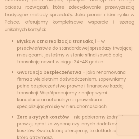
pakietu rozwiązań, które zdecydowanie przewyższają
tradycyjne metody sprzedaży. Jako pionier i lider rynku w
Polsce, oferujemy kompleksowe wsparcie i szereg
unikalnych korzyści:
Błyskawiczna realizacja transakcji
– w
przeciwieństwie do standardowej sprzedaży trwającej
miesiącami, jesteśmy w stanie sfinalizować całą
transakcję nawet w ciągu 24-48 godzin.
Gwarancja bezpieczeństwa
– jako renomowana
firma z wieloletnim doświadczeniem, zapewniamy
pełne bezpieczeństwo prawne i finansowe każdej
transakcji. Współpracujemy z najlepszymi
kancelariami notarialnymi i prawnikami
specjalizującymi się w nieruchomościach.
Zero ukrytych kosztów
– nie pobieramy żadnych
prowizji, opłat za wycenę czy innych dodatkowych
kosztów. Kwota, którą oferujemy, to dokładnie ta,
którą otrzymasz.