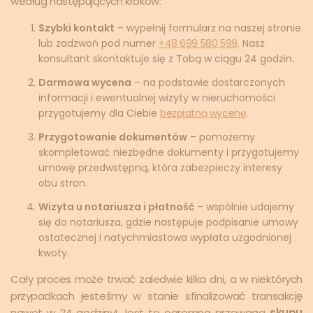
według następujących kroków:
Szybki kontakt
– wypełnij formularz na naszej stronie
lub zadzwoń pod numer
+48 699 580 599
. Nasz
konsultant skontaktuje się z Tobą w ciągu 24 godzin.
Darmowa wycena
– na podstawie dostarczonych
informacji i ewentualnej wizyty w nieruchomości
przygotujemy dla Ciebie
bezpłatną wycenę
.
Przygotowanie dokumentów
– pomożemy
skompletować niezbędne dokumenty i przygotujemy
umowę przedwstępną, która zabezpieczy interesy
obu stron.
Wizyta u notariusza i płatność
– wspólnie udajemy
się do notariusza, gdzie następuje podpisanie umowy
ostatecznej i natychmiastowa wypłata uzgodnionej
kwoty.
Cały proces może trwać zaledwie kilka dni, a w niektórych
przypadkach jesteśmy w stanie sfinalizować transakcję
nawet w 24 godziny! Jest to ogromna przewaga
skupu