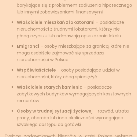
borykające się z problemem zadłużenia hipotecznego
lub innymi zobowiązaniami finansowymi
Właściciele mieszkań z lokatorami
– posiadacze
nieruchomości z trudnymi lokatorami, którzy nie
płacą czynszu lub odmawiają opuszczenia lokalu
Emigranci
– osoby mieszkające za granicą, które nie
mogą osobiście zajmować się sprzedażą
nieruchomości w Polsce
Współwłaściciele
– osoby posiadające udział w
nieruchomości, który chcą spieniężyć
Właściciele starych kamienic
– posiadacze
zabytkowych budynków wymagających kosztownych
remontów
Osoby w trudnej sytuacji życiowej
– rozwód, utrata
pracy, choroba lub inne okoliczności wymagające
szybkiego dostępu do gotówki
Tysiące zadowolonych klientów w całej Polsce wybrało