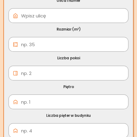
Ulica i numer
08 cze
Skup nieruchomości
Toszek
Rozmiar (m²)
Liczba pokoi
Piętro
Liczba pięter w budynku