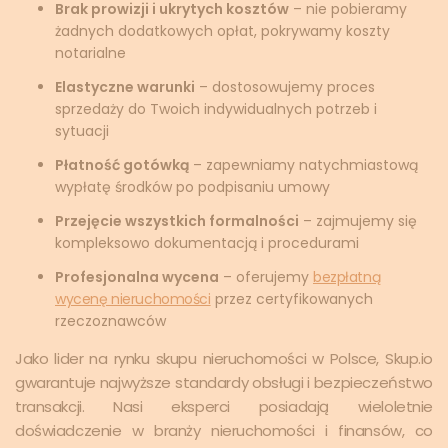
Brak prowizji i ukrytych kosztów
– nie pobieramy
żadnych dodatkowych opłat, pokrywamy koszty
notarialne
Elastyczne warunki
– dostosowujemy proces
sprzedaży do Twoich indywidualnych potrzeb i
sytuacji
Płatność gotówką
– zapewniamy natychmiastową
wypłatę środków po podpisaniu umowy
Przejęcie wszystkich formalności
– zajmujemy się
kompleksowo dokumentacją i procedurami
Profesjonalna wycena
– oferujemy
bezpłatną
wycenę nieruchomości
przez certyfikowanych
rzeczoznawców
Jako lider na rynku skupu nieruchomości w Polsce, Skup.io
gwarantuje najwyższe standardy obsługi i bezpieczeństwo
transakcji. Nasi eksperci posiadają wieloletnie
doświadczenie w branży nieruchomości i finansów, co