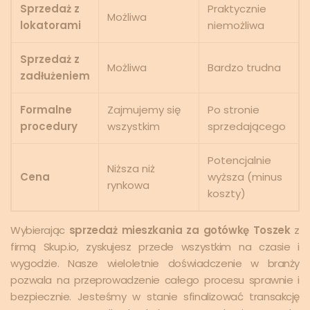
Sprzedaż z
Praktycznie
Możliwa
lokatorami
niemożliwa
Sprzedaż z
Możliwa
Bardzo trudna
zadłużeniem
Formalne
Zajmujemy się
Po stronie
procedury
wszystkim
sprzedającego
Potencjalnie
Niższa niż
Cena
wyższa (minus
rynkowa
koszty)
Wybierając
sprzedaż mieszkania za gotówkę Toszek
z
firmą Skup.io, zyskujesz przede wszystkim na czasie i
wygodzie. Nasze wieloletnie doświadczenie w branży
pozwala na przeprowadzenie całego procesu sprawnie i
bezpiecznie. Jesteśmy w stanie sfinalizować transakcję