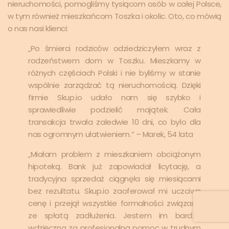
nieruchomości, pomogliśmy tysiącom osób w całej Polsce,
w tym również mieszkańcom Toszka i okolic. Oto, co mówią
o nas nasi klienci:
„Po śmierci rodziców odziedziczyłem wraz z
rodzeństwem dom w Toszku. Mieszkamy w
różnych częściach Polski i nie byliśmy w stanie
wspólnie zarządzać tą nieruchomością. Dzięki
firmie Skup.io udało nam się szybko i
sprawiedliwie podzielić majątek. Cała
transakcja trwała zaledwie 10 dni, co było dla
nas ogromnym ułatwieniem.” – Marek, 54 lata
„Miałam problem z mieszkaniem obciążonym
hipoteką. Bank już zapowiadał licytację, a
tradycyjna sprzedaż ciągnęła się miesiącami
bez rezultatu. Skup.io zaoferował mi uczciwą
cenę i przejął wszystkie formalności związane
ze spłatą zadłużenia. Jestem im bardzo
wdzięczna za profesjonalną pomoc w trudnym