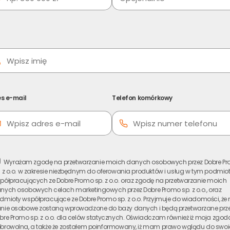
s e-mail
Telefon komórkowy
Wyrażam zgodę na przetwarzanie moich danych osobowych przez Dobre P
. z o.o. w zakresie niezbędnym do oferowania produktów i usług w tym podmio
półpracujących ze Dobre Promo sp. z o.o. oraz zgodę na przetwarzanie moich
nych osobowych celach marketingowych przez Dobre Promo sp. z o.o., oraz
dmioty współpracujące ze Dobre Promo sp. z o.o. Przyjmuje do wiadomości, że
nie osobowe zostaną wprowadzone do bazy danych i będą przetwarzane prz
bre Promo sp. z o.o. dla celów statycznych. Oświadczam również iż moja zgoda
browolna, a także że zostałem poinformowany, iż mam prawo wglądu do swo