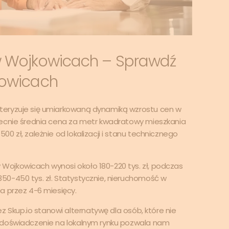
w Wojkowicach – Sprawdź
kowicach
teryzuje się umiarkowaną dynamiką wzrostu cen w
becnie średnia cena za metr kwadratowy mieszkania
0 zł, zależnie od lokalizacji i stanu technicznego
ojkowicach wynosi około 180-220 tys. zł, podczas
50-450 tys. zł. Statystycznie, nieruchomość w
a przez 4-6 miesięcy.
 Skup.io stanowi alternatywę dla osób, które nie
 doświadczenie na lokalnym rynku pozwala nam