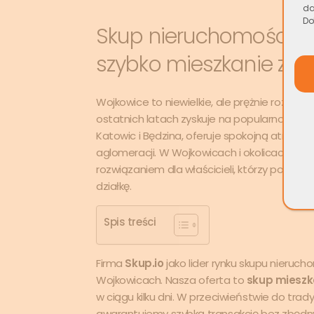
da
Do
Skup nieruchomości W
szybko mieszkanie za
Wojkowice to niewielkie, ale prężnie rozwija
ostatnich latach zyskuje na popularności w
Katowic i Będzina, oferuje spokojną atmo
aglomeracji. W Wojkowicach i okolicach
sku
rozwiązaniem dla właścicieli, którzy potrze
działkę.
Spis treści
Firma
Skup.io
jako lider rynku skupu nieruch
Wojkowicach. Nasza oferta to
skup mieszk
w ciągu kilku dni. W przeciwieństwie do tra
gwarantujemy szybką transakcję bez zbędny