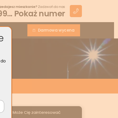
zedajesz mieszkanie?
Zadzwoń do nas
99... Pokaż numer
akt
Darmowa wycena
e
 do
Może Cię zainteresować