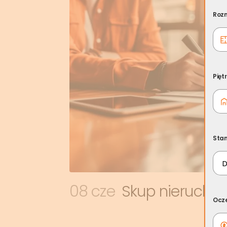
Rozm
Pięt
Sta
08 cze
Skup nierucho
Ocz