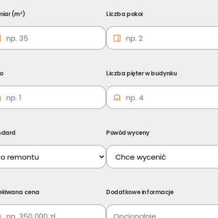
iar (m²)
Liczba pokoi
ro
Liczba pięter w budynku
ndard
Powód wyceny
mości Wojkowice
ekiwana cena
Dodatkowe informacje