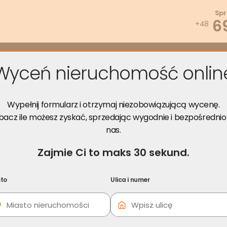
Spr
6
+48
zwiąż problem
Wyceń za darmo
Opinie
Poradnik
Kont
Wyceń nieruchomość onlin
ruchomości Wojkowice
Wypełnij formularz i otrzymaj niezobowiązującą wycenę.
bacz ile możesz zyskać, sprzedając wygodnie i bezpośrednio
nas.
Zajmie Ci to maks 30 sekund.
i skorzystaj z darmowej konsultacji!
to
Ulica i numer