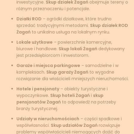
inwestycyjne.
Skup działek Żagań
obejmuje tereny o
różnym przeznaczeniu i potencjale.
Działki ROD
– ogródki działkowe, które trudno
sprzedać tradycyjnymi metodami.
Skup działek ROD
Żagań
to unikalna usługa na lokalnym rynku.
Lokale użytkowe
– powierzchnie komercyjne,
biurowe i handlowe.
Skup lokali Żagań
dedykowany
jest przedsiębiorcom i inwestorom.
Garaże i miejsca parkingowe
– samodzielne i w
kompleksach.
Skup garaży Żagań
to wygodne
rozwiązanie dla właścicieli mniejszych nieruchomości.
Hotele i pensjonaty
– obiekty turystyczne i
wypoczynkowe.
Skup hoteli Żagań
i
skup
pensjonatów Żagań
to odpowiedź na potrzeby
branży turystycznej.
Udziały w nieruchomościach
– części spadkowe i
współwłasności.
Skup udziałów Żagań
rozwiązuje
problemy współwłaścicieli niemogących dojść do