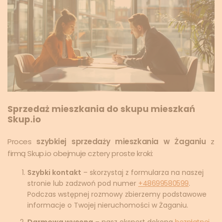
Sprzedaż mieszkania do skupu mieszkań
Skup.io
Proces
szybkiej sprzedaży mieszkania w Żaganiu
z
firmą Skup.io obejmuje cztery proste kroki:
Szybki kontakt
– skorzystaj z formularza na naszej
stronie lub zadzwoń pod numer
+48699580599
.
Podczas wstępnej rozmowy zbierzemy podstawowe
informacje o Twojej nieruchomości w Żaganiu.
Darmowa wycena
– nasz ekspert dokona
bezpłatnej