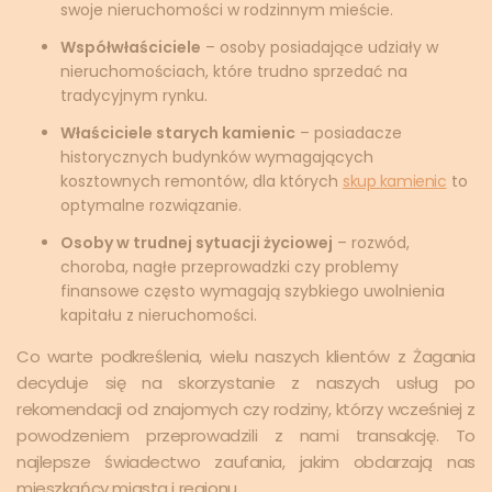
swoje nieruchomości w rodzinnym mieście.
Współwłaściciele
– osoby posiadające udziały w
nieruchomościach, które trudno sprzedać na
tradycyjnym rynku.
Właściciele starych kamienic
– posiadacze
historycznych budynków wymagających
kosztownych remontów, dla których
skup kamienic
to
optymalne rozwiązanie.
Osoby w trudnej sytuacji życiowej
– rozwód,
choroba, nagłe przeprowadzki czy problemy
finansowe często wymagają szybkiego uwolnienia
kapitału z nieruchomości.
Co warte podkreślenia, wielu naszych klientów z Żagania
decyduje się na skorzystanie z naszych usług po
rekomendacji od znajomych czy rodziny, którzy wcześniej z
powodzeniem przeprowadzili z nami transakcję. To
najlepsze świadectwo zaufania, jakim obdarzają nas
mieszkańcy miasta i regionu.