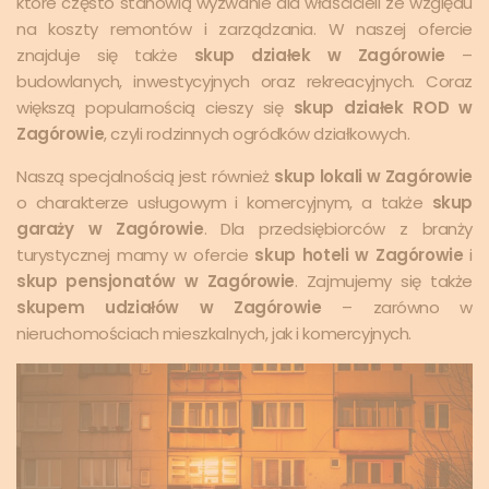
które często stanowią wyzwanie dla właścicieli ze względu
na koszty remontów i zarządzania. W naszej ofercie
znajduje się także
skup działek w Zagórowie
–
budowlanych, inwestycyjnych oraz rekreacyjnych. Coraz
większą popularnością cieszy się
skup działek ROD w
Zagórowie
, czyli rodzinnych ogródków działkowych.
Naszą specjalnością jest również
skup lokali w Zagórowie
o charakterze usługowym i komercyjnym, a także
skup
garaży w Zagórowie
. Dla przedsiębiorców z branży
turystycznej mamy w ofercie
skup hoteli w Zagórowie
i
skup pensjonatów w Zagórowie
. Zajmujemy się także
skupem udziałów w Zagórowie
– zarówno w
nieruchomościach mieszkalnych, jak i komercyjnych.