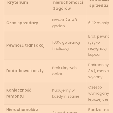
Kryterium
nieruchomości
sprzedaż
Zagórów
Nawet 24-48
Czas sprzedaży
6-12 miesięc
godzin
Brak pewnośc
100% gwarancji
ryzyko
Pewność transakcji
finalizacji
rezygnacji
kupca
Pośrednicy (
Brak ukrytych
Dodatkowe koszty
3%), marketi
opłat
wyceny
Często
Konieczność
Kupujemy w
wymagany d
remontu
każdym stanie
lepszej ceny
Nieruchomość z
Bardzo trudn
Akceptujemy