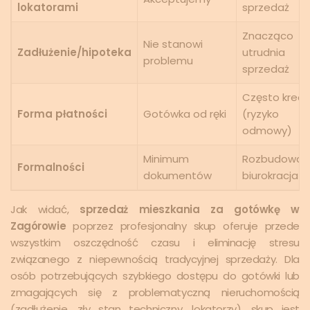
lokatorami
sprzedaż
Znacząco
Nie stanowi
Zadłużenie/hipoteka
utrudnia
problemu
sprzedaż
Często kredy
Forma płatności
Gotówka od ręki
(ryzyko
odmowy)
Minimum
Rozbudowan
Formalności
dokumentów
biurokracja
Jak widać,
sprzedaż mieszkania za gotówkę w
Zagórowie
poprzez profesjonalny skup oferuje przede
wszystkim oszczędność czasu i eliminację stresu
związanego z niepewnością tradycyjnej sprzedaży. Dla
osób potrzebujących szybkiego dostępu do gotówki lub
zmagających się z problematyczną nieruchomością
(zadłużenie, zły stan techniczny, lokatorzy), skup jest