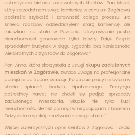
autentyczne historie zadowolonych klientów. Pan Marek,
który sprzedał nam swoją kamienicę w centrum Zagórowa,
podkreśla szybkość i sprawność całego procesu: „Po
śmierci rodziców odziedziczyłem starą kamienicę, ale
mieszkam na stałe w Poznaniu. Utrzymywanie pustej
nieruchomości generowało tylko koszty. Dzięki Skup.io
sprzedałem budynek w ciągu tygodnia, bez konieczności
wielokrotnych przyjazdów do Zagórowa.”
Pani Anna, która skorzystała z usługi
skupu zadłużonych
mieszkań w Zagórowie
, zwraca uwagę na profesjonalne
podejście do trudnej sytuacji: „Po utracie pracy nie byłam w
stanie spłacać kredytu hipotecznego. Tradycyjni
pośrednicy nawet nie chcieli się podjąć sprzedaży
zadłużonego mieszkania. Skup.io nie tylko kupił
nieruchomość, ale też pomógł w negocjacjach z bankiem.
Odzyskałam spokój i możliwość nowego startu.”
Więcej autentycznych opinii klientów z Zagórowa i okolic
można znaleźć na naszej stronie
skup nieruchomości