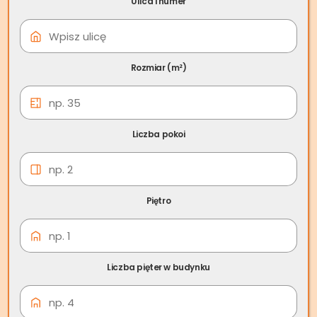
Ulica i numer
07 cze
Skup nieruchomości
Zagórów
Rozmiar (m²)
Liczba pokoi
Piętro
Liczba pięter w budynku