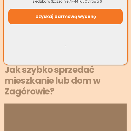
siedzibą w Szczecinie 71-441 ul. Cyfrowa 6
kupca. Otrzymujesz gotówkę od ręki, bez konieczności
organizowania niezliczonych pokazów mieszkania. Co
więcej, nasza oferta obejmuje nieruchomości w każdym
stanie technicznym, nawet te wymagające generalnego
remontu czy obciążone hipoteką.
.
Wycena Mieszkania Online
Jak szybko sprzedać
mieszkanie lub dom w
Zagórowie?