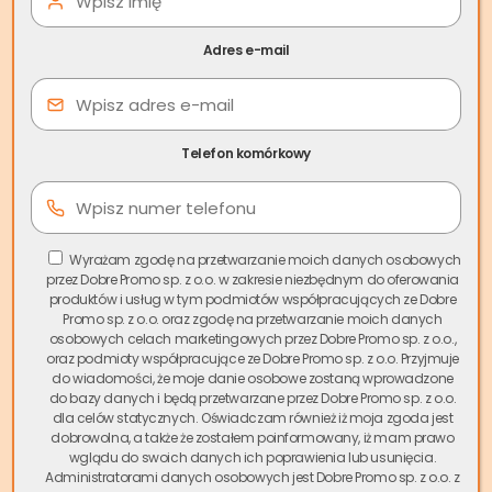
potencjalnych nabywców. W ostatnich latach zauważalny
jest znaczący wzrost zapotrzebowania na
skup
Adres e-mail
nieruchomości w Zagórowie
, co odpowiada na potrzeby
mieszkańców poszukujących szybkiego i
bezproblemowego sposobu sprzedaży swoich mieszkań i
domów.
Telefon komórkowy
Spis treści
Firma Skup.io, lider rynku skupu nieruchomości w Polsce,
Wyrażam zgodę na przetwarzanie moich danych osobowych
przez Dobre Promo sp. z o.o. w zakresie niezbędnym do oferowania
oferuje mieszkańcom Zagórowa możliwość
produktów i usług w tym podmiotów współpracujących ze Dobre
przeprowadzenia kompleksowej transakcji w zaledwie kilka
Promo sp. z o.o. oraz zgodę na przetwarzanie moich danych
dni. Dzięki naszemu doświadczeniu i profesjonalnemu
osobowych celach marketingowych przez Dobre Promo sp. z o.o.,
oraz podmioty współpracujące ze Dobre Promo sp. z o.o. Przyjmuje
podejściu,
szybka sprzedaż mieszkania w Zagórowie
do wiadomości, że moje danie osobowe zostaną wprowadzone
staje się realna i dostępna dla każdego właściciela.
do bazy danych i będą przetwarzane przez Dobre Promo sp. z o.o.
dla celów statycznych. Oświadczam również iż moja zgoda jest
Dlaczego warto wybrać
skup mieszkań Zagórów
zamiast
dobrowolna, a także że zostałem poinformowany, iż mam prawo
wglądu do swoich danych ich poprawienia lub usunięcia.
tradycyjnej sprzedaży? Przede wszystkim oszczędzasz
Administratorami danych osobowych jest Dobre Promo sp. z o.o. z
czas – nie musisz czekać miesiącami na potencjalnego