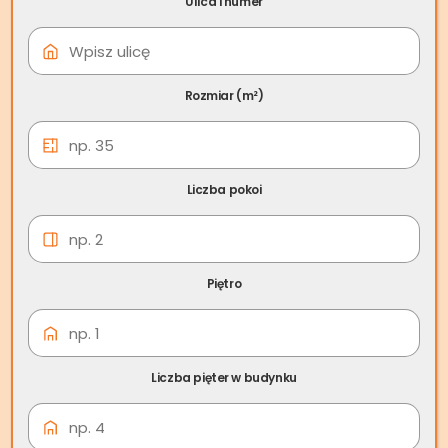
Ulica i numer
08 cze
Skup nieruchomości
Działoszyce
Rozmiar (m²)
Liczba pokoi
Piętro
Liczba pięter w budynku