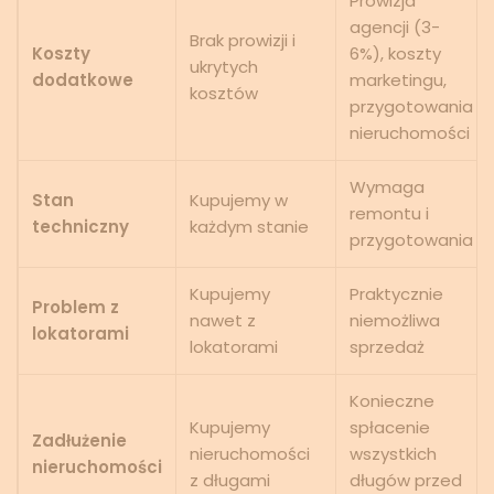
Prowizja
agencji (3-
Brak prowizji i
Koszty
6%), koszty
ukrytych
dodatkowe
marketingu,
kosztów
przygotowania
nieruchomości
Wymaga
Stan
Kupujemy w
remontu i
techniczny
każdym stanie
przygotowania
Kupujemy
Praktycznie
Problem z
nawet z
niemożliwa
lokatorami
lokatorami
sprzedaż
Konieczne
Kupujemy
spłacenie
Zadłużenie
nieruchomości
wszystkich
nieruchomości
z długami
długów przed