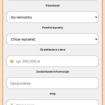
Standard
Powód wyceny
Oczekiwana cena
Skup nieruchomości
Dodatkowe informacje
Działoszyce – Jak sprzedać
szybko mieszkanie za
Imię
gotówkę w Działoszycach?