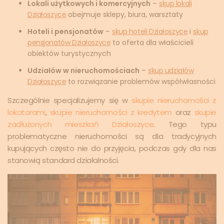
Lokali użytkowych i komercyjnych
–
skup lokali
Działoszyce
obejmuje sklepy, biura, warsztaty
Hoteli i pensjonatów
–
skup hoteli Działoszyce
i
skup
pensjonatów Działoszyce
to oferta dla właścicieli
obiektów turystycznych
Udziałów w nieruchomościach
–
skup udziałów
Działoszyce
to rozwiązanie problemów współwłasności
Szczególnie specjalizujemy się w
skupie nieruchomości z
lokatorami
,
skupie nieruchomości z kredytem
oraz
skupie
zadłużonych mieszkań Działoszyce
. Tego typu
problematyczne nieruchomości są dla tradycyjnych
kupujących często nie do przyjęcia, podczas gdy dla nas
stanowią standard działalności.