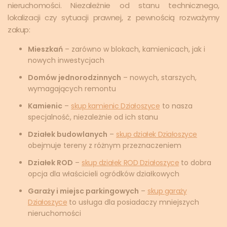
nieruchomości. Niezależnie od stanu technicznego,
lokalizacji czy sytuacji prawnej, z pewnością rozważymy
zakup:
Mieszkań
– zarówno w blokach, kamienicach, jak i
nowych inwestycjach
Domów jednorodzinnych
– nowych, starszych,
wymagających remontu
Kamienic
–
skup kamienic Działoszyce
to nasza
specjalność, niezależnie od ich stanu
Działek budowlanych
–
skup działek Działoszyce
obejmuje tereny z różnym przeznaczeniem
Działek ROD
–
skup działek ROD Działoszyce
to dobra
opcja dla właścicieli ogródków działkowych
Garaży i miejsc parkingowych
–
skup garaży
Działoszyce
to usługa dla posiadaczy mniejszych
nieruchomości