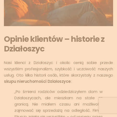
Opinie klientów – historie z
Działoszyc
Nasi klienci z Działoszyc i okolic cenią sobie przede
wszystkim profesjonalizm, szybkość i uczciwość naszych
usług. Oto kilka historii osób, które skorzystały z naszego
skupu nieruchomości Działoszyce
:
„Po śmierci rodziców odziedziczyłem dom w
Działoszycach, ale mieszkam na stałe za
granicą. Nie miałem czasu ani możliwości
zajmować się sprzedażą na odległość. Firma
Skup.io zajęła się wszystkim – od wyceny, przez