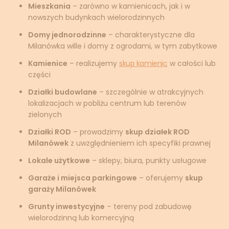
Mieszkania
– zarówno w kamienicach, jak i w
nowszych budynkach wielorodzinnych
Domy jednorodzinne
– charakterystyczne dla
Milanówka wille i domy z ogrodami, w tym zabytkowe
Kamienice
– realizujemy
skup kamienic
w całości lub
części
Działki budowlane
– szczególnie w atrakcyjnych
lokalizacjach w pobliżu centrum lub terenów
zielonych
Działki ROD
– prowadzimy
skup działek ROD
Milanówek
z uwzględnieniem ich specyfiki prawnej
Lokale użytkowe
– sklepy, biura, punkty usługowe
Garaże i miejsca parkingowe
– oferujemy
skup
garaży Milanówek
Grunty inwestycyjne
– tereny pod zabudowę
wielorodzinną lub komercyjną