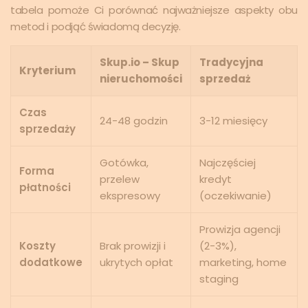
tabela pomoże Ci porównać najważniejsze aspekty obu
metod i podjąć świadomą decyzję.
Skup.io – Skup
Tradycyjna
Kryterium
nieruchomości
sprzedaż
Czas
24-48 godzin
3-12 miesięcy
sprzedaży
Gotówka,
Najczęściej
Forma
przelew
kredyt
płatności
ekspresowy
(oczekiwanie)
Prowizja agencji
Koszty
Brak prowizji i
(2-3%),
dodatkowe
ukrytych opłat
marketing, home
staging