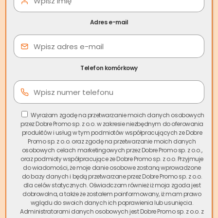
atrakcyjne miejsce do zamieszkania. W ostatnich latach
zaobserwowaliśmy jednak
wzrost zapotrzebowania na
Adres e-mail
usługi skupu nieruchomości w Milanówku
, co jest
odpowiedzią na zmieniającą się sytuację rynkową i
potrzeby mieszkańców.
Telefon komórkowy
Spis treści
Nasza firma
Skup.io
, będąca liderem i pionierem rynku
skupu nieruchomości w Polsce, oferuje mieszkańcom
Wyrażam zgodę na przetwarzanie moich danych osobowych
przez Dobre Promo sp. z o.o. w zakresie niezbędnym do oferowania
Milanówka możliwość
szybkiej sprzedaży mieszkania w
produktów i usług w tym podmiotów współpracujących ze Dobre
Milanówku
bez zbędnych formalności. Działamy w
Promo sp. z o.o. oraz zgodę na przetwarzanie moich danych
prestiżowych lokalizacjach takich jak okolice Parku
osobowych celach marketingowych przez Dobre Promo sp. z o.o.,
oraz podmioty współpracujące ze Dobre Promo sp. z o.o. Przyjmuje
Lasockiego, przy ul. Królewskiej czy w rejonie zabytkowych
do wiadomości, że moje danie osobowe zostaną wprowadzone
willi, gwarantując profesjonalną obsługę i konkurencyjne
do bazy danych i będą przetwarzane przez Dobre Promo sp. z o.o.
ceny.
dla celów statycznych. Oświadczam również iż moja zgoda jest
dobrowolna, a także że zostałem poinformowany, iż mam prawo
wglądu do swoich danych ich poprawienia lub usunięcia.
Co wyróżnia nasz
skup mieszkań Milanówek
? Przede
Administratorami danych osobowych jest Dobre Promo sp. z o.o. z
wszystkim szybkość – transakcję możemy sfinalizować