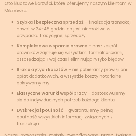
Oto kluczowe korzyści, które oferujemy naszym klientom w
Milanówku:
Szybka i bezpieczna sprzedaż
– finalizacja transakcji
nawet w 24-48 godzin, co jest niemożliwe w
przypadku tradycyjnej sprzedaży
Kompleksowe wsparcie prawne
– nasz zespół
prawników zajmuje się wszystkimi formalnościami,
oszczędzając Twój czas i eliminując ryzyko błędów
Brak ukrytych kosztów
– nie pobieramy prowizji ani
opłat dodatkowych, a wszystkie koszty notarialne
pokrywamy my
Elastyczne warunki współpracy
– dostosowujemy
się do indywidualnych potrzeb każdego klienta
Dyskrecja i poufność
– gwarantujemy pełną
poufność wszystkich informacji związanych z
transakcją
Nasze rozwiązania zostały zweryfikowane przez tysiące