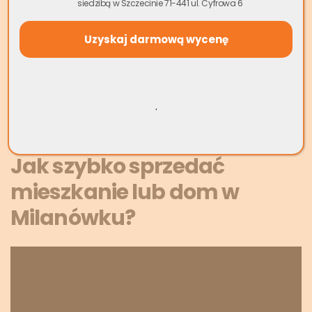
siedzibą w Szczecinie 71-441 ul. Cyfrowa 6
nawet w 24-48 godzin. Oferujemy gotówkę od ręki, bez
pośredników, prowizji czy ukrytych kosztów. Niezależnie od
stanu czy sytuacji prawnej nieruchomości, jesteśmy gotowi
przedstawić uczciwą ofertę i przeprowadzić cały proces w
sposób transparentny i bezpieczny.
.
Wycena Mieszkania Online
Jak szybko sprzedać
mieszkanie lub dom w
Milanówku?