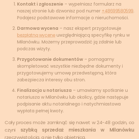
Kontakt i zgłoszenie
– wypełniasz formularz na
naszej stronie lub dzwonisz pod numer
+48699580599
.
Podajesz podstawowe informacje o nieruchomości.
Darmowa wycena
– nasz ekspert przygotowuje
bezpłatną wycenę
uwzględniającą specyfikę rynku w
Milanówku. Możemy przeprowadzić ją zdalnie lub
podczas wizyty.
Przygotowanie dokumentów
– pomagamy
skompletować wszystkie niezbędne dokumenty i
przygotowujemy umowę przedwstępną, która
zabezpiecza interesy obu stron.
Finalizacja u notariusza
– umawiamy spotkanie u
notariusza w Milanówku lub okolicy, gdzie następuje
podpisanie aktu notarialnego i natychmiastowa
wypłata pełnej kwoty.
Cały proces może zamknąć się nawet w 24-48 godzin, co
czyni
szybką sprzedaż mieszkania w Milanówku
rzeczywistością, a nie tylko obietnicą.