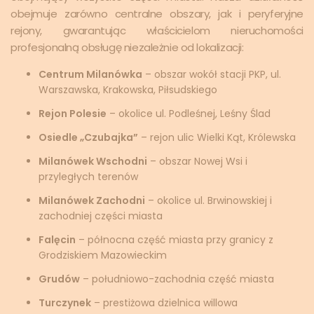
obejmuje zarówno centralne obszary, jak i peryferyjne
rejony, gwarantując właścicielom nieruchomości
profesjonalną obsługę niezależnie od lokalizacji:
Centrum Milanówka
– obszar wokół stacji PKP, ul.
Warszawska, Krakowska, Piłsudskiego
Rejon Polesie
– okolice ul. Podleśnej, Leśny Ślad
Osiedle „Czubajka”
– rejon ulic Wielki Kąt, Królewska
Milanówek Wschodni
– obszar Nowej Wsi i
przyległych terenów
Milanówek Zachodni
– okolice ul. Brwinowskiej i
zachodniej części miasta
Falęcin
– północna część miasta przy granicy z
Grodziskiem Mazowieckim
Grudów
– południowo-zachodnia część miasta
Turczynek
– prestiżowa dzielnica willowa