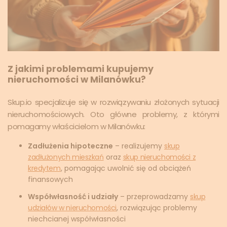
Z jakimi problemami kupujemy
nieruchomości w Milanówku?
Skup.io specjalizuje się w rozwiązywaniu złożonych sytuacji
nieruchomościowych. Oto główne problemy, z którymi
pomagamy właścicielom w Milanówku:
Zadłużenia hipoteczne
– realizujemy
skup
zadłużonych mieszkań
oraz
skup nieruchomości z
kredytem
, pomagając uwolnić się od obciążeń
finansowych
Współwłasność i udziały
– przeprowadzamy
skup
udziałów w nieruchomości
, rozwiązując problemy
niechcianej współwłasności