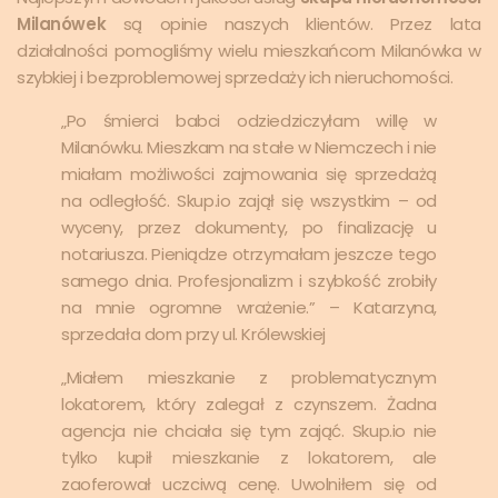
Milanówek
są opinie naszych klientów. Przez lata
działalności pomogliśmy wielu mieszkańcom Milanówka w
szybkiej i bezproblemowej sprzedaży ich nieruchomości.
„Po śmierci babci odziedziczyłam willę w
Milanówku. Mieszkam na stałe w Niemczech i nie
miałam możliwości zajmowania się sprzedażą
na odległość. Skup.io zajął się wszystkim – od
wyceny, przez dokumenty, po finalizację u
notariusza. Pieniądze otrzymałam jeszcze tego
samego dnia. Profesjonalizm i szybkość zrobiły
na mnie ogromne wrażenie.” – Katarzyna,
sprzedała dom przy ul. Królewskiej
„Miałem mieszkanie z problematycznym
lokatorem, który zalegał z czynszem. Żadna
agencja nie chciała się tym zająć. Skup.io nie
tylko kupił mieszkanie z lokatorem, ale
zaoferował uczciwą cenę. Uwolniłem się od