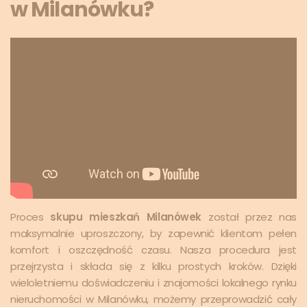
w Milanówku?
Proces
skupu mieszkań Milanówek
został przez nas
maksymalnie uproszczony, by zapewnić klientom pełen
komfort i oszczędność czasu. Nasza procedura jest
przejrzysta i składa się z kilku prostych kroków. Dzięki
wieloletniemu doświadczeniu i znajomości lokalnego rynku
nieruchomości w Milanówku, możemy przeprowadzić cały