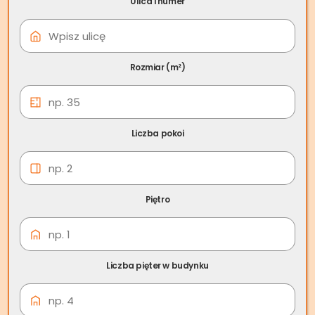
Ulica i numer
08 cze
Skup nieruchomości
Milanówek
Rozmiar (m²)
Liczba pokoi
Piętro
Liczba pięter w budynku