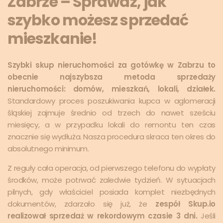
Zabrze – Sprawdź, jak
szybko możesz sprzedać
mieszkanie!
Szybki skup nieruchomości za gotówkę w Zabrzu to
obecnie najszybsza metoda sprzedaży
nieruchomości: domów, mieszkań, lokali, działek.
Standardowy proces poszukiwania kupca w aglomeracji
śląskiej zajmuje średnio od trzech do nawet sześciu
miesięcy, a w przypadku lokali do remontu ten czas
znacznie się wydłuża. Nasza procedura skraca ten okres do
absolutnego minimum.
Z reguły cała operacja, od pierwszego telefonu do wypłaty
środków, może potrwać zaledwie tydzień. W sytuacjach
pilnych, gdy właściciel posiada komplet niezbędnych
dokumentów, zdarzało się już, że
zespół Skup.io
realizował sprzedaż w rekordowym czasie 3 dni.
Jeśli