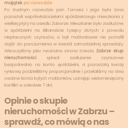
majątek
po rozwodzie
Po trudnym rozwodzie pan Tomasz i jego była żona
pozostali współwłaścicielami spółdzielczego mieszkania z
wielkiej płyty na osiedlu Zaborze. Mieszkanie było zadłużone
w spółdzielni na kilkanaście tysięcy złotych z powodu
niepłaconych czynszów, a byli małżonkowie nie potrafili
dojść do porozumienia w kwestii samodzielnej sprzedaży.
Wkroczyliśmy jako neutralna strona trzecia.
Zabrze skup
nieruchomości
spłacił zadłużenie czynszowe
bezpośrednio na konto spółdzielni, a pozostałą kwotę
rynkową podzieliliśmy proporcjonalnie i przelaliśmy na dwa
osobne konta byłych małżonków, ucinając wielomiesięczny
konflikt w zaledwie 7 dni.
Opinie o skupie
nieruchomości w Zabrzu –
sprawdź, co mówią o nas