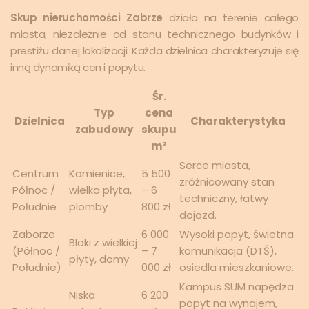
Skup nieruchomości Zabrze
działa na terenie całego
miasta, niezależnie od stanu technicznego budynków i
prestiżu danej lokalizacji. Każda dzielnica charakteryzuje się
inną dynamiką cen i popytu.
Śr.
Typ
cena
Dzielnica
Charakterystyka
zabudowy
skupu
m²
Serce miasta,
Centrum
Kamienice,
5 500
zróżnicowany stan
Północ /
wielka płyta,
– 6
techniczny, łatwy
Południe
plomby
800 zł
dojazd.
Zaborze
6 000
Wysoki popyt, świetna
Bloki z wielkiej
(Północ /
– 7
komunikacja (DTŚ),
płyty, domy
Południe)
000 zł
osiedla mieszkaniowe.
Kampus SUM napędza
Niska
6 200
popyt na wynajem,