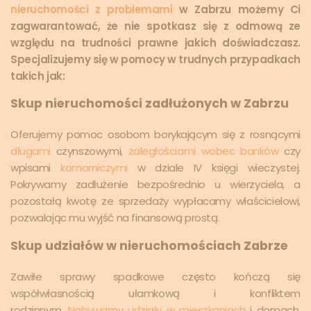
nieruchomości z problemami
w Zabrzu możemy Ci
zagwarantować, że nie spotkasz się z odmową ze
względu na trudności prawne jakich doświadczasz.
Specjalizujemy się w pomocy w trudnych przypadkach
takich jak:
Skup nieruchomości zadłużonych w Zabrzu
Oferujemy pomoc osobom borykającym się z rosnącymi
długami
czynszowymi,
zaległościami wobec banków
czy
wpisami
komorniczymi
w dziale IV księgi wieczystej.
Pokrywamy zadłużenie bezpośrednio u wierzyciela, a
pozostałą kwotę ze sprzedaży wypłacamy właścicielowi,
pozwalając mu wyjść na finansową prostą.
Skup udziałów w nieruchomościach Zabrze
Zawiłe sprawy spadkowe często kończą się
współwłasnością ułamkową i konfliktem
rodzinnym.
Nabywamy udziały w mieszkaniach
i domach,