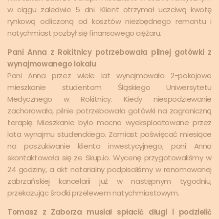
w ciągu zaledwie 5 dni. Klient otrzymał uczciwą kwotę
rynkową odliczoną od kosztów niezbędnego remontu i
natychmiast pozbył się finansowego ciężaru.
Pani Anna z Rokitnicy potrzebowała pilnej gotówki z
wynajmowanego lokalu
Pani Anna przez wiele lat wynajmowała 2-pokojowe
mieszkanie studentom Śląskiego Uniwersytetu
Medycznego w Rokitnicy. Kiedy niespodziewanie
zachorowała, pilnie potrzebowała gotówki na zagraniczną
terapię. Mieszkanie było mocno wyeksploatowane przez
lata wynajmu studenckiego. Zamiast poświęcać miesiące
na poszukiwanie klienta inwestycyjnego, pani Anna
skontaktowała się ze Skup.io. Wycenę przygotowaliśmy w
24 godziny, a akt notarialny podpisaliśmy w renomowanej
zabrzańskiej kancelarii już w następnym tygodniu,
przekazując środki przelewem natychmiastowym.
Tomasz z Zaborza musiał spłacić długi i podzielić