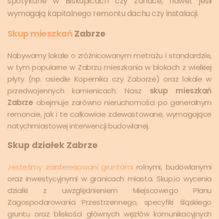
spotykane w Biskupicach czy Zandce, nawet jeśli
wymagają kapitalnego remontu dachu czy instalacji.
Skup mieszkań
Zabrze
Nabywamy lokale o zróżnicowanym metrażu i standardzie,
w tym popularne w Zabrzu mieszkania w blokach z wielkiej
płyty (np. osiedle Kopernika czy Zaborze) oraz lokale w
przedwojennych kamienicach. Nasz
skup mieszkań
Zabrze
obejmuje zarówno nieruchomości po generalnym
remoncie, jak i te całkowicie zdewastowane, wymagające
natychmiastowej interwencji budowlanej.
Skup działek Zabrze
Jesteśmy zainteresowani gruntami
rolnymi, budowlanymi
oraz inwestycyjnymi w granicach miasta. Skup.io wycenia
działki z uwzględnieniem Miejscowego Planu
Zagospodarowania Przestrzennego, specyfiki śląskiego
gruntu oraz bliskości głównych węzłów komunikacyjnych