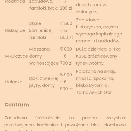
Rokitnica
zabudowa,
– 7
dużo terenów
familoki, bloki
200 zł
zielonych.
Zabudowa
Stare
4 500
historyczna, często
Biskupice
kamienice,
– 5
wymaga kapitalnego
familoki
500 zł
remontu i nakładów.
Mieszana,
5 800
Duża dzielnica, blisko
Mikulczyce
domy
– 6
KSSE, zróżnicowany
wolnostojące
700 zł
rynek wtórny.
Położona na skraju
5 900
Bloki z wielkiej
miasta, spokojna,
Helenka
– 6
płyty, domy
blisko Bytomia i
800 zł
Tarnowskich Gór.
Centrum
Zabudowa śródmieścia to przede wszystkim
przedwojenne kamienice i powojenne bloki plombowe.