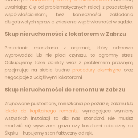
uwalniając Cię od problematycznych relacji z pozostałymi
współwłaścicielami, bez konieczności zakładania
długotrwałych spraw o zniesienie współwłasności w sądzie.
Skup nieruchomości z lokatorem w Zabrzu
Posiadanie mieszkania z najemcą, który odmawia
wyprowadzki lub nie płaci czynszu, to ogromny stres.
Odkupujemy takie obiekty wraz z problemem prawnym,
przejmując na siebie trudne
procedury eksmisyjne
oraz
negocjacje z uciążliwymi lokatorami.
Skup nieruchomości do remontu w Zabrzu
Zrujnowane pustostany, mieszkania po pożarze, zalaniu lub
lokale do kapitalnego remontu
wymagające wymiany
wszystkich instalacji to dla nas standard. Nie musisz
martwić się wywozem gruzu czy kosztami robocizny na
Śląsku – kupujemy stan faktyczny od ręki.