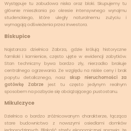
Występuje tu zabudowa niska oraz bloki. Skupujemy tu
głównie mieszkania po okresie intensywnego wynajmu
studenckiego, które uległy naturalnemu zużyciu i
wymagają odświeżenia przez inwestora.
Biskupice
Najstarsza dzielnica Zabrza, gdzie królują historyczne
familoki i kamienice, często ujęte w ewidencji zabytków.
Stan techniczny bywa bardzo zły, nierzadko brakuje
centralnego ogrzewania. Ze względu na niskie ceny i brak
popytu detalicznego, nasz
skup nieruchomości za
gotówkę Zabrze
jest tu często jedynym realnym
sposobem na pozbycie się obciążającego pustostanu.
Mikulczyce
Dzielnica o bardzo zróżnicowanym charakterze, łącząca
stare budownictwo z nowszymi osiedlami domków
jednorodzinnych. Bliskość strefy ekonomicznej sprawia, że