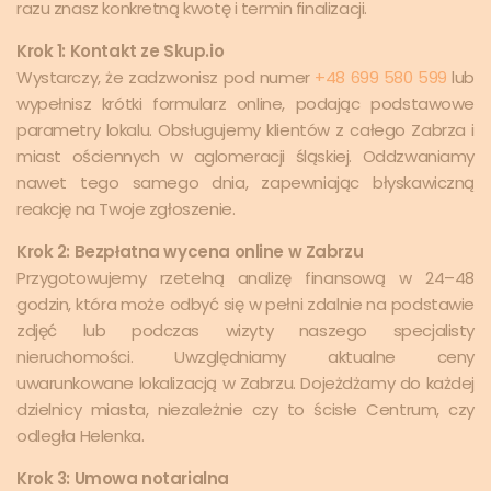
razu znasz konkretną kwotę i termin finalizacji.
Krok 1: Kontakt ze Skup.io
Wystarczy, że zadzwonisz pod numer
+48 699 580 599
lub
wypełnisz krótki formularz online, podając podstawowe
parametry lokalu. Obsługujemy klientów z całego Zabrza i
miast ościennych w aglomeracji śląskiej. Oddzwaniamy
nawet tego samego dnia, zapewniając błyskawiczną
reakcję na Twoje zgłoszenie.
Krok 2: Bezpłatna wycena online w Zabrzu
Przygotowujemy rzetelną analizę finansową w 24–48
godzin, która może odbyć się w pełni zdalnie na podstawie
zdjęć lub podczas wizyty naszego specjalisty
nieruchomości. Uwzględniamy aktualne ceny
uwarunkowane lokalizacją w Zabrzu. Dojeżdżamy do każdej
dzielnicy miasta, niezależnie czy to ścisłe Centrum, czy
odległa Helenka.
Krok 3: Umowa notarialna