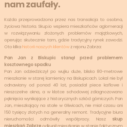
nam zaufały.
Każda przeprowadzona przez nas transakcja to osobna,
życiowa historia. Skup.io wspiera mieszkańców aglomeracji
w rozwiązywaniu złożonych problemów majątkowych,
operując skutecznie tam, gdzie tradycyjny rynek zawodzi.
Oto kilka
historii naszych klientów
z rejonu Zabrza:
Pan Jan z Biskupic stanął przed problemem
kosztownego spadku
Pan Jan odziedziczył po wujku duże, blisko 80-metrowe
mieszkanie w starej kamienicy na Biskupicach. Lokal nie był
odnawiany od ponad 40 lat, posiadał piece kaflowe i
nieszczelne okna, a w klatce schodowej zdiagnozowano
pęknięcia wynikające z historycznych szkód górniczych. Pan
Jan, mieszkający na stałe w Gliwicach, nie miał czasu ani
150 tysięcy złotych na generalny remont. Tradycyjne biura
nieruchomości odmówiły współpracy. Nasz
skup
mieszkań Zabrze
odkupił mieszkanie w stanie faktycznym