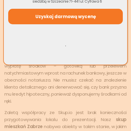
– na czym polega sprzedaż?
siedzibą w Szczecinie 71-441 ul. Cyfrowa 6
Jak działa skup nieruchomości w Zabrzu? Z
perspektywy właściciela. model, jaki proponuje skup
nieruchomości Zabrze, opiera się na maksymalnym
uproszczeniu całej procedury
. Skup.io realizuje transakcje
.
jako bezpośredni nabywca, co oznacza sprzedaż bez
pośredników i bez jakiejkolwiek prowizji. Dzięki własnemu
zapleczu kapitałowemu zapewniamy natychmiastową
wypłatę środków – gotówką lub przelewem
natychmiastowym wprost na rachunek bankowy, jeszcze w
obecności notariusza. Nie musisz czekać na znalezienie
klienta detalicznego ani denerwować się, czy bank przyzna
mu kredyt hipoteczny, ponieważ dysponujemy środkami od
ręki.
Zaletą współpracy ze Skup.io jest brak konieczności
przygotowywania lokalu do prezentacji. Nasz
skup
mieszkań Zabrze
nabywa obiekty w takim stanie, w jakim