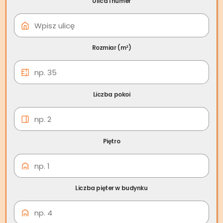
Ulica i numer
26 lut
Skup nieruchomości
Zabrze
Rozmiar (m²)
Skup nieruchomości Zabrze
— za gotówkę, szybko i
Liczba pokoi
bezpiecznie
Zastanawiasz się, jak sprawnie i bez stresu
sfinalizować sprzedaż mieszkania w Zabrzu? Gdy
Piętro
zależy Ci na czasie i chcesz uniknąć sytuacji, w której
nieruchomość sprzeda się dopiero za 3-4 miesiące –
sprawdź skup nieruchomości Zabrze. Firmę, która
odkupuje nieruchomości bez pośredników, za
Liczba pięter w budynku
gotówkę, nawet w niecały tydzień!
Szybka i korzystna sprzedaż jest możliwa bez