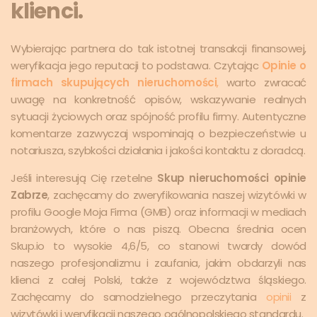
klienci.
Wybierając partnera do tak istotnej transakcji finansowej,
weryfikacja jego reputacji to podstawa. Czytając
Opinie o
firmach skupujących nieruchomości
,
warto zwracać
uwagę na konkretność opisów, wskazywanie realnych
sytuacji życiowych oraz spójność profilu firmy. Autentyczne
komentarze zazwyczaj wspominają o bezpieczeństwie u
notariusza, szybkości działania i jakości kontaktu z doradcą.
Jeśli interesują Cię rzetelne
Skup nieruchomości opinie
Zabrze
, zachęcamy do zweryfikowania naszej wizytówki w
profilu Google Moja Firma (GMB) oraz informacji w mediach
branżowych, które o nas piszą. Obecna średnia ocen
Skup.io to wysokie 4,6/5, co stanowi twardy dowód
naszego profesjonalizmu i zaufania, jakim obdarzyli nas
klienci z całej Polski, także z województwa śląskiego.
Zachęcamy do samodzielnego przeczytania
opinii
z
wizytówki i weryfikacji naszego ogólnopolskiego standardu.