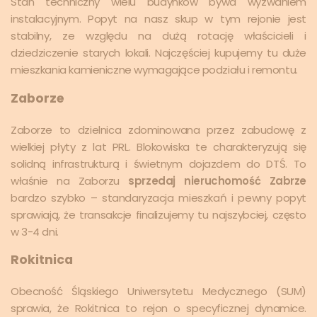
Stan techniczny wielu budynków bywa wyzwaniem
instalacyjnym. Popyt na nasz skup w tym rejonie jest
stabilny, ze względu na dużą rotację właścicieli i
dziedziczenie starych lokali. Najczęściej kupujemy tu duże
mieszkania kamieniczne wymagające podziału i remontu.
Zaborze
Zaborze to dzielnica zdominowana przez zabudowę z
wielkiej płyty z lat PRL. Blokowiska te charakteryzują się
solidną infrastrukturą i świetnym dojazdem do DTŚ. To
właśnie na Zaborzu
sprzedaj nieruchomość Zabrze
bardzo szybko – standaryzacja mieszkań i pewny popyt
sprawiają, że transakcje finalizujemy tu najszybciej, często
w 3-4 dni.
Rokitnica
Obecność Śląskiego Uniwersytetu Medycznego (SUM)
sprawia, że Rokitnica to rejon o specyficznej dynamice.