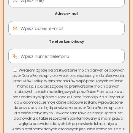
nieruchomości Zabrze
, zyskujesz pełne bezpieczeństwo,
całkowity brak pośredników, minimum uciążliwych
Adres e-mail
formalności oraz pewność, że natychmiastowa wypłata
środków nastąpi bezpośrednio po podpisaniu aktu
notarialnego.
Telefon komórkowy
Wyrażam zgodę na przetwarzanie moich danych osobowych
przez Dobre Promo sp. z o.o. w zakresie niezbędnym do oferowania
produktów i usług w tym podmiotów współpracujących ze Dobre
Promo sp. z o.o. oraz zgodę na przetwarzanie moich danych
osobowych celach marketingowych przez Dobre Promo sp. z o.o.,
oraz podmioty współpracujące ze Dobre Promo sp. z o.o. Przyjmuje
do wiadomości, że moje danie osobowe zostaną wprowadzone
do bazy danych i będą przetwarzane przez Dobre Promo sp. z o.o.
dla celów statycznych. Oświadczam również iż moja zgoda jest
dobrowolna, a także że zostałem poinformowany, iż mam prawo
Skup nieruchomości Zabrze
wglądu do swoich danych ich poprawienia lub usunięcia.
Administratorami danych osobowych jest Dobre Promo sp. z o.o. z