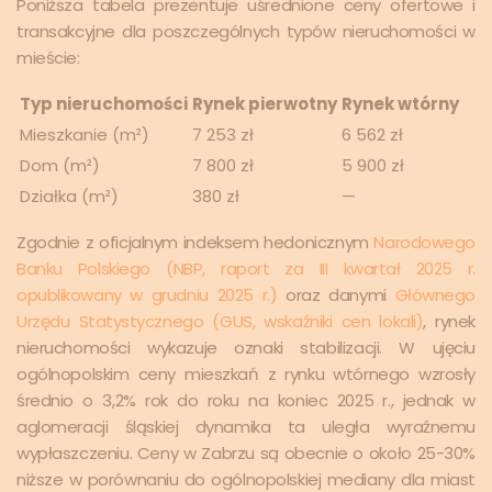
Poniższa tabela prezentuje uśrednione ceny ofertowe i
transakcyjne dla poszczególnych typów nieruchomości w
mieście:
Typ nieruchomości
Rynek pierwotny
Rynek wtórny
Mieszkanie (m²)
7 253 zł
6 562 zł
Dom (m²)
7 800 zł
5 900 zł
Działka (m²)
380 zł
—
Zgodnie z oficjalnym indeksem hedonicznym
Narodowego
Banku Polskiego (NBP, raport za III kwartał 2025 r.
opublikowany w grudniu 2025 r.)
oraz danymi
Głównego
Urzędu Statystycznego (GUS, wskaźniki cen lokali)
, rynek
nieruchomości wykazuje oznaki stabilizacji. W ujęciu
ogólnopolskim ceny mieszkań z rynku wtórnego wzrosły
średnio o 3,2% rok do roku na koniec 2025 r., jednak w
aglomeracji śląskiej dynamika ta uległa wyraźnemu
wypłaszczeniu. Ceny w Zabrzu są obecnie o około 25-30%
niższe w porównaniu do ogólnopolskiej mediany dla miast