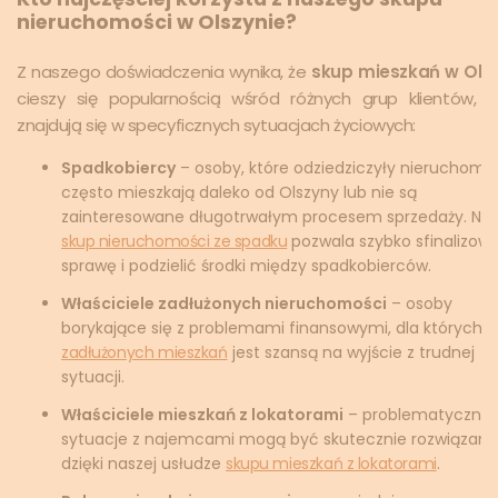
nieruchomości w Olszynie?
Z naszego doświadczenia wynika, że
skup mieszkań w Olsz
cieszy się popularnością wśród różnych grup klientów, k
znajdują się w specyficznych sytuacjach życiowych:
Spadkobiercy
– osoby, które odziedziczyły nieruchomo
często mieszkają daleko od Olszyny lub nie są
zainteresowane długotrwałym procesem sprzedaży. Na
skup nieruchomości ze spadku
pozwala szybko sfinalizow
sprawę i podzielić środki między spadkobierców.
Właściciele zadłużonych nieruchomości
– osoby
borykające się z problemami finansowymi, dla których
s
zadłużonych mieszkań
jest szansą na wyjście z trudnej
sytuacji.
Właściciele mieszkań z lokatorami
– problematyczne
sytuacje z najemcami mogą być skutecznie rozwiązane
dzięki naszej usłudze
skupu mieszkań z lokatorami
.