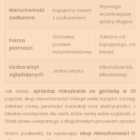
Wymaga
Nieruchomość
Kupujemy nawet
wcześniejszej
zadłużona
z zadłużeniem
spłaty długów
Gotówka,
Zależna od
Forma
przelew
kupującego, częs
płatności
natychmiastowy
kredyt
Liczba wizyt
Kilkanaście lub
Jedna wizyta
oglądających
kilkadziesiąt
Jak widać,
sprzedaż mieszkania za gotówkę w Olsz
poprzez skup nieruchomości oferuje wiele korzyści, szczegól
zakresie czasu, pewności transakcji oraz elastyczności. Je
idealne rozwiązanie dla osób, które cenią sobie szybkość, w
i brak stresu związanego z długotrwałym procesem sprzedaż
Warto podkreślić, że wybierając
skup nieruchomości Ols