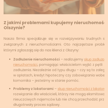
Z jakimi problemami kupujemy nieruchomości
Olszynie?
Nasza firma specjalizuje się w rozwiązywaniu trudnych syt
związanych z nieruchomościami. Oto najczęstsze proble
którymi zgłaszają się do nas klienci z Olszyny:
Zadłużenie nieruchomości
– realizujemy
skup zadłużon
nieruchomości
, pomagając właścicielom wyjść z pętli
zadłużenia. Niezależnie od typu długu – czy są to zaległo
w opłatach, kredyt hipoteczny czy zobowiązania wobec
komornika – jesteśmy w stanie pomóc.
Problemy z lokatorami
–
skup nieruchomości z lokatore
rozwiązanie dla właścicieli, którzy nie mogą eksmitować
nieuczciwych najemców lub nie chcą przechodzić przez
długotrwały proces sądowy.