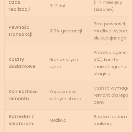
Czas
5-7 miesięcy
3-7 dni
realizacji
(średnio)
Brak pewności,
Pewność
100% gwarancji
możliwe wycofan
transakcji
się kupującego
Prowizja agencji 
Koszty
Brak ukrytych
3%), koszty
dodatkowe
opłat
marketingu, hom
staging
Często wymaga
Konieczność
Kupujemy w
remont dla lepsz
remontu
każdym stanie
ceny
Sprzedaż z
Bardzo trudna do
Możliwa
lokatorami
realizacji