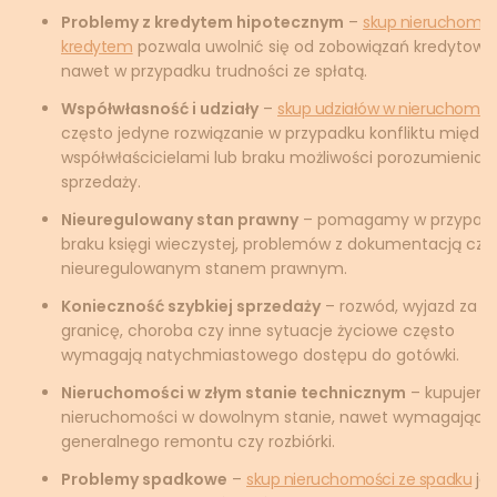
Problemy z kredytem hipotecznym
–
skup nieruchomoś
kredytem
pozwala uwolnić się od zobowiązań kredytowy
nawet w przypadku trudności ze spłatą.
Współwłasność i udziały
–
skup udziałów w nieruchomoś
często jedyne rozwiązanie w przypadku konfliktu między
współwłaścicielami lub braku możliwości porozumienia 
sprzedaży.
Nieuregulowany stan prawny
– pomagamy w przypad
braku księgi wieczystej, problemów z dokumentacją czy
nieuregulowanym stanem prawnym.
Konieczność szybkiej sprzedaży
– rozwód, wyjazd za
granicę, choroba czy inne sytuacje życiowe często
wymagają natychmiastowego dostępu do gotówki.
Nieruchomości w złym stanie technicznym
– kupujem
nieruchomości w dowolnym stanie, nawet wymagające
generalnego remontu czy rozbiórki.
Problemy spadkowe
–
skup nieruchomości ze spadku
jes