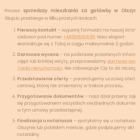
Proces
sprzedaży mieszkania za gotówkę w Olszyni
Skup.io przebiega w kilku prostych krokach:
Pierwszy kontakt
– wypełnij formularz na naszej stronie
zadzwoń pod numer
+48699580599
. Nasz ekspert
skontaktuje się z Tobą w ciągu maksymalnie 2 godzin.
Darmowa wycena
– na podstawie przesłanych informac
zdjęć lub krótkiej wizyty, przeprowadzimy
darmową wyce
Twojej nieruchomości
. Nie zobowiązuje Cię to do niczego.
Przedstawienie oferty
– prezentujemy uczciwą ofertę
cenową, której nie zmieniamy w trakcie procesu.
Przygotowanie dokumentów
– nasz dział prawny zajm
się przygotowaniem wszystkich niezbędnych dokument
w tym umowy przedwstępnej.
Finalizacja u notariusza
– spotykamy się u notariusza 
Olszynie lub pobliskim mieście, gdzie podpisujemy akt
notarialny.