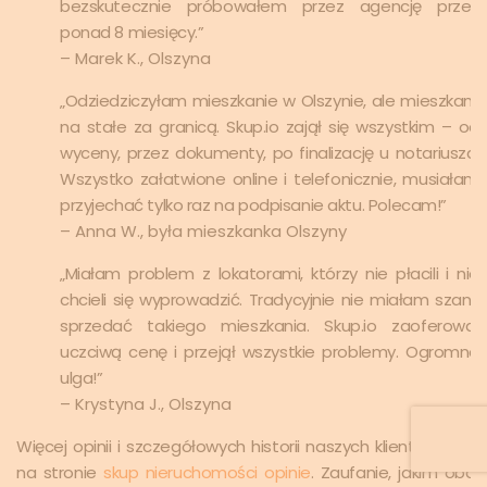
bezskutecznie próbowałem przez agencję przez
ponad 8 miesięcy.”
– Marek K., Olszyna
„Odziedziczyłam mieszkanie w Olszynie, ale mieszkam
na stałe za granicą. Skup.io zajął się wszystkim – od
wyceny, przez dokumenty, po finalizację u notariusza.
Wszystko załatwione online i telefonicznie, musiałam
przyjechać tylko raz na podpisanie aktu. Polecam!”
– Anna W., była mieszkanka Olszyny
„Miałam problem z lokatorami, którzy nie płacili i nie
chcieli się wyprowadzić. Tradycyjnie nie miałam szans
sprzedać takiego mieszkania. Skup.io zaoferował
uczciwą cenę i przejął wszystkie problemy. Ogromna
ulga!”
– Krystyna J., Olszyna
Więcej opinii i szczegółowych historii naszych klientów znajd
na stronie
skup nieruchomości opinie
. Zaufanie, jakim obda