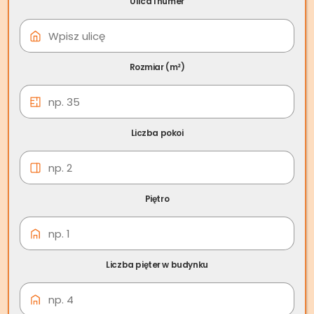
Ulica i numer
09 cze
Skup nieruchomości
Olszyna
Rozmiar (m²)
Liczba pokoi
Piętro
Liczba pięter w budynku