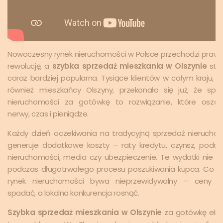
Nowoczesny rynek nieruchomości w Polsce przechodzi praw
rewolucję, a
szybka sprzedaż mieszkania w Olszynie
staj
coraz bardziej popularna. Tysiące klientów w całym kraju, 
również mieszkańcy Olszyny, przekonało się już, że spr
nieruchomości za gotówkę to rozwiązanie, które oszcz
nerwy, czas i pieniądze.
Każdy dzień oczekiwania na tradycyjną sprzedaż nierucho
generuje dodatkowe koszty – raty kredytu, czynsz, podat
nieruchomości, media czy ubezpieczenie. Te wydatki nie zn
podczas długotrwałego procesu poszukiwania kupca. Co wi
rynek nieruchomości bywa nieprzewidywalny – ceny 
spadać, a lokalna konkurencja rosnąć.
Szybka sprzedaż mieszkania w Olszynie
za gotówkę elim