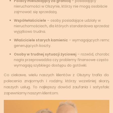
Polacy mieszkający za granicą
– posiadający
nieruchomości w Olszynie, którzy nie mogą osobiście
zajmować się sprzedażą.
Współwłaściciele
– osoby posiadające udziały w
nieruchomościach, dla których standardowa sprzedaż 
wyjątkowo trudna.
Właściciele starych kamienic
– wymagających remont
generujących koszty.
Osoby w trudnej sytuacji życiowej
– rozwód, choroba,
nagła przeprowadzka czy problemy finansowe często
wymagają szybkiego dostępu do gotówki.
Co ciekawe, wielu naszych klientów z Olszyny trafia do 
polecenia znajomych i rodziny, którzy wcześniej skorzyst
naszych usług. To najlepszy dowód zaufania i satysfakcji,
zapewniamy naszym klientom.