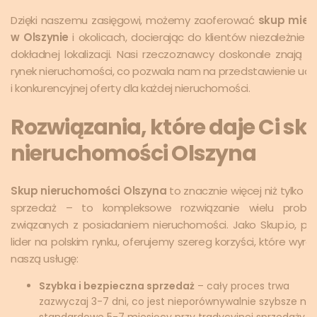
Dzięki naszemu zasięgowi, możemy zaoferować
skup mies
w Olszynie
i okolicach, docierając do klientów niezależnie o
dokładnej lokalizacji. Nasi rzeczoznawcy doskonale znają lo
rynek nieruchomości, co pozwala nam na przedstawienie ucz
i konkurencyjnej oferty dla każdej nieruchomości.
Rozwiązania, które daje Ci sk
nieruchomości Olszyna
Skup nieruchomości Olszyna
to znacznie więcej niż tylko s
sprzedaż – to kompleksowe rozwiązanie wielu probl
związanych z posiadaniem nieruchomości. Jako Skup.io, pion
lider na polskim rynku, oferujemy szereg korzyści, które wyróż
naszą usługę:
Szybka i bezpieczna sprzedaż
– cały proces trwa
zazwyczaj 3-7 dni, co jest nieporównywalnie szybsze niż
standardowe 5-7 miesięcy przy tradycyjnej sprzedaży.