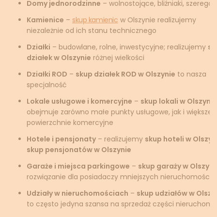
Domy jednorodzinne
– wolnostojące, bliźniaki, szerego
Kamienice
–
skup kamienic
w Olszynie realizujemy
niezależnie od ich stanu technicznego
Działki
– budowlane, rolne, inwestycyjne; realizujemy
sk
działek w Olszynie
różnej wielkości
Działki ROD
–
skup działek ROD w Olszynie
to nasza
specjalność
Lokale usługowe i komercyjne
–
skup lokali w Olszynie
obejmuje zarówno małe punkty usługowe, jak i większe
powierzchnie komercyjne
Hotele i pensjonaty
– realizujemy
skup hoteli w Olszyn
skup pensjonatów w Olszynie
Garaże i miejsca parkingowe
–
skup garaży w Olszyni
rozwiązanie dla posiadaczy mniejszych nieruchomości
Udziały w nieruchomościach
–
skup udziałów w Olszy
to często jedyna szansa na sprzedaż części nieruchomo