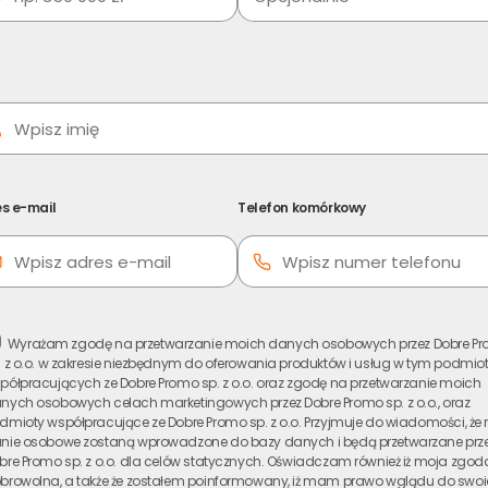
ęki bez prowizji
przedam mieszkanie Radomsko”
lub
„sprzedaż
podobnie zależy Ci na czasie i uniknięciu zbędnych
dek przemysłowy, rynek wtórny bywa tu trudny –
ami czekać na decyzję kredytową w 2026 roku, jest
s e-mail
Telefon komórkowy
 to nowoczesna odpowiedź na tradycyjne,
walamy Ci zamienić lokal na realne pieniądze w
świeżania ścian, sprzątania piwnic czy
zentacji dla „oglądaczy”. Jak to możliwe? Tak
aży nieruchomości:
Wyrażam zgodę na przetwarzanie moich danych osobowych przez Dobre P
. z o.o. w zakresie niezbędnym do oferowania produktów i usług w tym podmio
półpracujących ze Dobre Promo sp. z o.o. oraz zgodę na przetwarzanie moich
nych osobowych celach marketingowych przez Dobre Promo sp. z o.o., oraz
dmioty współpracujące ze Dobre Promo sp. z o.o. Przyjmuje do wiadomości, że
nie osobowe zostaną wprowadzone do bazy danych i będą przetwarzane prz
bre Promo sp. z o.o. dla celów statycznych. Oświadczam również iż moja zgoda
którą otrzymasz telefonicznie lub mailowo jeszcze dziś.
browolna, a także że zostałem poinformowany, iż mam prawo wglądu do swo