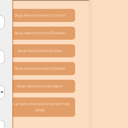
Skup nieruchomości Czchów
Skup nieruchomości Świdwin
Skup nieruchomości Żary
Skup nieruchomości Opatów
Skup nieruchomości Lipno
Skup nieruchomości Dobrzyń nad
Wisłą