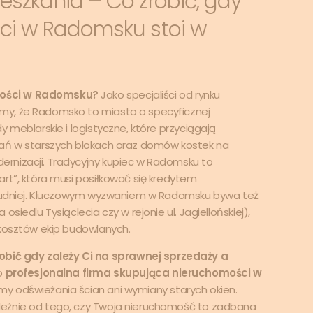
szkania – Co zrobić, gdy
ci w Radomsku stoi w
mości w Radomsku?
Jako specjaliści od rynku
my, że Radomsko to miasto o specyficznej
 meblarskie i logistyczne, które przyciągają
kań w starszych blokach oraz domów kostek na
rnizacji. Tradycyjny kupiec w Radomsku to
rt”, która musi posiłkować się kredytem
 trudniej. Kluczowym wyzwaniem w Radomsku bywa też
siedlu Tysiąclecia czy w rejonie ul. Jagiellońskiej),
 kosztów ekip budowlanych.
ić gdy zależy Ci na sprawnej sprzedaży a
ko
profesjonalna firma skupująca nieruchomości w
my odświeżania ścian ani wymiany starych okien.
leżnie od tego, czy Twoja nieruchomość to zadbana