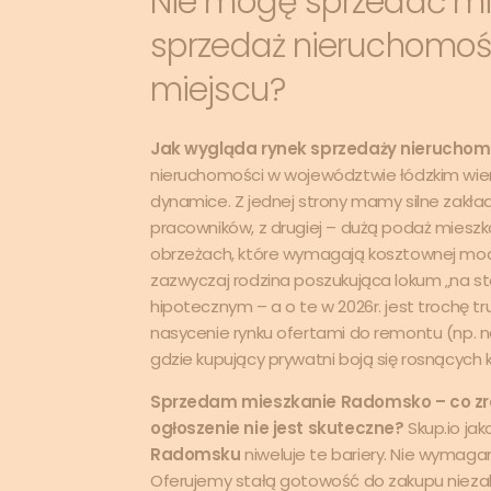
Nie mogę sprzedać mie
sprzedaż nieruchomoś
miejscu?
Jak wygląda rynek sprzedaży nierucho
nieruchomości w województwie łódzkim wie
dynamice. Z jednej strony mamy silne zakłady
pracowników, z drugiej – dużą podaż miesz
obrzeżach, które wymagają kosztownej mode
zazwyczaj rodzina poszukująca lokum „na sta
hipotecznym – a o te w 2026r. jest trochę
nasycenie rynku ofertami do remontu (np. na o
gdzie kupujący prywatni boją się rosnących
Sprzedam mieszkanie Radomsko – co zrob
ogłoszenie nie jest skuteczne?
Skup.io ja
Radomsku
niweluje te bariery. Nie wymaga
Oferujemy stałą gotowość do zakupu nieza