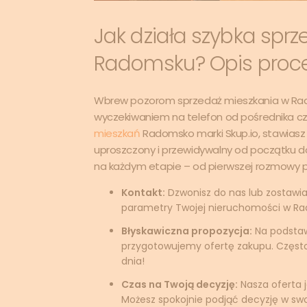
Jak działa szybka spr
Radomsku? Opis proce
Wbrew pozorom sprzedaż mieszkania w Rado
wyczekiwaniem na telefon od pośrednika czy
mieszkań
Radomsko marki Skup.io, stawiasz 
uproszczony i przewidywalny od początku do
na każdym etapie – od pierwszej rozmowy p
Kontakt:
Dzwonisz do nas lub zostawia
parametry Twojej nieruchomości w R
Błyskawiczna propozycja:
Na podstaw
przygotowujemy ofertę zakupu. Częst
dnia!
Czas na Twoją decyzję:
Nasza oferta j
Możesz spokojnie podjąć decyzję w swoi