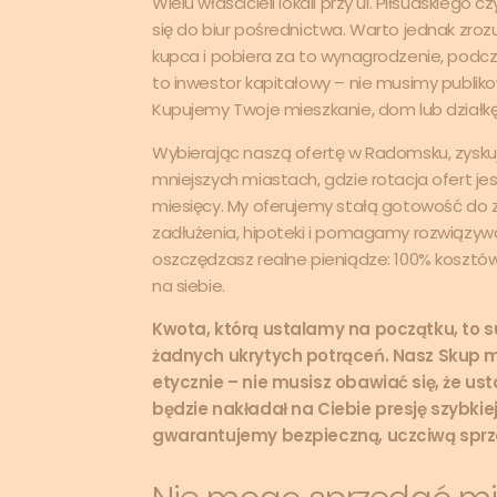
Wielu właścicieli lokali przy ul. Piłsudskieg
się do biur pośrednictwa. Warto jednak zroz
kupca i pobiera za to wynagrodzenie, pod
to inwestor kapitałowy – nie musimy publik
Kupujemy Twoje mieszkanie, dom lub działkę 
Wybierając naszą ofertę w Radomsku, zysk
mniejszych miastach, gdzie rotacja ofert jest
miesięcy. My oferujemy stałą gotowość do 
zadłużenia, hipoteki i pomagamy rozwiązywa
oszczędzasz realne pieniądze: 100% kosztó
na siebie.
Kwota, którą ustalamy na początku, to su
żadnych ukrytych potrąceń. Nasz Skup m
etycznie – nie musisz obawiać się, że us
będzie nakładał na Ciebie presję szybkiej
gwarantujemy bezpieczną, uczciwą sprz