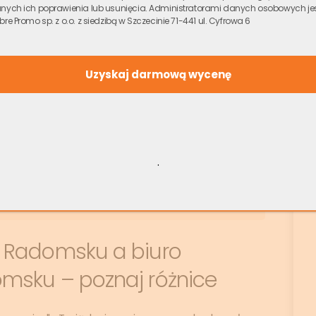
dnio
– bez udziału pośredników i banków.
nych ich poprawienia lub usunięcia. Administratorami danych osobowych je
bre Promo sp. z o.o. z siedzibą w Szczecinie 71-441 ul. Cyfrowa 6
acisz prowizji ani taksy notarialnej.
w Radomsku nadzoruje dział prawny (współpraca z
ezpieczeństwo.
my za Twoją nieruchomość w Radomsku
.
Pokaż numer
lub wypełnij
bezpłatny formularz
zująca!
 Radomsku a biuro
msku – poznaj różnice