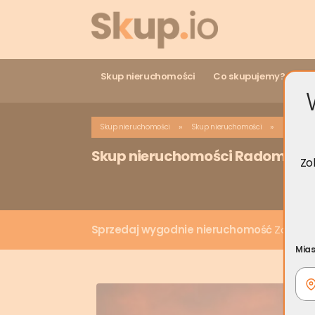
Skup nieruchomości
Co skupujemy?
Ro
»
»
Skup nieruchomości
Skup nieruchomości
Skup nie
Skup nieruchomości Radomsko
Zo
Sprzedaj wygodnie nieruchomość
Zadzwoń 
Mias