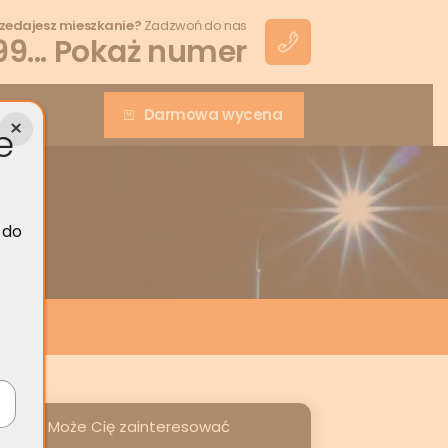
zedajesz mieszkanie?
Zadzwoń do nas
99... Pokaż numer
akt
Darmowa wycena
e
 do
Może Cię zainteresować