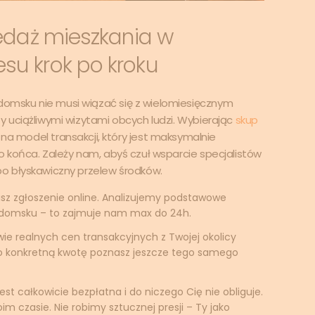
zedaż mieszkania w
su krok po kroku
msku nie musi wiązać się z wielomiesięcznym
 uciążliwymi wizytami obcych ludzi. Wybierając
skup
na model transakcji, który jest maksymalnie
 końca. Zależy nam, abyś czuł wsparcie specjalistów
o błyskawiczny przelew środków.
sz zgłoszenie online. Analizujemy podstawowe
adomsku – to zajmuje nam max do 24h.
ie realnych cen transakcyjnych z Twojej okolicy
o konkretną kwotę poznasz jeszcze tego samego
est całkowicie bezpłatna i do niczego Cię nie obliguje.
m czasie. Nie robimy sztucznej presji – Ty jako