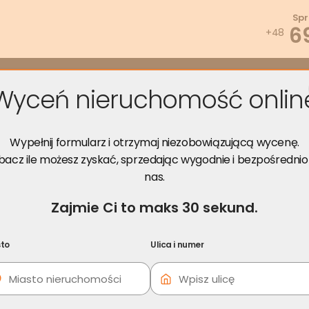
Spr
6
+48
zwiąż problem
Wyceń za darmo
Opinie
Poradnik
Kont
Wyceń nieruchomość onlin
ruchomości Radomsko
Wypełnij formularz i otrzymaj niezobowiązującą wycenę.
bacz ile możesz zyskać, sprzedając wygodnie i bezpośrednio
nas.
Zajmie Ci to maks 30 sekund.
i skorzystaj z darmowej konsultacji!
to
Ulica i numer