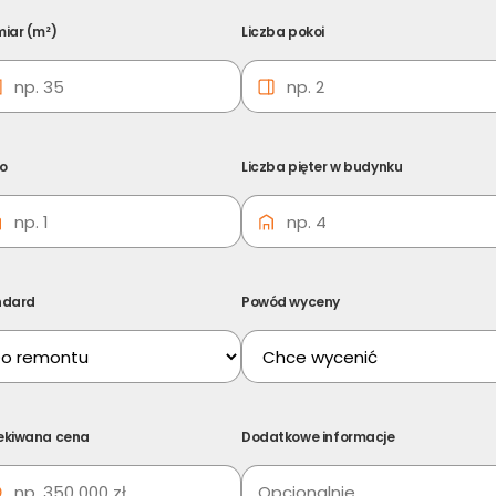
iar (m²)
Liczba pokoi
ro
Liczba pięter w budynku
ndard
Powód wyceny
mości Radomsko
ekiwana cena
Dodatkowe informacje
adomsko – Bezpieczna