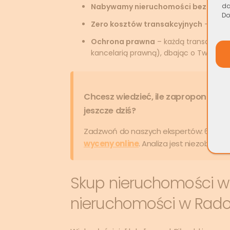
Nabywamy nieruchomości bezpośre
da
Do
Zero kosztów transakcyjnych
– nie pł
Ochrona prawna
– każdą transakcję 
kancelarią prawną), dbając o Twoje b
Chcesz wiedzieć, ile zaproponuje
jeszcze dziś?
Zadzwoń do naszych ekspertów:
699... 
wyceny online
. Analiza jest niezobowią
Skup nieruchomości w
nieruchomości w Rado