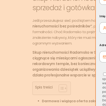
sprzedaż i gotówka od r
Imię
Jeśli przeszukujesz sieć pod kątem haseł
„s
nieruchomości bez pośredników”
, prawdo
formalności. Choć Radomsko to prężny ośro
znalezienie nabywcy, który nie musi miesiąc
ogromnym wyzwaniem.
Adre
Skup nieruchomości Radomsko w Skup.io
ciągnące się miesiącami ogłoszenia. Poz
rekordowym tempie, bez konieczności od
organizowania dziesiątek uciążliwych pre
działa profesjonalne wsparcie w sprzed
sp
ws
Spis treści
da
po
da
Do
Darmowa i wiążąca oferta zakupu
, 
do