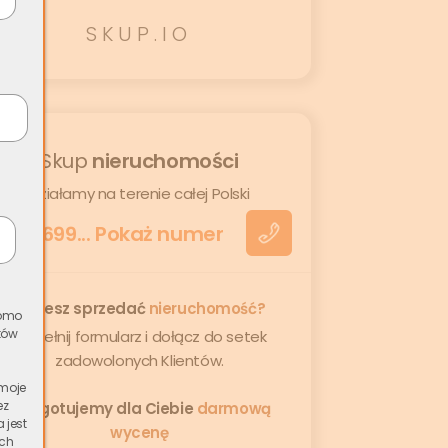
SKUP.IO
Skup
nieruchomości
działamy na terenie całej Polski
+48
699... Pokaż numer
Chcesz sprzedać
nieruchomość?
romo
tów
Wypełnij formularz i dołącz do setek
zadowolonych Klientów.
 moje
ez
Przygotujemy dla Ciebie
darmową
 jest
wycenę
ich