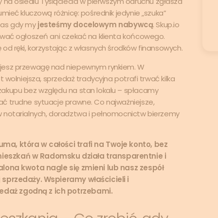
o czy na osiedlu Tysiąclecia w pierwszym odruchu zgłasza
umieć kluczową różnicę: pośrednik jedynie „szuka”
czas gdy my
jesteśmy docelowym nabywcą
. Skup.io
ować ogłoszeń ani czekać na klienta końcowego.
od ręki, korzystając z własnych środków finansowych.
ujesz przewagę nad niepewnym rynkiem. W
 wolniejsza, sprzedaż tradycyjna potrafi trwać kilka
zakupu bez względu na stan lokalu – spłacamy
ć trudne sytuacje prawne. Co najważniejsze,
w notarialnych, doradztwa i pełnomocnictw bierzemy
ma, która w całości trafi na Twoje konto, bez
ieszkań w Radomsku działa transparentnie i
talona kwota nagle się zmieni lub nasz zespół
 sprzedaży. Wspieramy właścicieli i
edaż zgodną z ich potrzebami.