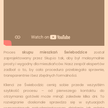
Proces
skupu mieszkań Świebodzice
został
zaprojektowany przez Skup.io tak, aby był maksymalnie
prosty i wygodny dla mieszkańców. Nasz zespół ekspertów
zadbał o to, by cała procedura przebiegała sprawnie,
transparentnie i bez zbędnych formalności.
Klienci ze Świebodzic cenią sobie przede wszystkim
szybkość procesu – od pierwszego kontaktu do
otrzymania gotówki może minąć zaledwie kilka dni. To
rozwiązanie doskonale sprawdza się w sytuacjach
wymagających natychmiastowego działania, jak spłata