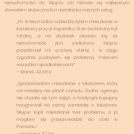
nieruchomości do Skup.io. Ich historie są najlepszym
dowodem skuteczności i rzetelności naszych usług.
„Po śmierci babci odziedziczyłem mieszkanie w
kamienicy przy ul. Kopernika. Stan techniczny był
fatalny, a na dodatek okazało się, że
nieruchomość jest zadłużona. Skup.io
przedstawił mi uczciwą ofertę i w ciągu
tygodnia pozbyłem się problemu. Polecam
wszystkim spadkobiercom!”
– Marek, 42 lata
„Sprzedawałam mieszkanie z lokatorem, który
od miesięcy nie płacił czynszu. Żadna agencja
nie chciała się tym zająć, a tradycyjni kupujący
rezygnowali na samą wzmiankę o lokatorze.
Skup.io kupił mieszkanie bez problemu, a ja
mogłam się przeprowadzić do córki w
Poznaniu.”
– Krystyna, 67 lat