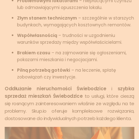
Problemowymi lokatorami
– niepłacącymi czynszu
lub odmawiającymi opuszczenia lokalu.
Złym stanem technicznym
– szczególnie w starszych
budynkach, wymagających kosztownych remontów.
Współwłasnością
– trudności w uzgodnieniu
warunków sprzedaży między współwłaścicielami.
Brakiem czasu
– na zajmowanie się ogłoszeniami,
pokazami mieszkania i negocjacjami.
Pilną potrzebą gotówki
– na leczenie, spłatę
zobowiązań czy inwestycje.
Oddłużanie nieruchomości Świebodzice
i
szybka
sprzedaż mieszkań Świebodzice
to usługi, które cieszą
się rosnącym zainteresowaniem właśnie ze względu na te
problemy. Skup.io oferuje kompleksowe rozwiązania,
dostosowane do indywidualnych potrzeb każdego klienta.