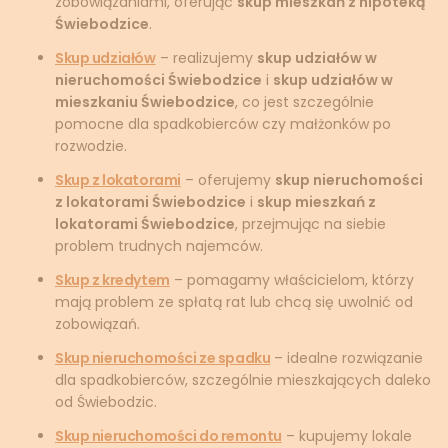
zobowiązaniami, oferując
skup mieszkań z hipoteką
Świebodzice
.
Skup udziałów
– realizujemy
skup udziałów w
nieruchomości Świebodzice
i
skup udziałów w
mieszkaniu Świebodzice
, co jest szczególnie
pomocne dla spadkobierców czy małżonków po
rozwodzie.
Skup z lokatorami
– oferujemy
skup nieruchomości
z lokatorami Świebodzice
i
skup mieszkań z
lokatorami Świebodzice
, przejmując na siebie
problem trudnych najemców.
Skup z kredytem
– pomagamy właścicielom, którzy
mają problem ze spłatą rat lub chcą się uwolnić od
zobowiązań.
Skup nieruchomości ze spadku
– idealne rozwiązanie
dla spadkobierców, szczególnie mieszkających daleko
od Świebodzic.
Skup nieruchomości do remontu
– kupujemy lokale