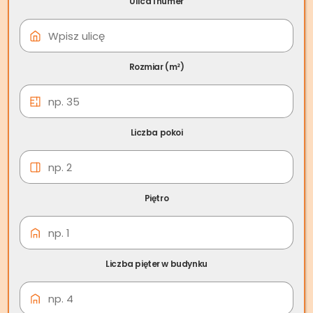
Ulica i numer
09 cze
Skup nieruchomości
Świebodzice
Rozmiar (m²)
Liczba pokoi
Piętro
Liczba pięter w budynku