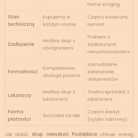
home staging
Stan
Kupujemy w
Często konieczny
techniczny
każdym stanie
remont
Problem z
Możliwy skup z
Zadłużenie
zadłużonymi
obciążeniami
nieruchomościami
Samodzielne
Kompleksowa
Formalności
załatwianie
obsługa prawna
dokumentów
Możliwy skup z
Trudna sprzedaż z
Lokatorzy
lokatorami
lokatorami
Forma
Często kredyt
Gotówka od ręki
płatności
(ryzyko odmowy)
Jak widać,
skup mieszkań Poddębice
oferuje szereg