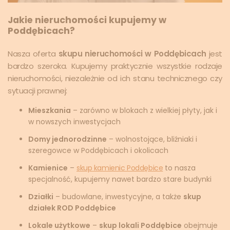
Jakie nieruchomości kupujemy w
Poddębicach?
Nasza oferta
skupu nieruchomości w Poddębicach
jest
bardzo szeroka. Kupujemy praktycznie wszystkie rodzaje
nieruchomości, niezależnie od ich stanu technicznego czy
sytuacji prawnej:
Mieszkania
– zarówno w blokach z wielkiej płyty, jak i
w nowszych inwestycjach
Domy jednorodzinne
– wolnostojące, bliźniaki i
szeregowce w Poddębicach i okolicach
Kamienice
–
skup kamienic Poddębice
to nasza
specjalność, kupujemy nawet bardzo stare budynki
Działki
– budowlane, inwestycyjne, a także
skup
działek ROD Poddębice
Lokale użytkowe
–
skup lokali Poddębice
obejmuje