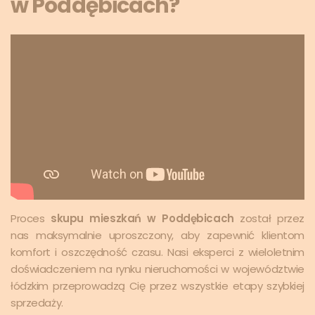
w Poddębicach?
Proces
skupu mieszkań w Poddębicach
został przez
nas maksymalnie uproszczony, aby zapewnić klientom
komfort i oszczędność czasu. Nasi eksperci z wieloletnim
doświadczeniem na rynku nieruchomości w województwie
łódzkim przeprowadzą Cię przez wszystkie etapy szybkiej
sprzedaży.