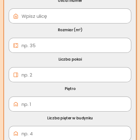
Ulica i numer
09 cze
Skup nieruchomości
Poddębice
Rozmiar (m²)
Liczba pokoi
Piętro
Liczba pięter w budynku