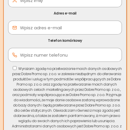
Poddębice to malownicze miasto w województwie
Adres e-mail
łódzkim, które w ostatnich latach zyskuje na atrakcyjności
zarówno wśród inwestorów, jak i osób szukających
spokojnego miejsca do życia. Centrum miasta z
charakterystycznym rynkiem oraz okoliczne osiedla
Telefon komórkowy
mieszkaniowe tworzą zróżnicowany rynek nieruchomości.
Właśnie w
Poddębicach
zauważyliśmy rosnące
zapotrzebowanie na
skup nieruchomości
, dlatego firma
Skup.io
oferuje kompleksowe usługi w zakresie
skupu
Wyrażam zgodę na przetwarzanie moich danych osobowych
przez Dobre Promo sp. z o.o. w zakresie niezbędnym do oferowania
mieszkań w Poddębicach
.
produktów i usług w tym podmiotów współpracujących ze Dobre
Promo sp. z o.o. oraz zgodę na przetwarzanie moich danych
Spis treści
osobowych celach marketingowych przez Dobre Promo sp. z o.o.,
oraz podmioty współpracujące ze Dobre Promo sp. z o.o. Przyjmuje
do wiadomości, że moje danie osobowe zostaną wprowadzone
do bazy danych i będą przetwarzane przez Dobre Promo sp. z o.o.
Nasza usługa jest odpowiedzią na potrzeby właścicieli,
dla celów statycznych. Oświadczam również iż moja zgoda jest
którzy potrzebują
szybkiej sprzedaży mieszkania w
dobrowolna, a także że zostałem poinformowany, iż mam prawo
Poddębicach
bez zbędnych formalności i długiego
wglądu do swoich danych ich poprawienia lub usunięcia.
Administratorami danych osobowych jest Dobre Promo sp. z o.o. z
oczekiwania. Jako lider rynku skupu nieruchomości w Polsce,