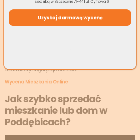
siedzibą w Szczecinie 71-441 ul. Cyfrowa 6
gwarantujemy przeprowadzenie całej transakcji nawet w
ciągu kilku dni, co jest niemożliwe w przypadku tradycyjnej
sprzedaży.
Dlaczego warto wybrać
skup nieruchomości Poddębice
?
Przede wszystkim oferujemy gotówkę od ręki, brak ukrytych
opłat oraz przejęcie wszystkich formalności związanych z
.
transakcją. Nie musisz martwić się o ogłoszenia,
pokazywanie mieszkania dziesiątkom potencjalnych
klientów czy negocjacje cenowe.
Wycena Mieszkania Online
Jak szybko sprzedać
mieszkanie lub dom w
Poddębicach?