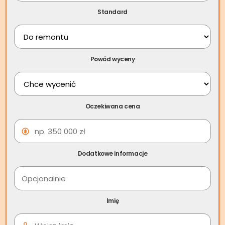
Standard
Powód wyceny
Skup nieruchomości
Oczekiwana cena
Poddębice – szybka
sprzedaż za gotówkę
Dodatkowe informacje
Skup nieruchomości
Poddębice – Jak sprzedać
szybko mieszkanie za
Imię
gotówkę w Poddębicach?