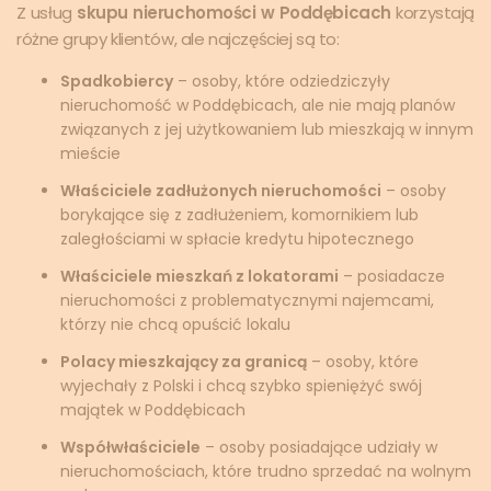
Z usług
skupu nieruchomości w Poddębicach
korzystają
różne grupy klientów, ale najczęściej są to:
Spadkobiercy
– osoby, które odziedziczyły
nieruchomość w Poddębicach, ale nie mają planów
związanych z jej użytkowaniem lub mieszkają w innym
mieście
Właściciele zadłużonych nieruchomości
– osoby
borykające się z zadłużeniem, komornikiem lub
zaległościami w spłacie kredytu hipotecznego
Właściciele mieszkań z lokatorami
– posiadacze
nieruchomości z problematycznymi najemcami,
którzy nie chcą opuścić lokalu
Polacy mieszkający za granicą
– osoby, które
wyjechały z Polski i chcą szybko spieniężyć swój
majątek w Poddębicach
Współwłaściciele
– osoby posiadające udziały w
nieruchomościach, które trudno sprzedać na wolnym