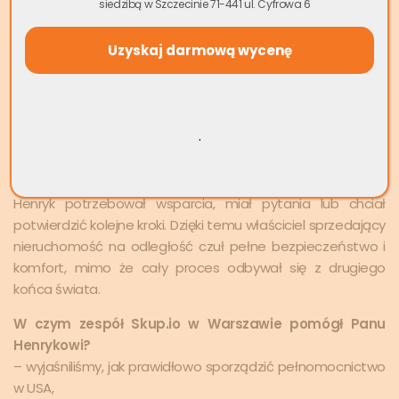
siedzibą w Szczecinie 71-441 ul. Cyfrowa 6
Polsce.
Zapewniliśmy panu Henrykowi dedykowanego
opiekuna, który prowadził go przez cały proces
sprzedaży i był w stałym kontakcie
– niezależnie od
różnicy czasu między Polską a USA. To właśnie on ustalał z
.
panem Henrykiem wszystkie kwestie związane z
dokumentami, terminami oraz sposobem przekazania
środków. Opiekun był dostępny zawsze wtedy, gdy pan
Henryk potrzebował wsparcia, miał pytania lub chciał
potwierdzić kolejne kroki. Dzięki temu właściciel sprzedający
nieruchomość na odległość czuł pełne bezpieczeństwo i
komfort, mimo że cały proces odbywał się z drugiego
końca świata.
W czym zespół Skup.io w Warszawie pomógł Panu
Henrykowi?
– wyjaśniliśmy, jak prawidłowo sporządzić pełnomocnictwo
w USA,