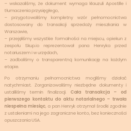
– wskazaliśmy, że dokument wymaga klauzuli Apostille i
tłumaczenia przysięgłego,
– przygotowaliśmy kompletny wzór pełnomocnictwa
dostosowany do transakcji sprzedaży mieszkania w
Warszawie,
– przejęliśmy wszystkie formalności na miejscu, opiekun z
zespołu Skup.io reprezentował pana Henryka przed
notariuszem i w urzędach,
– zadbaliśmy o transparentną komunikację na każdym
etapie.
Po otrzymaniu pełnomocnictwa mogliśmy działać
natychmiast. Zorganizowaliśmy niezbędne dokumenty i
ustaliliśmy termin finalizacji.
Cała transakcja – od
pierwszego kontaktu do aktu notarialnego – trwała
niespełna miesiąc
, a pan Henryk otrzymał środki zgodnie
z ustaleniami na jego zagraniczne konto, bez konieczności
opuszczania USA.