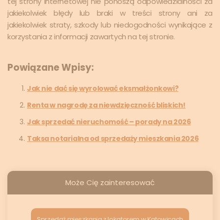
tej strony internetowej nie ponoszą odpowiedzialności za
jakiekolwiek błędy lub braki w treści strony ani za
jakiekolwiek straty, szkody lub niedogodności wynikające z
korzystania z informacji zawartych na tej stronie.
Powiązane Wpisy:
Jak nie dać się wyrolować eksmałżonkowi?
Renta w nagrodę za niewdzięczność bliskich!
Jak sprzedać nieruchomość – porady na 2026
Taksa notarialna od sprzedaży mieszkania 2026
Może Cię zainteresować
Sprzedaż mieszkania z lokatorem w Katowicach