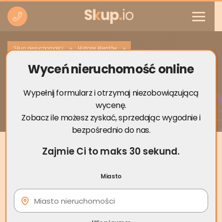
»
»
Skup nieruchomości
Historie klientów
Wyceń nieruchomość online
Pomoc w formalnościach i bezpieczna
sprzedaż mieszkania w Polsce z USA –
case study
Wypełnij formularz i otrzymaj niezobowiązującą
wycenę.
Zobacz ile możesz zyskać, sprzedając wygodnie i
bezpośrednio do nas.
Zajmie Ci to maks 30 sekund.
Miasto