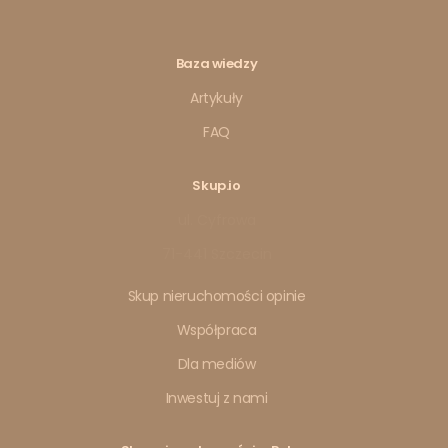
Baza wiedzy
Artykuły
FAQ
Skup.io
ul. Cyfrowa
71-441 Szczecin
Skup nieruchomości opinie
Współpraca
Dla mediów
Inwestuj z nami