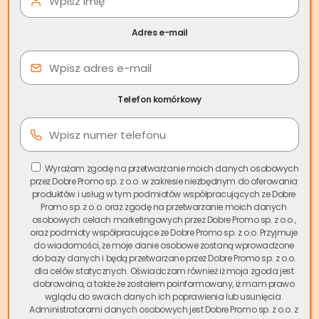
Spis treści
Adres e-mail
Sprzedaż mieszkania w
Polsce przez pełnomocnika
Telefon komórkowy
Skup.io – fachową pomoc i
bezpieczna transakcja
Wyrażam zgodę na przetwarzanie moich danych osobowych
Pan Henryk skontaktował się ze
Skupem nieruchomości w
przez Dobre Promo sp. z o.o. w zakresie niezbędnym do oferowania
produktów i usług w tym podmiotów współpracujących ze Dobre
Warszawie
Skup.io. Już podczas pierwszej rozmowy
Promo sp. z o.o. oraz zgodę na przetwarzanie moich danych
potwierdziliśmy, że
sprzedaż mieszkania z USA bez
osobowych celach marketingowych przez Dobre Promo sp. z o.o.,
przyjazdu do Polski jest możliwa
, a cały proces może
oraz podmioty współpracujące ze Dobre Promo sp. z o.o. Przyjmuje
do wiadomości, że moje danie osobowe zostaną wprowadzone
przebiec w pełni bezpiecznie przez pełnomocnictwo.
do bazy danych i będą przetwarzane przez Dobre Promo sp. z o.o.
Wskazaliśmy krok po kroku, jakie dokumenty będą
dla celów statycznych. Oświadczam również iż moja zgoda jest
potrzebne, jak wygląda procedura udzielenia
dobrowolna, a także że zostałem poinformowany, iż mam prawo
wglądu do swoich danych ich poprawienia lub usunięcia.
pełnomocnictwa do sprzedaży nieruchomości za granicą
Administratorami danych osobowych jest Dobre Promo sp. z o.o. z
oraz jak przebiega cały proces sprzedaży nieruchomości w