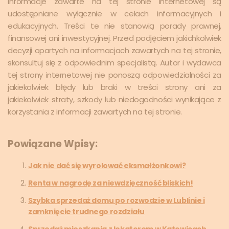
Informacje zawarte na tej stronie internetowej są
udostępniane wyłącznie w celach informacyjnych i
edukacyjnych. Treści te nie stanowią porady prawnej,
finansowej ani inwestycyjnej. Przed podjęciem jakichkolwiek
decyzji opartych na informacjach zawartych na tej stronie,
skonsultuj się z odpowiednim specjalistą. Autor i wydawca
tej strony internetowej nie ponoszą odpowiedzialności za
jakiekolwiek błędy lub braki w treści strony ani za
jakiekolwiek straty, szkody lub niedogodności wynikające z
korzystania z informacji zawartych na tej stronie.
Powiązane Wpisy:
Jak nie dać się wyrolować eksmałżonkowi?
Renta w nagrodę za niewdzięczność bliskich!
Szybka sprzedaż domu po rozwodzie w Lublinie i
zamknięcie trudnego rozdziału
Sprzedaż mieszkania z lokatorem w Katowicach