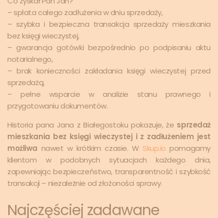
Co zyskał Pan Jan?
– spłata całego zadłużenia w dniu sprzedaży,
– szybka i bezpieczna transakcja sprzedaży mieszkania
bez księgi wieczystej,
– gwarancja gotówki bezpośrednio po podpisaniu aktu
notarialnego,
– brak konieczności zakładania księgi wieczystej przed
sprzedażą,
– pełne wsparcie w analizie stanu prawnego i
przygotowaniu dokumentów.
Historia pana Jana z Białegostoku pokazuje, że
sprzedaż
mieszkania bez księgi wieczystej i z zadłużeniem jest
możliwa
nawet w krótkim czasie. W
Skup.io
pomagamy
klientom w podobnych sytuacjach każdego dnia,
zapewniając bezpieczeństwo, transparentność i szybkość
transakcji – niezależnie od złożoności sprawy.
Najczęściej zadawane