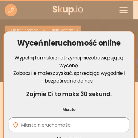
»
»
Skup nieruchomości
Historie klientów
Wyceń nieruchomość online
Bezpieczna i szybka sprzedaż
mieszkania bez księgi wieczystej –
historia pana Jana z Białegostoku
Wypełnij formularz i otrzymaj niezobowiązującą
wycenę.
Zobacz ile możesz zyskać, sprzedając wygodnie i
bezpośrednio do nas.
Zajmie Ci to maks 30 sekund.
Miasto