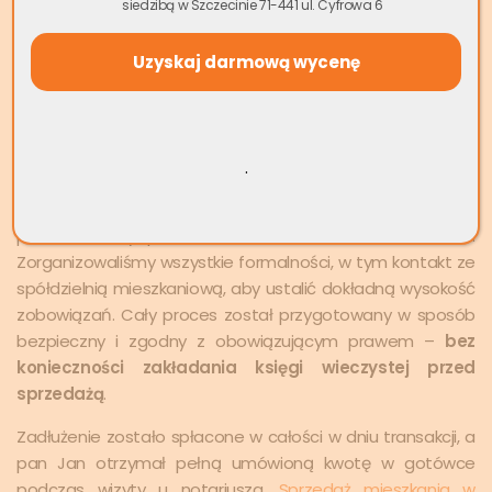
siedzibą w Szczecinie 71-441 ul. Cyfrowa 6
Po przeczytaniu artykułu dotyczącego tematu, jakim jest
sprzedaż mieszkania bez księgi wieczystej
, pan Jan
skontaktował się z zespołem Skup.io. Już podczas
pierwszej rozmowy wyjaśniliśmy, że takie transakcje są
możliwe i często realizowane za gotówkę – a zadłużenie
wobec spółdzielni nie jest problemem.
.
Przeanalizowaliśmy dokumentację mieszkania,
potwierdziliśmy prawo własności oraz stan zadłużenia.
Zorganizowaliśmy wszystkie formalności, w tym kontakt ze
spółdzielnią mieszkaniową, aby ustalić dokładną wysokość
zobowiązań. Cały proces został przygotowany w sposób
bezpieczny i zgodny z obowiązującym prawem –
bez
konieczności zakładania księgi wieczystej przed
sprzedażą
.
Zadłużenie zostało spłacone w całości w dniu transakcji, a
pan Jan otrzymał pełną umówioną kwotę w gotówce
podczas wizyty u notariusza.
Sprzedaż mieszkania w