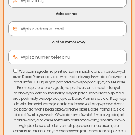
wieczystych
.
Pan Jan zmagał się z kilkoma problemami w sprzedaży:
Adres e-mail
Rosnące z miesiąca na miesiąc zadłużenie
czynszowe,
Brak księgi wieczystej mieszkania
Telefon komórkowy
Brak zainteresowania ze strony prywatnych
kupujących,
Obawy o dalsze narastanie długu.
Wyrażam zgodę na przetwarzanie moich danych osobowych
przez Dobre Promo sp. z o.o. w zakresie niezbędnym do oferowania
Skuteczna sprzedaż
produktów i usług w tym podmiotów współpracujących ze Dobre
Promo sp. z o.o. oraz zgodę na przetwarzanie moich danych
mieszkania spółdzielczego
osobowych celach marketingowych przez Dobre Promo sp. z o.o.,
oraz podmioty współpracujące ze Dobre Promo sp. z o.o. Przyjmuje
własnościowego bez księgi
do wiadomości, że moje danie osobowe zostaną wprowadzone
do bazy danych i będą przetwarzane przez Dobre Promo sp. z o.o.
wieczystej przeprowadzona
dla celów statycznych. Oświadczam również iż moja zgoda jest
dobrowolna, a także że zostałem poinformowany, iż mam prawo
przez Skup.io w Białymstoku
wglądu do swoich danych ich poprawienia lub usunięcia.
Administratorami danych osobowych jest Dobre Promo sp. z o.o. z