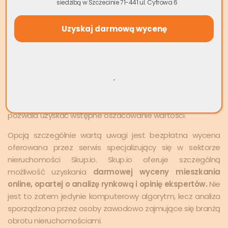
siedzibą w Szczecinie 71-441 ul. Cyfrowa 6
Jednym z popularniejszych narzędzi, które pozwalają
oszacować wartość mieszkania bez ponoszenia kosztów,
jest internetowy
kalkulator
wyceny mieszkania online
.
Wystarczy wprowadzić podstawowe dane, takie jak
lokalizacja mieszkania, jego powierzchnia, rok budowy,
.
piętro oraz stan techniczny. Kalkulatory te działają na
podstawie algorytmów analizujących aktualne ceny
ofertowe podobnych mieszkań w tej samej okolicy, co
pozwala uzyskać wstępne oszacowanie wartości.
Opcją szczególnie wartą uwagi jest bezpłatna wycena
oferowana przez serwis specjalizujący się w sektorze
nieruchomości Skup.io. Skup.io oferuje szczególną
możliwość uzyskania
darmowej wyceny mieszkania
online, opartej o analizę rynkową i opinię ekspertów.
Nie
jest to zatem jedynie komputerowy algorytm, lecz analiza
sporządzona przez osoby zawodowo zajmujące się branżą
obrotu nieruchomościami.