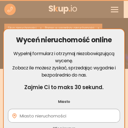
»
»
Skup nieruchomości
Pomoc w sprzedaży nieruchomości
Wyceń nieruchomość online
Ile warte jest moje mieszkanie? Wypróbuj
to narzędzie!
Wypełnij formularz i otrzymaj niezobowiązującą
wycenę.
Zobacz ile możesz zyskać, sprzedając wygodnie i
bezpośrednio do nas.
Zajmie Ci to maks 30 sekund.
Miasto