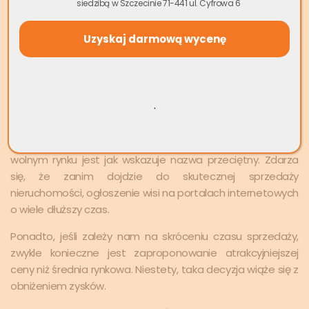
rosnące stopy procentowe i zaostrzone wymagania
siedzibą w Szczecinie 71-441 ul. Cyfrowa 6
banków proces ten stał się bardziej wymagający i
czasochłonny. Dla właściciela nieruchomości oznacza to,
że może czekać dłużej na decyzję kredytową nabywcy, co
z kolei wydłuża cały proces sprzedaży.
Może cię zainteresować:
Skup nieruchomości za
.
gotówkę w całej Polsce
Wyżej przedstawiony średni czas sprzedaży mieszkania na
wolnym rynku jest jak wskazuje nazwa przeciętny. Zdarza
się, że zanim dojdzie do skutecznej sprzedaży
nieruchomości, ogłoszenie wisi na portalach internetowych
o wiele dłuższy czas.
Ponadto, jeśli zależy nam na skróceniu czasu sprzedaży,
zwykle konieczne jest zaproponowanie atrakcyjniejszej
ceny niż średnia rynkowa. Niestety, taka decyzja wiąże się z
obniżeniem zysków.