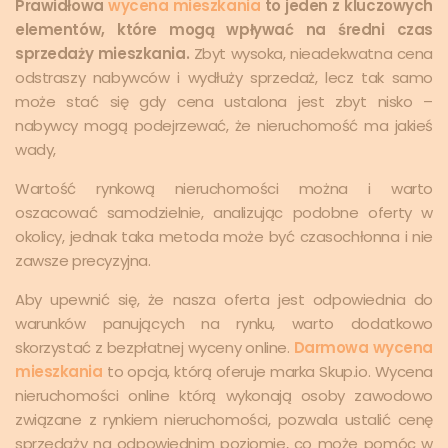
Prawidłowa
wycena mieszkania
to jeden z kluczowych
elementów, które mogą wpływać na średni czas
sprzedaży mieszkania.
Zbyt wysoka, nieadekwatna cena
odstraszy nabywców i wydłuży sprzedaż, lecz tak samo
może stać się gdy cena ustalona jest zbyt nisko –
nabywcy mogą podejrzewać, że nieruchomość ma jakieś
wady,
Wartość rynkową nieruchomości można i warto
oszacować samodzielnie, analizując podobne oferty w
okolicy, jednak taka metoda może być czasochłonna i nie
zawsze precyzyjna.
Aby upewnić się, że nasza oferta jest odpowiednia do
warunków panujących na rynku, warto dodatkowo
skorzystać z bezpłatnej wyceny online.
Darmowa wycena
mieszkania
to opcja, którą oferuje marka Skup.io. Wycena
nieruchomości online którą wykonają osoby zawodowo
związane z rynkiem nieruchomości, pozwala ustalić cenę
sprzedaży na odpowiednim poziomie, co może pomóc w