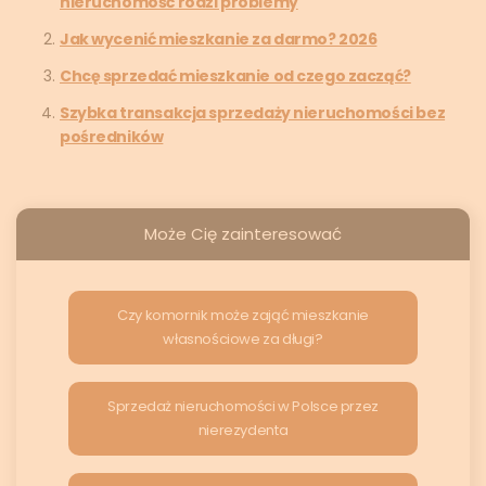
nieruchomość rodzi problemy
Jak wycenić mieszkanie za darmo? 2026
Chcę sprzedać mieszkanie od czego zacząć?
Szybka transakcja sprzedaży nieruchomości bez
pośredników
Może Cię zainteresować
Czy komornik może zająć mieszkanie
własnościowe za długi?
Sprzedaż nieruchomości w Polsce przez
nierezydenta