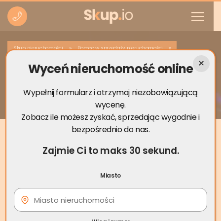
»
»
Skup nieruchomości
Pomoc w sprzedaży nieruchomości
Wyceń nieruchomość online
Średni czas sprzedaży mieszkania.
Sprzedaj mieszkanie w kilka dni!
Wypełnij formularz i otrzymaj niezobowiązującą
wycenę.
Zobacz ile możesz zyskać, sprzedając wygodnie i
bezpośrednio do nas.
Zajmie Ci to maks 30 sekund.
Miasto