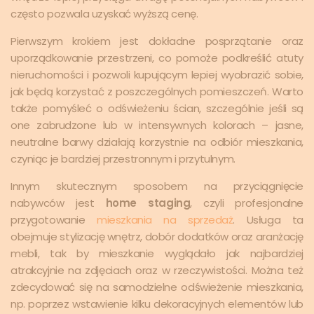
często pozwala uzyskać wyższą cenę.
Pierwszym krokiem jest dokładne posprzątanie oraz
uporządkowanie przestrzeni, co pomoże podkreślić atuty
nieruchomości i pozwoli kupującym lepiej wyobrazić sobie,
jak będą korzystać z poszczególnych pomieszczeń. Warto
także pomyśleć o odświeżeniu ścian, szczególnie jeśli są
one zabrudzone lub w intensywnych kolorach – jasne,
neutralne barwy działają korzystnie na odbiór mieszkania,
czyniąc je bardziej przestronnym i przytulnym.
Innym skutecznym sposobem na przyciągnięcie
nabywców jest
home staging
, czyli profesjonalne
przygotowanie
mieszkania na sprzedaż
. Usługa ta
obejmuje stylizację wnętrz, dobór dodatków oraz aranżację
mebli, tak by mieszkanie wyglądało jak najbardziej
atrakcyjnie na zdjęciach oraz w rzeczywistości. Można też
zdecydować się na samodzielne odświeżenie mieszkania,
np. poprzez wstawienie kilku dekoracyjnych elementów lub