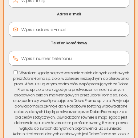
Adres e-mail
Telefon komórkowy
Średni czas sprzedaży
Wyrażam zgodę na przetwarzanie moich danych osobowych
przez Dobre Promo sp. z o.o. w zakresie niezbędnym do oferowania
mieszkania na wolnym rynku
produktów i usług w tym podmiotów współpracujących ze Dobre
Promo sp. z o.o. oraz zgodę na przetwarzanie moich danych
osobowych celach marketingowych przez Dobre Promo sp. z o.o.,
oraz podmioty współpracujące ze Dobre Promo sp. z o.o. Przyjmuje
Średni czas
sprzedaży mieszkania
na wolnym rynku w
do wiadomości, że moje danie osobowe zostaną wprowadzone
Polsce wynosi około 4 do 5 miesięcy.
Zjawisko to wynika
do bazy danych i będą przetwarzane przez Dobre Promo sp. z o.o.
głównie z rosnących cen nieruchomości, i ograniczonej
dla celów statycznych. Oświadczam również iż moja zgoda jest
dobrowolna, a także że zostałem poinformowany, iż mam prawo
zdolności kredytowej
nabywców. Wielu potencjalnych
wglądu do swoich danych ich poprawienia lub usunięcia.
kupców musi uzyskać kredyt hipoteczny, a z uwagi na
Administratorami danych osobowych jest Dobre Promo sp. z o.o. z