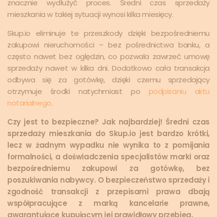
znacznie wydłużyć proces. Średni czas sprzedaży
mieszkania w takiej sytuacji wynosi kilka miesięcy.
Skup.io eliminuje te przeszkody dzięki bezpośredniemu
zakupowi nieruchomości – bez pośrednictwa banku, a
często nawet bez oględzin, co pozwala zawrzeć umowę
sprzedaży nawet w kilka dni. Dodatkowo cała transakcja
odbywa się za gotówkę, dzięki czemu sprzedający
otrzymuje środki natychmiast po
podpisaniu aktu
notarialnego
.
Czy jest to bezpieczne? Jak najbardziej! Średni czas
sprzedaży mieszkania do Skup.io jest bardzo krótki,
lecz w żadnym wypadku nie wynika to z pomijania
formalności, a doświadczenia specjalistów marki oraz
bezpośredniemu zakupowi za gotówkę, bez
poszukiwania nabywcy. O bezpieczeństwo sprzedaży i
zgodność transakcji z przepisami prawa dbają
współpracujące z marką kancelarie prawne,
gwarantujące kupującym jej prawidłowy przebieg.