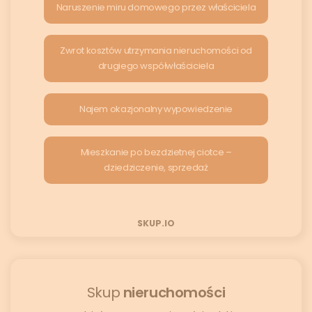
Naruszenie miru domowego przez właściciela
Zwrot kosztów utrzymania nieruchomości od
drugiego współwłaściciela
Najem okazjonalny wypowiedzenie
Mieszkanie po bezdzietnej ciotce –
dziedziczenie, sprzedaż
SKUP.IO
Skup
nieruchomości