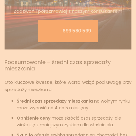
Zadzwoń i porozmawiaj z naszym konsultantem
699 580 599
Podsumowanie – średni czas sprzedaży
mieszkania
Oto kluczowe kwestie, które warto wziąć pod uwagę przy
sprzedaży mieszkania:
Średni czas sprzedaży mieszkania
na wolnym rynku
może wynosić od 4 do 5 miesięcy.
Obniżenie ceny
może skrócić czas sprzedaży, ale
wiąże się z mniejszym zyskiem dla właściciela.
Skup.io
oferuje szybką sprzedaż nieruchomości, bez