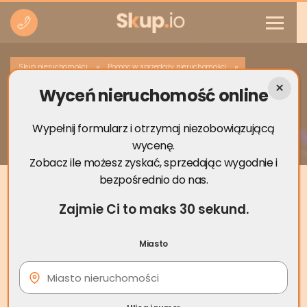
»
»
Skup nieruchomości
Pomoc w sprzedaży nieruchomości
Wyceń nieruchomość online
Brak numeru księgi wieczystej a umowa
kupna/sprzedaży mieszkania
Wypełnij formularz i otrzymaj niezobowiązującą
wycenę.
Zobacz ile możesz zyskać, sprzedając wygodnie i
bezpośrednio do nas.
Zajmie Ci to maks 30 sekund.
Miasto
16 sie
Brak numeru księgi