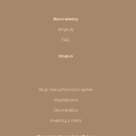
Baza wiedzy
Artykuły
FAQ
Skup.io
ul. Cyfrowa
71-441 Szczecin
Skup nieruchomości opinie
Współpraca
Dla mediów
Inwestuj z nami