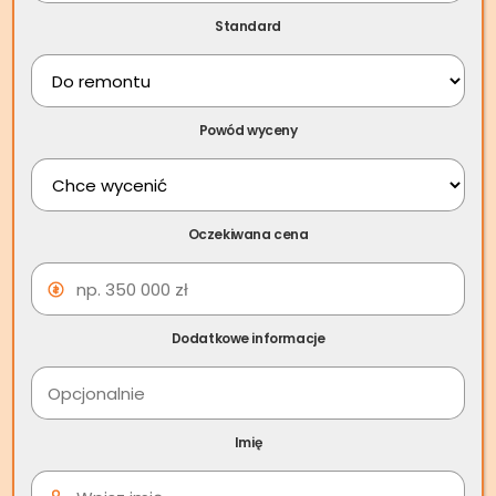
Standard
Powód wyceny
Oczekiwana cena
Brak numeru księgi wieczystej
Dodatkowe informacje
a umowa kupna/sprzedaży
mieszkania – co oznacza
Imię
Księga wieczysta to dokument zawierający wszystkie