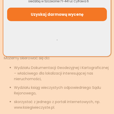
siedzibą w Szczecinie 71-441 ul. Cyfrowa 6
Jak sprawdzić czy mieszkanie
ma założoną księgę
wieczystą?
.
Aby sprawdzić,
czy mieszkanie ma założoną księgę
wieczystą
, możemy wybrać jedną z trzech metod.
Możemy skierować się do:
Wydziału Dokumentacji Geodezyjnej i Kartograficznej
– właściwego dla lokalizacji interesującej nas
nieruchomości,
Wydziału ksiąg wieczystych odpowiedniego Sądu
Rejonowego,
skorzystać z jednego z portali internetowych, np.
www.ksiegiwieczyste.pl.