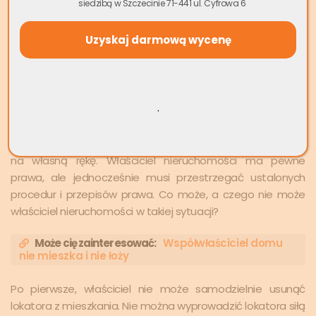
siedzibą w Szczecinie 71-441 ul. Cyfrowa 6
.
Takie sprawy bardzo często nagłaśniane są przez krajowe
media. Pokrzywdzeni właściciele nie mogą zrobić zbyt wiele
na własną rękę. Właściciel nieruchomości ma pewne
prawa, ale jednocześnie musi przestrzegać ustalonych
procedur i przepisów prawa. Co może, a czego nie może
właściciel nieruchomości w takiej sytuacji?
Może cię zainteresować:
Współwłaściciel domu
nie mieszka i nie łoży
Po pierwsze, właściciel nie może samodzielnie usunąć
lokatora z mieszkania. Nie można wyprowadzić lokatora siłą