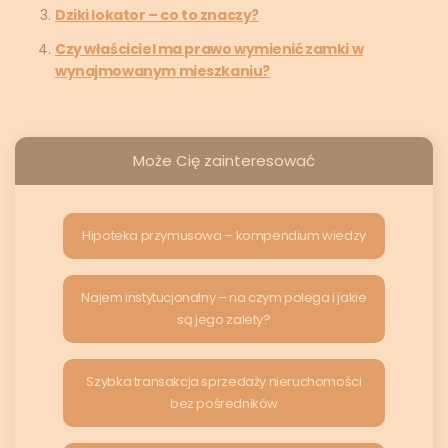
Dziki lokator – co to znaczy?
Czy właściciel ma prawo wymienić zamki w
wynajmowanym mieszkaniu?
Może Cię zainteresować
Hipoteka przymusowa – kompendium wiedzy
Najem instytucjonalny – na czym polega i jakie
są jego zalety?
Szybka transakcja sprzedaży nieruchomości
bez pośredników