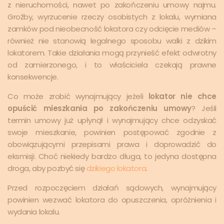
z nieruchomości, nawet po zakończeniu umowy najmu.
Groźby, wyrzucenie rzeczy osobistych z lokalu, wymiana
zamków pod nieobecność lokatora czy odcięcie mediów –
również nie stanowią legalnego sposobu walki z dzikim
lokatorem. Takie działania mogą przynieść efekt odwrotny
od zamierzonego, i to właściciela czekają prawne
konsekwencje.
Co może zrobić wynajmujący jeżeli
lokator nie chce
opuścić mieszkania po zakończeniu umowy
? Jeśli
termin umowy już upłynął i wynajmujący chce odzyskać
swoje mieszkanie, powinien postępować zgodnie z
obowiązującymi przepisami prawa i doprowadzić do
eksmisji. Choć niekiedy bardzo długa, to jedyna dostępna
droga, aby pozbyć się
dzikiego lokatora
.
Przed rozpoczęciem działań sądowych, wynajmujący
powinien wezwać lokatora do opuszczenia, opróżnienia i
wydania lokalu.