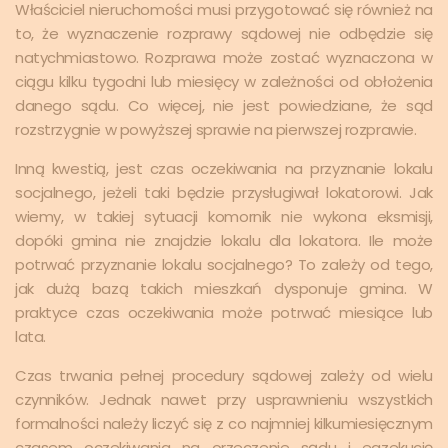
Właściciel nieruchomości musi przygotować się również na
to, że wyznaczenie rozprawy sądowej nie odbędzie się
natychmiastowo. Rozprawa może zostać wyznaczona w
ciągu kilku tygodni lub miesięcy w zależności od obłożenia
danego sądu. Co więcej, nie jest powiedziane, że sąd
rozstrzygnie w powyższej sprawie na pierwszej rozprawie.
Inną kwestią, jest czas oczekiwania na przyznanie lokalu
socjalnego, jeżeli taki będzie przysługiwał lokatorowi. Jak
wiemy, w takiej sytuacji komornik nie wykona eksmisji,
dopóki gmina nie znajdzie lokalu dla lokatora. Ile może
potrwać przyznanie lokalu socjalnego? To zależy od tego,
jak dużą bazą takich mieszkań dysponuje gmina. W
praktyce czas oczekiwania może potrwać miesiące lub
lata.
Czas trwania pełnej procedury sądowej zależy od wielu
czynników. Jednak nawet przy usprawnieniu wszystkich
formalności należy liczyć się z co najmniej kilkumiesięcznym
czasem oczekiwania na orzeczenie sądu i egzekucję