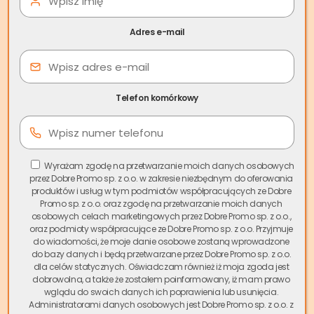
Lokator nie chce opuścić
mieszkania po zakończeniu
Adres e-mail
umowy – co może, a czego
nie może właściciel
Telefon komórkowy
nieruchomości
Problematyczni lokatorzy to dość powszechny problem
Wyrażam zgodę na przetwarzanie moich danych osobowych
właścicieli nieruchomości
inwestycyjnych. Wielomiesięczne
przez Dobre Promo sp. z o.o. w zakresie niezbędnym do oferowania
zaleganie z czynszem, dewastacja lokalu czy tytułowa
produktów i usług w tym podmiotów współpracujących ze Dobre
sytuacja, gdy
lokator nie chce opuścić mieszkania po
Promo sp. z o.o. oraz zgodę na przetwarzanie moich danych
osobowych celach marketingowych przez Dobre Promo sp. z o.o.,
zakończeniu
umowy najmu, to rzeczywistość, której każdy
oraz podmioty współpracujące ze Dobre Promo sp. z o.o. Przyjmuje
chciałby uniknąć.
do wiadomości, że moje danie osobowe zostaną wprowadzone
do bazy danych i będą przetwarzane przez Dobre Promo sp. z o.o.
dla celów statycznych. Oświadczam również iż moja zgoda jest
dobrowolna, a także że zostałem poinformowany, iż mam prawo
wglądu do swoich danych ich poprawienia lub usunięcia.
Administratorami danych osobowych jest Dobre Promo sp. z o.o. z