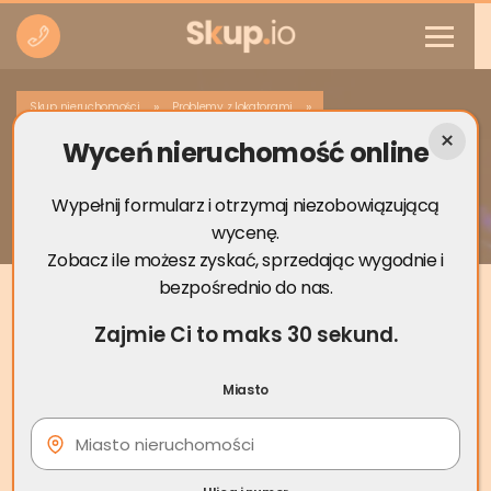
»
»
Skup nieruchomości
Problemy z lokatorami
Wyceń nieruchomość online
Lokator nie chce opuścić mieszkania po
zakończeniu umowy
Wypełnij formularz i otrzymaj niezobowiązującą
wycenę.
Zobacz ile możesz zyskać, sprzedając wygodnie i
bezpośrednio do nas.
Zajmie Ci to maks 30 sekund.
Miasto