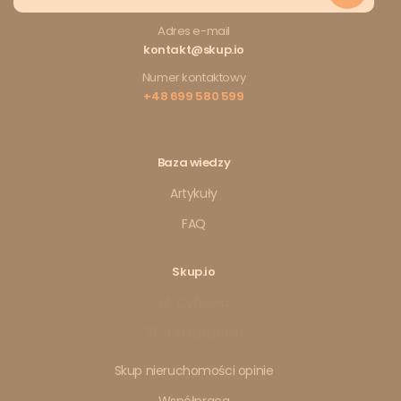
Adres e-mail
kontakt@skup.io
Numer kontaktowy
+48 699 580 599
Baza wiedzy
Artykuły
FAQ
Skup.io
ul. Cyfrowa
71-441 Szczecin
Skup nieruchomości opinie
Współpraca