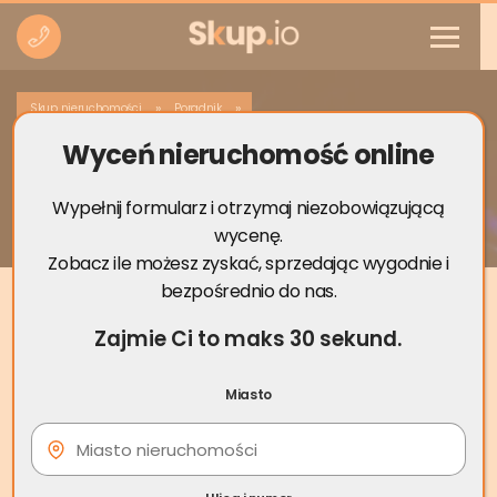
»
»
Skup nieruchomości
Poradnik
Wyceń nieruchomość online
Przepisanie nieruchomości a ogłoszenie
upadłości konsumenckiej
Wypełnij formularz i otrzymaj niezobowiązującą
wycenę.
Zobacz ile możesz zyskać, sprzedając wygodnie i
bezpośrednio do nas.
Zajmie Ci to maks 30 sekund.
Miasto
21 paź
Przepisanie