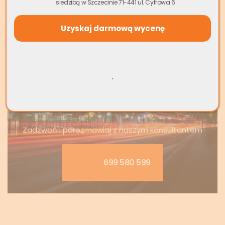
siedzibą w Szczecinie 71-441 ul. Cyfrowa 6
Darowizna a upadłość
konsumencka – skutki
.
Skup nieruchomości w całej
Polsce
Zadzwoń i porozmawiaj z naszym konsultantem
699 580 599