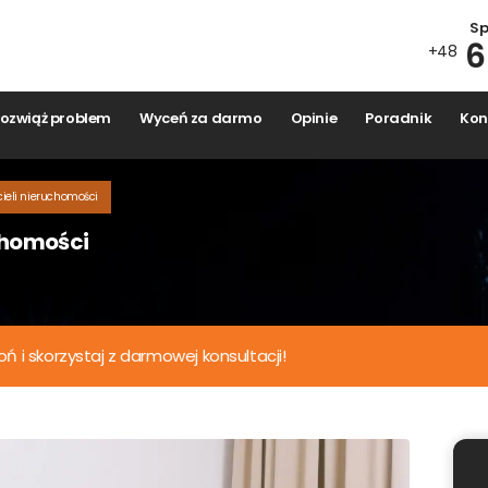
Spr
6
+48
zwiąż problem
Wyceń za darmo
Opinie
Poradnik
Kont
Wyceń nieruchomość onlin
ieli nieruchomości
Wypełnij formularz i otrzymaj niezobowiązującą wycenę.
chomości
bacz ile możesz zyskać, sprzedając wygodnie i bezpośrednio
nas.
Zajmie Ci to maks 30 sekund.
i skorzystaj z darmowej konsultacji!
to
Ulica i numer