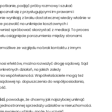
spotkanie, podjąć próby rozmowy i szukać
oznali się z przysługującymi im prawami i
ienie wynikają z braku dostatecznej wiedzy właśnie w
e pozwolić na uniknięcie kosztownych i
wnież spróbować skorzystać z mediacji.
To proces
elu osiągnięcie porozumienia między stronami.
niemożliwe ze względu na brak kontaktu z innym
nosi efektów, można rozważyć drogę sądową. Sąd
kretnych działań, na jakich zależy
enia współwłasności. Współwłaściciele mogą też
 sądowej np. dopuszczenia do współposiadania,
ość.
ści
, powoduje, że chcemy jak najszybciej uniknąć
ć jednostronnej sprzedaży udziałów w nieruchomości.
się swojego udziału, może to uczynić.