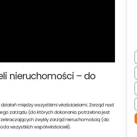
nych ich poprawienia lub usunięcia. Administratorami danych osobowych je
bre Promo sp. z o.o. z siedzibą w Szczecinie 71-441 ul. Cyfrowa 6
.
ieli nieruchomości – do
działań między wszystkimi właścicielami. Zarząd nad
łego zarządu (do których dokonania potrzebna jest
przekraczających zwykły zarząd nieruchomością (do
oda wszystkich współwłaścicieli).