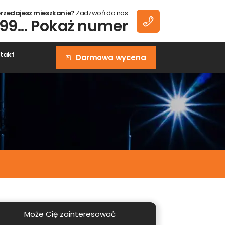
zedajesz mieszkanie?
Zadzwoń do nas
99... Pokaż numer
akt
Darmowa wycena
e
 do
Może Cię zainteresować