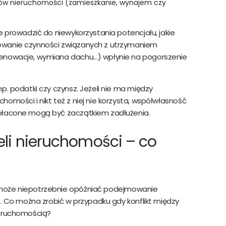
sów nieruchomości (zamieszkanie, wynajem czy
e prowadzić do niewykorzystania potencjału, jakie
owanie czynności związanych z utrzymaniem
renowacje, wymiana dachu…) wpłynie na pogorszenie
p. podatki czy czynsz. Jeżeli nie ma między
omości i nikt też z niej nie korzysta, współwłasność
opłacone mogą być zaczątkiem zadłużenia.
eli nieruchomości – co
oże niepotrzebnie opóźniać podejmowanie
e. Co można zrobić w przypadku gdy konflikt między
ieruchomością?