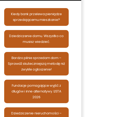
Kiedy bank przelewa pieniądze
sprzedającemu mieszkanie?
Dziedziczenie domu. Wszystko co
musisz wiedzieć.
Bardzo pilnie sprzedam dom –
Sprawdź skuteczniejszą metodę niż
zwykłe ogłoszenie!
Fundacje pomagające wyjść z
długów i inne alternatywy. LISTA
2026
Dziedziczenie nieruchomości –