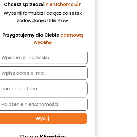
st
Chcesz sprzedać
nieruchomość?
Wypełnij formularz i dołącz do setek
zadowolonych Klientów.
Przygotujemy dla Ciebie
darmową
wycenę
Opinie
Klientów