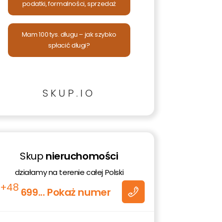
podatki, formalności, sprzedaż
Mam 100 tys. długu – jak szybko
spłacić długi?
SKUP.IO
Skup
nieruchomości
romo
tów
działamy na terenie całej Polski
+48
699... Pokaż numer
 moje
ez
 jest
ich