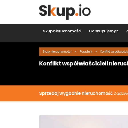
Skup nieruchomości
Co skupujemy?
Ro
»
»
Skup nieruchomości
Poradnik
Konflikt współwłaścic
Konflikt współwłaścicieli nieru
Zo
Sprzedaj wygodnie nieruchomość
Zadzwoń 
Mias