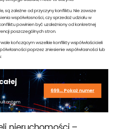
e, są zależne od przyczyny konfliktu. Nie zawsze
ienia współwłasności, czy sprzedaż udziału w
nfliktu powinien być uzależniony od konkretnej
rencji poszczególnych stron.
rwale kończącym wszelkie konflikty współwłaścicieli
półwłasności poprzez zniesienie współwłasności lub
w.
całej
699... Pokaż numer
sultantem
eli nieruchomości –