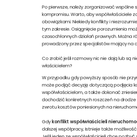
Po pierwsze, należy zorganizować wspólne 
kompromisu. Warto, aby współwłaściciele zap
obowiązkami. Niekiedy konflikty i niezrozum
tym zakresie. Osiągnięcie porozumienia moż
czasochłonnych działań prawnych. Można ró
prowadzony przez specjalistów mający na c
Co zrobić jeśli rozmowy nic nie dają lub są 
właścicielem?
W przypadku gdy powyższy sposób nie przy
może podjąć decyzję dotyczącą podjęcia kon
współwłaścicielom, a także dokonać zniesi
dochodzić konkretnych roszczeń na drodze
zwrotu kosztów poniesionych na nieruchom
Gdy
konflikt współwłaścicieli nieruchomo
dalszej współpracy, Istnieje także możliwoś
Jeśli jeden ze współwłaścicieli chce pozbyć 