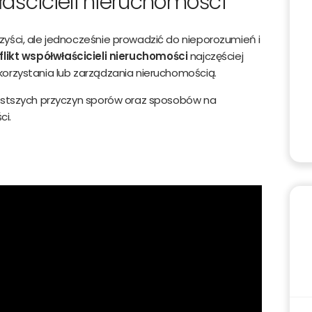
łaścicieli nieruchomości
yści, ale jednocześnie prowadzić do nieporozumień i
flikt współwłaścicieli nieruchomości
najczęściej
orzystania lub zarządzania nieruchomością.
zęstszych przyczyn sporów oraz sposobów na
ci.
s e-mail
Telefon komórkowy
Wyrażam zgodę na przetwarzanie moich danych osobowych przez Dobre P
. z o.o. w zakresie niezbędnym do oferowania produktów i usług w tym podmio
półpracujących ze Dobre Promo sp. z o.o. oraz zgodę na przetwarzanie moich
nych osobowych celach marketingowych przez Dobre Promo sp. z o.o., oraz
dmioty współpracujące ze Dobre Promo sp. z o.o. Przyjmuje do wiadomości, że
nie osobowe zostaną wprowadzone do bazy danych i będą przetwarzane prz
bre Promo sp. z o.o. dla celów statycznych. Oświadczam również iż moja zgoda
browolna, a także że zostałem poinformowany, iż mam prawo wglądu do swo