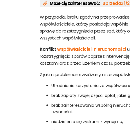
Może cię zainteresować:
Sprzedaż 1/
W przypadku braku zgody na przeprowadzeni
współwłaściciele, którzy posiadają wspólni
sprawę do rozstrzygnięcia przez sąd, który 
wszystkich współwłaścicieli.
Konflikt
współwłaścicieli nieruchomości
u
rozstrzygnięcia sporów poprzez interwencję
kosztami oraz przedłużeniem czasu potrzeb
Z jakimi problemami związanymi ze współwł
Utrudnianie korzystania ze współwłas
brak zapłaty swojej części opłat, jakie
brak zainteresowania wspólną nieruch
czynności,
niedzielenie się zyskami z wynajmu,