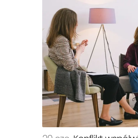
Rozm
Pięt
Sta
Ocz