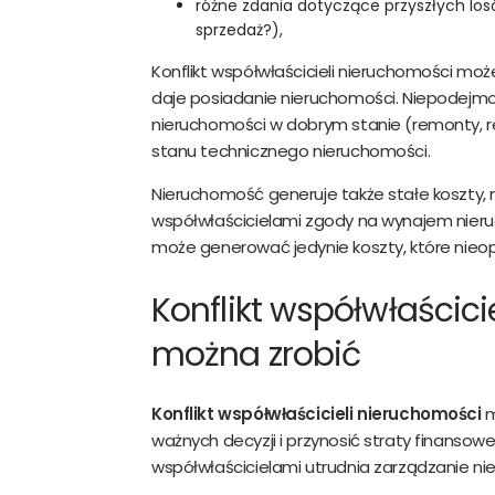
różne zdania dotyczące przyszłych lo
sprzedaż?),
Konflikt współwłaścicieli nieruchomości moż
daje posiadanie nieruchomości. Niepodejm
nieruchomości w dobrym stanie (remonty, 
stanu technicznego nieruchomości.
Nieruchomość generuje także stałe koszty, n
współwłaścicielami zgody na wynajem nieruch
może generować jedynie koszty, które nie
Konflikt współwłaścici
można zrobić
Konflikt współwłaścicieli nieruchomości
m
ważnych decyzji i przynosić straty finansow
współwłaścicielami utrudnia zarządzanie n