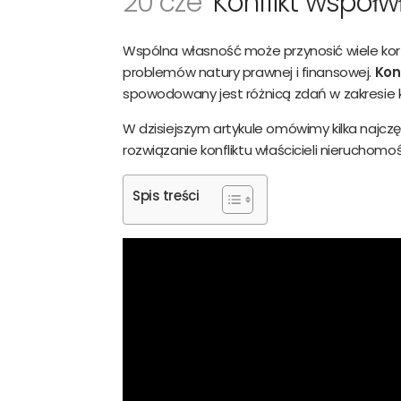
20 cze
Konflikt współw
Wspólna własność może przynosić wiele korz
Imię
problemów natury
prawnej i finansowej.
Kon
spowodowany jest różnicą zdań w zakresie k
W dzisiejszym artykule omówimy kilka najc
rozwiązanie konfliktu właścicieli nieruchomoś
Adre
Spis treści
sp
ws
da
po
da
Do
do