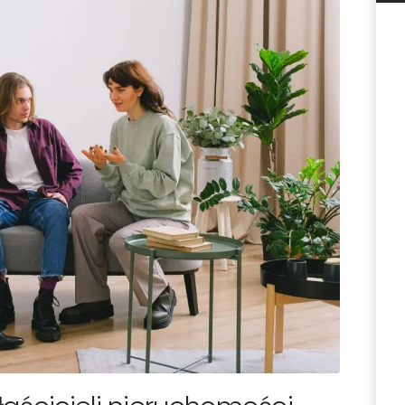
iar (m²)
Liczba pokoi
ro
Liczba pięter w budynku
ndard
Powód wyceny
ekiwana cena
Dodatkowe informacje