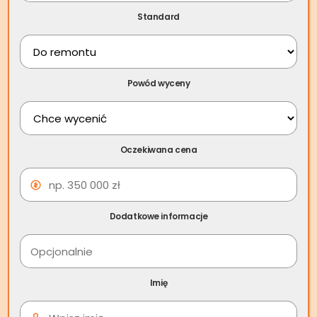
pokrzywdzeni przez spadkodawców, mają pewne
Standard
możliwości. Rozwiązania mogą być różne w zależności od
sytuacji. Swoich praw można dochodzić w sądzie,
skorzystać z instytucji zachowku, a gdy współwłasność
majątku spadkowego powoduje konflikty i problemy
Powód wyceny
spadkobiercy mogą pozbyć się kłopotów również poprzez
sprzedaż udziałów w spadku
.
Oczekiwana cena
Spis treści
Dodatkowe informacje
Imię