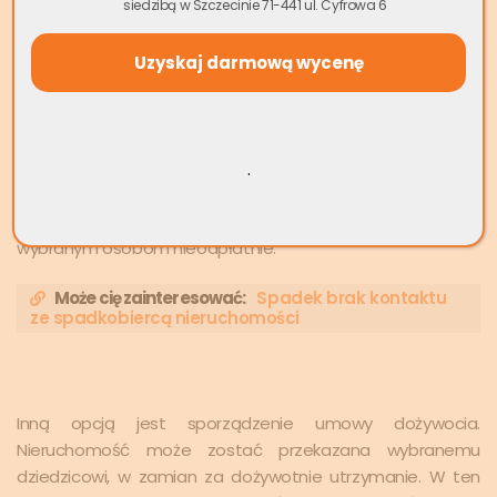
siedzibą w Szczecinie 71-441 ul. Cyfrowa 6
przez spadkodawców. Zdarza się, że jedno z dzieci nie
utrzymuje żadnych relacji z rodzicami, lub zachowuje się
wobec nich nieetycznie, a w takiej sytuacji rodzice mogą
chcieć przekazać swój cały majątek pozostałym dzieciom.
Rodzice mają różne sposoby na przekazanie swojego
majątku w wybrany przez siebie sposób – jednym z nich
.
jest darowizna. Rodzice mogą zdecydować o tym, że
przekażą nieruchomości czy pieniądze dzieciom lub innym
wybranym osobom nieodpłatnie.
Może cię zainteresować:
Spadek brak kontaktu
ze spadkobiercą nieruchomości
Inną opcją jest sporządzenie umowy dożywocia.
Nieruchomość może zostać przekazana wybranemu
dziedzicowi, w zamian za dożywotnie utrzymanie. W ten