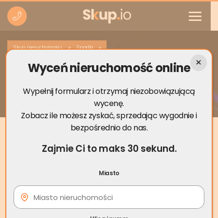
»
»
Skup nieruchomości
Spadki
Wyceń nieruchomość online
Niesprawiedliwy podział majątku przez
rodziców – spadek
Wypełnij formularz i otrzymaj niezobowiązującą
wycenę.
Zobacz ile możesz zyskać, sprzedając wygodnie i
bezpośrednio do nas.
Zajmie Ci to maks 30 sekund.
Miasto