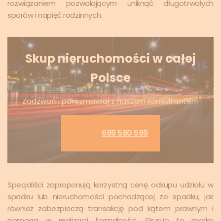
rozwiązaniem pozwalającym uniknąć długotrwałych
sporów i napięć rodzinnych.
Skup nieruchomości w całej
Polsce
Zadzwoń i porozmawiaj z naszym konsultantem
699 580 599
Specjaliści zaproponują korzystną cenę odkupu udziału w
spadku lub nieruchomości pochodzącej ze spadku, jak
również zabezpieczą transakcję pod kątem prawnym i
pomogą w realizacji formalności. Skup.io to marka