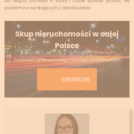
do Skup.io pozwala w łatwy i szybki sposób pozbyć się
problemów wynikających z dziedziczenia.
Skup nieruchomości w całej
Polsce
Zadzwoń i porozmawiaj z naszym konsultantem
699 580 599