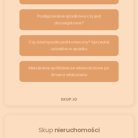
Postępowanie spadkowe czy jest
obowiązkowe?
Czy dział spadku jest konieczny? Sprzedaż
udziałów w spadku
Mieszkanie spółdzielcze własnościowe po
śmierci właściciela
SKUP.IO
Skup
nieruchomości