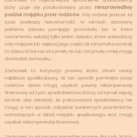
który czuje się poszkodowany przez
niesprawiedliwy
podział majątku przez rodziców
. Gdy rodzice jeszcze za
życia przekażą nieruchomość w ramach darowizny
jednemu dziecku pomijając pozostałe, lub w treści
testamentu wskażą tylko jedno dziecko, które odziedziczy
cały majątek lub większą jego część niż otrzymali pozostali,
to dzieci, które nie otrzymały nic lub otrzymały mniej mogą
dochodzić zachowku.
Zachowek to instytucja prawna, która chroni osoby
najbliższe spadkodawcy. W ten sposób pominięte przez
rodziców dzieci mogą uzyskać pewną rekompensatę
finansową od tych, spadkobierców, którzy otrzymali więcej.
Istotne, aby wiedzieć, że pokrzywdzeni spadkobiercy, nie
mogą w ten sposób odzyskać konkretnych przedmiotów
wchodzących w skład majątku spadkowego, lecz mogą
uzyskać rekompensatę finansową.
Zachowek to skuteczne narzędzie prawne dla tych, którzy