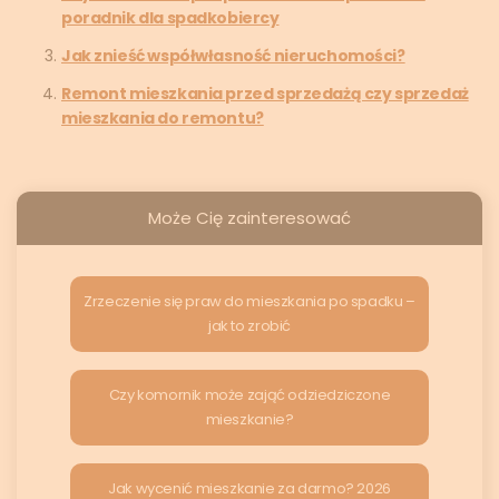
poradnik dla spadkobiercy
Jak znieść współwłasność nieruchomości?
Remont mieszkania przed sprzedażą czy sprzedaż
mieszkania do remontu?
Może Cię zainteresować
Zrzeczenie się praw do mieszkania po spadku –
jak to zrobić
Czy komornik może zająć odziedziczone
mieszkanie?
Jak wycenić mieszkanie za darmo? 2026