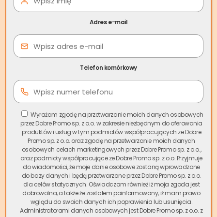
Adres e-mail
Niesprawiedliwy podział
majątku przez rodziców – jak
Telefon komórkowy
rodzice przekazują swój
majątek dzieciom
Wyrażam zgodę na przetwarzanie moich danych osobowych
przez Dobre Promo sp. z o.o. w zakresie niezbędnym do oferowania
W wielu przypadkach, po śmierci rodziców dochodzi do
produktów i usług w tym podmiotów współpracujących ze Dobre
dziedziczenia ustawowego. Dziedziczenie ustawowe
Promo sp. z o.o. oraz zgodę na przetwarzanie moich danych
powoduje, że spadek przypadnie konkretnym osobom,
osobowych celach marketingowych przez Dobre Promo sp. z o.o.,
oraz podmioty współpracujące ze Dobre Promo sp. z o.o. Przyjmuje
wskazanym w przepisach prawa – w pierwszej kolejności
do wiadomości, że moje danie osobowe zostaną wprowadzone
małżonkowi zmarłego i dzieciom w częściach równych. Do
do bazy danych i będą przetwarzane przez Dobre Promo sp. z o.o.
dziedziczenia ustawowego dojdzie zawsze wtedy, gdy
dla celów statycznych. Oświadczam również iż moja zgoda jest
dobrowolna, a także że zostałem poinformowany, iż mam prawo
osoba zmarła
za życia nie sporządzi testamentu.
wglądu do swoich danych ich poprawienia lub usunięcia.
Administratorami danych osobowych jest Dobre Promo sp. z o.o. z
Dziedziczenie według ustawy nie zawsze jest pożądane