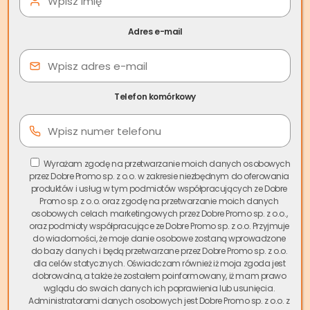
Adres e-mail
Telefon komórkowy
Wyrażam zgodę na przetwarzanie moich danych osobowych
Współwłasność nieruchomości
to stan, w którym dwie
przez Dobre Promo sp. z o.o. w zakresie niezbędnym do oferowania
osoby (lub więcej) posiadają udziały w prawie jej własności.
produktów i usług w tym podmiotów współpracujących ze Dobre
Promo sp. z o.o. oraz zgodę na przetwarzanie moich danych
Udziały w nieruchomości przybierają formę ułamków np. 1/2,
osobowych celach marketingowych przez Dobre Promo sp. z o.o.,
3/4/ 1/8, a ich właściciele mają pełne prawo do korzystania
oraz podmioty współpracujące ze Dobre Promo sp. z o.o. Przyjmuje
z całej nieruchomości – nie zaś do 1/2 czy 3/4 jej
do wiadomości, że moje danie osobowe zostaną wprowadzone
do bazy danych i będą przetwarzane przez Dobre Promo sp. z o.o.
wydzielonej części.
dla celów statycznych. Oświadczam również iż moja zgoda jest
dobrowolna, a także że zostałem poinformowany, iż mam prawo
Może cię zainteresować:
Dobrowolna spłata
wglądu do swoich danych ich poprawienia lub usunięcia.
długu u komornika – jak to zrobić?
Administratorami danych osobowych jest Dobre Promo sp. z o.o. z