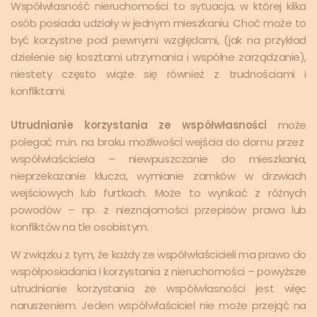
Współwłasność nieruchomości to sytuacja, w której kilka
osób posiada udziały w jednym mieszkaniu. Choć może to
być korzystne pod pewnymi względami, (jak na przykład
dzielenie się kosztami utrzymania i wspólne zarządzanie),
niestety często wiąże się również z trudnościami i
konfliktami.
Utrudnianie korzystania ze współwłasności
może
polegać m.in. na braku możliwości wejścia do domu przez
współwłaściciela – niewpuszczanie do mieszkania,
nieprzekazanie klucza, wymianie zamków w drzwiach
wejściowych lub furtkach. Może to wynikać z różnych
powodów – np. z nieznajomości przepisów prawa lub
konfliktów na tle osobistym.
W związku z tym, że każdy ze współwłaścicieli ma prawo do
współposiadania i korzystania z nieruchomości – powyższe
utrudnianie korzystania ze współwłasności jest więc
naruszeniem. Jeden współwłaściciel nie może przejąć na