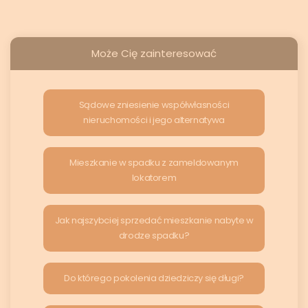
Może Cię zainteresować
Sądowe zniesienie współwłasności
nieruchomości i jego alternatywa
Mieszkanie w spadku z zameldowanym
lokatorem
Jak najszybciej sprzedać mieszkanie nabyte w
drodze spadku?
Do którego pokolenia dziedziczy się długi?