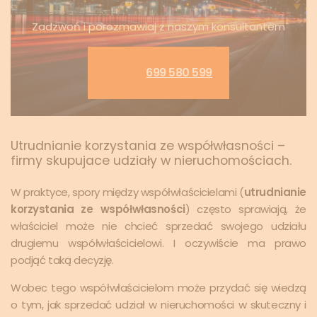
Zadzwoń i porozmawiaj z naszym konsultantem
699 580 599
Utrudnianie korzystania ze współwłasności –
firmy skupujace udziały w nieruchomościach.
W praktyce, spory między współwłaścicielami (
utrudnianie
korzystania ze współwłasności
) często sprawiają, że
właściciel może nie chcieć sprzedać swojego udziału
drugiemu współwłaścicielowi. I oczywiście ma prawo
podjąć taką decyzję.
Wobec tego współwłaścicielom może przydać się wiedzą
o tym, jak sprzedać udział w nieruchomości w skuteczny i