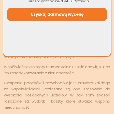
siedzibą w Szczecinie 71-441 ul. Cyfrowa 6
Współwłaściciele mają określone przez przepisy prawa i
obowiązki względem
wspólnej nieruchomości
. Są
uprawnieni do wspólnego posiadania i korzystania z
nieruchomości, w sposób, jaki daje się pogodzić ze
współposiadaniem i korzystaniem z nieruchomości przez
pozostałych współwłaścicieli. Oznacza to, że każdy
.
współwłaściciel może swobodnie korzystać z
nieruchomości, lecz jednocześnie musi akceptować te
same prawa przysługujące pozostałym.
Współwłaściciele mogą samodzielnie ustalić obowiązujące
ich zasady korzystania z nieruchomości.
Czerpanie pożytków i przychodów jest prawem każdego
ze współwłaścicieli. Rozliczane są one stosownie do
wysokości posiadanych udziałów. W taki sam sposób
rozliczane są wydatki i koszty, które stwarza wspólna
nieruchomość.