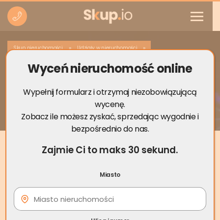
»
»
Skup nieruchomości
Udziały w nieruchomości
Wyceń nieruchomość online
Utrudnianie korzystania ze
współwłasności nieruchomości – co
zrobić
Wypełnij formularz i otrzymaj niezobowiązującą
wycenę.
Zobacz ile możesz zyskać, sprzedając wygodnie i
bezpośrednio do nas.
Zajmie Ci to maks 30 sekund.
Miasto