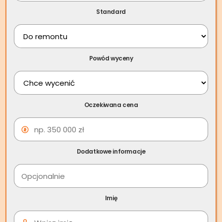
prawnych.
Standard
Spis treści
Powód wyceny
Oczekiwana cena
Dodatkowe informacje
Czy właściciel może wejść do
Imię
mieszkania, które