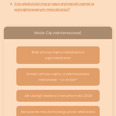
Czy właściciel ma prawo wymienić zamki w
wynajmowanym mieszkaniu?
Może Cię zainteresować
Brak umowy najmu mieszkania a
wypowiedzenie.
Koniec umowy najmu, a zdemolowane
mieszkanie – co zrobić?
Jak usunąć lokatora z nieruchomości 2026
Naruszenie miru domowego przez właściciela