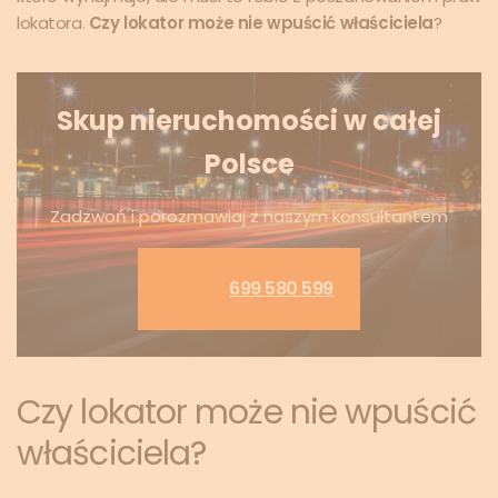
lokatora.
Czy lokator może nie wpuścić właściciela
?
Skup nieruchomości w całej
Polsce
Zadzwoń i porozmawiaj z naszym konsultantem
699 580 599
Czy lokator może nie wpuścić
właściciela?