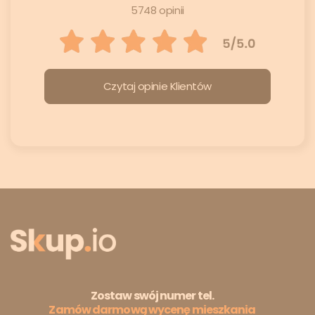
5748 opinii
Czytaj opinie Klientów
Zostaw swój numer tel.
Zamów darmową wycenę mieszkania