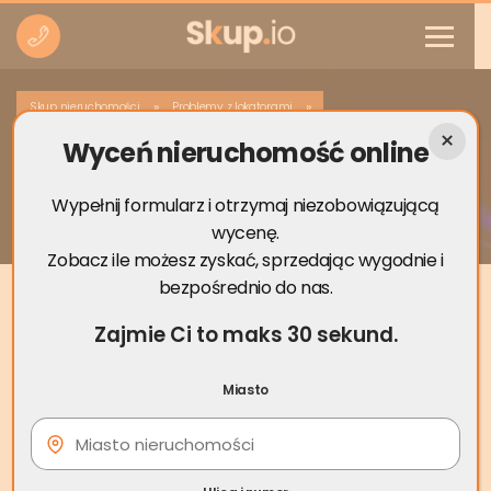
»
»
Skup nieruchomości
Problemy z lokatorami
Wyceń nieruchomość online
Czy lokator może nie wpuścić
właściciela?
Wypełnij formularz i otrzymaj niezobowiązującą
wycenę.
Zobacz ile możesz zyskać, sprzedając wygodnie i
bezpośrednio do nas.
Zajmie Ci to maks 30 sekund.
Miasto