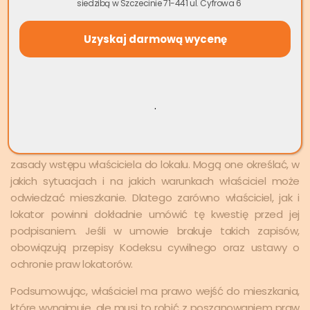
siedzibą w Szczecinie 71-441 ul. Cyfrowa 6
się w sposób nieuciążliwy. Właściciel nie może nadużywać
swojego prawa do kontroli, przeprowadzając częste i
nieuzasadnione wizyty, które mogłyby być odbierane jako
nękanie.
Może cię zainteresować:
Sprzedaż domu ze
spadku. Formalności, możliwości, podatki.
.
Warto również
zwrócić uwagę
na zapisy umowy najmu.
Często w umowach zawarte są klauzule precyzujące
zasady wstępu właściciela do lokalu. Mogą one określać, w
jakich sytuacjach i na jakich warunkach właściciel może
odwiedzać mieszkanie. Dlatego zarówno właściciel, jak i
lokator powinni dokładnie umówić tę kwestię przed jej
podpisaniem. Jeśli w umowie brakuje takich zapisów,
obowiązują przepisy Kodeksu cywilnego oraz ustawy o
ochronie praw lokatorów.
Podsumowując, właściciel ma prawo wejść do mieszkania,
które wynajmuje, ale musi to robić z poszanowaniem praw