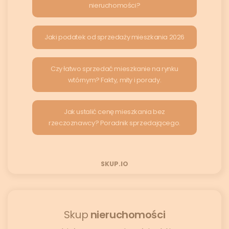
nieruchomości?
Jaki podatek od sprzedaży mieszkania 2026
Czy łatwo sprzedać mieszkanie na rynku
wtórnym? Fakty, mity i porady.
Jak ustalić cenę mieszkania bez
rzeczoznawcy? Poradnik sprzedającego.
SKUP.IO
Skup
nieruchomości