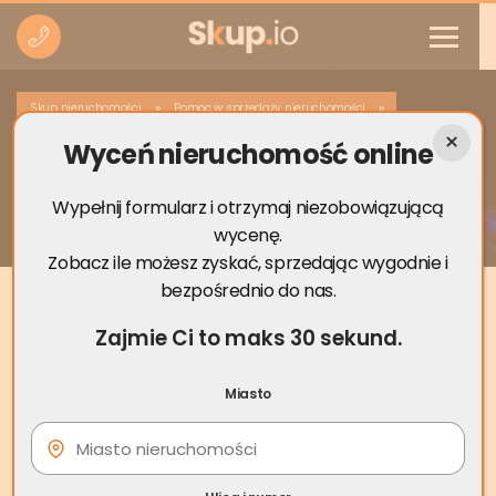
»
»
Skup nieruchomości
Pomoc w sprzedaży nieruchomości
Wyceń nieruchomość online
Jak bezpiecznie sprzedać mieszkanie na
rynku wtórnym 2026
Wypełnij formularz i otrzymaj niezobowiązującą
wycenę.
Zobacz ile możesz zyskać, sprzedając wygodnie i
bezpośrednio do nas.
Zajmie Ci to maks 30 sekund.
Miasto