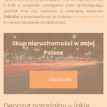
Z kolei w przypadku odstąpienia przez sprzedającego,
zadatek musi być zwrócony w podwójnej wysokości.
Zaliczka
, w przeciwieństwie do zadatku,
podlega zwrotowi
w całości, niezależnie od okoliczności.
Skup nieruchomości w całej
Polsce
Zadzwoń i porozmawiaj z naszym konsultantem
699 580 599
Depozyt notarialny – jakie