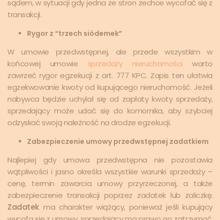
sądem, w sytuacji gdy jedna ze stron zechce wycofać się z
transakcji.
Rygor z “trzech siódemek”
W umowie przedwstępnej, ale przede wszystkim w
końcowej umowie
sprzedaży nieruchomości
warto
zawrzeć rygor egzekucji z art. 777 KPC. Zapis ten ułatwia
egzekwowanie kwoty od kupującego nieruchomość. Jeżeli
nabywca będzie uchylał się od zapłaty kwoty sprzedaży,
sprzedający może udać się do komornika, aby szybciej
odzyskać swoją należność na drodze egzekucji.
Zabezpieczenie umowy przedwstępnej zadatkiem
Najlepiej gdy umowa przedwstępna nie pozostawia
wątpliwości i jasno określa wszystkie warunki sprzedaży –
cenę, termin zawarcia umowy przyrzeczonej, a także
zabezpieczenie transakcji poprzez zadatek lub zaliczkę.
Zadatek
ma charakter wiążący, ponieważ jeśli kupujący
wycofa się z umowy, sprzedający ma prawo go zatrzymać.