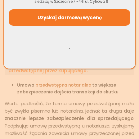
zobowiązują się do sfinalizowania transakcji i przeniesienia
siedzibą w Szczecinie 71-441 ul. Cyfrowa 6
własności nieruchomości na nabywcę w przyszłości.
Zawarcie umowy przedwstępnej nie jest wymagane, lecz w
przypadku większości transakcji taka umowa występuje. Jej
celem jest m.in. zarezerwowanie
nabycia nieruchomości
do
czasu uzyskania niezbędnych dokumentów czy uzyskania
.
kredytu przez kupującego.
Może cię zainteresować:
Zerwanie umowy
przedwstępnej przez kupującego.
Umowa
przedwstępna notarialna
to większe
zabezpieczenie dojścia transakcji do skutku
Warto podkreślić, że forma umowy przedwstępnej może
być zwykła pisemna lub notarialna, jednak ta druga
daje
znacznie lepsze zabezpieczenie dla sprzedającego
.
Podpisując umowę przedwstępną u notariusza, zyskujemy
możliwość żądania zawarcia umowy przyrzeczonej przed