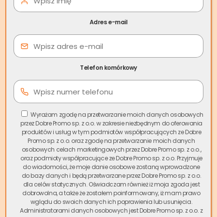
Adres e-mail
Telefon komórkowy
Umowa przedwstępna
Wyrażam zgodę na przetwarzanie moich danych osobowych
przez Dobre Promo sp. z o.o. w zakresie niezbędnym do oferowania
odpowiadająca Twoim
produktów i usług w tym podmiotów współpracujących ze Dobre
Promo sp. z o.o. oraz zgodę na przetwarzanie moich danych
potrzebom
osobowych celach marketingowych przez Dobre Promo sp. z o.o.,
oraz podmioty współpracujące ze Dobre Promo sp. z o.o. Przyjmuje
do wiadomości, że moje danie osobowe zostaną wprowadzone
Jak bezpiecznie sprzedać mieszkanie na rynku
do bazy danych i będą przetwarzane przez Dobre Promo sp. z o.o.
wtórnym? Zacznij od dobrze skonstruowanej umowy.
dla celów statycznych. Oświadczam również iż moja zgoda jest
dobrowolna, a także że zostałem poinformowany, iż mam prawo
Zawarcie umowy przedwstępnej to niezwykle ważny etap
wglądu do swoich danych ich poprawienia lub usunięcia.
sprzedaży mieszkania. Jest to dokument, w którym strony
Administratorami danych osobowych jest Dobre Promo sp. z o.o. z