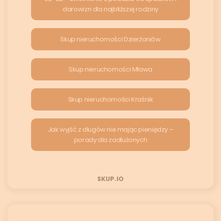
darowizn dla najbliższej rodziny
Skup nieruchomości Dzierżoniów
Skup nieruchomości Mława
Skup nieruchomości Kraśnik
Jak wyjść z długów nie mając pieniędzy –
porady dla zadłużonych
SKUP.IO