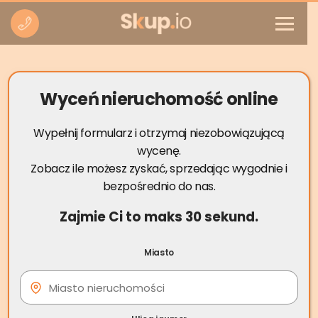
Wyceń nieruchomość online
Wypełnij formularz i otrzymaj niezobowiązującą
wycenę.
Zobacz ile możesz zyskać, sprzedając wygodnie i
bezpośrednio do nas.
Zajmie Ci to maks 30 sekund.
30 lip
Zachowek po
Miasto
rodzicach do ilu lat można
się ubiegać