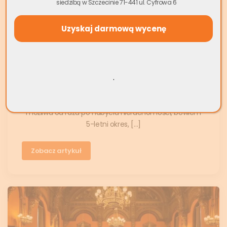
siedzibą w Szczecinie 71-441 ul. Cyfrowa 6
mieszkania
Sprzedaż mieszkania ze spadku a podatek, czyli po
jakim czasie można korzystnie sprzedać odziedziczoną
nieruchomość? Wiele osób dziedzicząc
nieruchomość, decyduje się na jej sprzedaż, aby
.
wykorzystać uzyskane z transakcji pieniądze w bardziej
dogodny dla siebie sposób. W wielu przypadkach
sprzedaż mieszkania ze spadku bez podatku będzie
możliwa od razu po nabyciu nieruchomości, bowiem
5-letni okres, […]
Zobacz artykuł