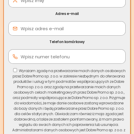
Zobacz artykuł
Adres e-mail
Telefon komórkowy
Wyrażam zgodę na przetwarzanie moich danych osobowych
przez Dobre Promo sp. z o.o. w zakresie niezbędnym do oferowania
produktów i usług w tym podmiotów współpracujących ze Dobre
Promo sp. z o.o. oraz zgodę na przetwarzanie moich danych
osobowych celach marketingowych przez Dobre Promo sp. z o.o.,
oraz podmioty współpracujące ze Dobre Promo sp. z o.o. Przyjmuje
do wiadomości, że moje danie osobowe zostaną wprowadzone
21 lip
Sprzedaż mieszkania ze
do bazy danych i będą przetwarzane przez Dobre Promo sp. z o.o.
dla celów statycznych. Oświadczam również iż moja zgoda jest
spadku a podatek –
dobrowolna, a także że zostałem poinformowany, iż mam prawo
wglądu do swoich danych ich poprawienia lub usunięcia.
korzystna sprzedaż
Administratorami danych osobowych jest Dobre Promo sp. z o.o. z