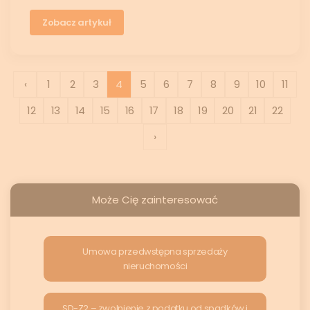
Zobacz artykuł
‹
1
2
3
4
5
6
7
8
9
10
11
12
13
14
15
16
17
18
19
20
21
22
›
Może Cię zainteresować
Umowa przedwstępna sprzedaży
nieruchomości
SD-Z2 – zwolnienie z podatku od spadków i