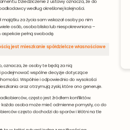
mentu. Dziedziczenie z ustawy oznacza, że do
padkodawcy według określonej kolejności.
el majątku za życia sam wskazał osoby po nim
wiele osób, osoba bliska lub niespokrewniona –
 aspekcie pełną swobodę.
ością jest mieszkanie spółdzielcze własnościowe
b, oznacza, że osoby te będą za nią
ni podejmować wspólne decyzje dotyczące
chomości. Wspólnie i odpowiednio do wysokości
szkania oraz otrzymują zyski, które ono generuje.
adkobierców, często jest źródłem konfliktów.
y – każda osoba może mieć odmienne pomysły, co do
ierców często dochodzi do sporów i kłótni na tle
go
to w takiej sytuacji jedna z możliwości na