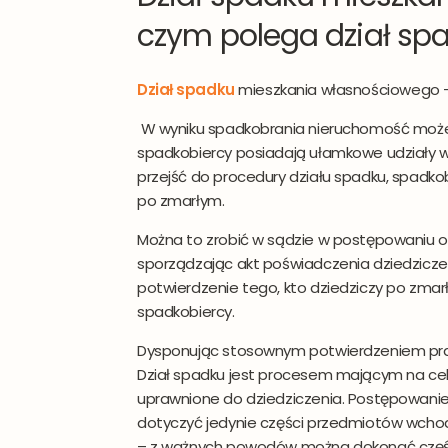
czym polega dział sp
Dział spadku
mieszkania własnościowego
–
W wyniku spadkobrania nieruchomość może
spadkobiercy posiadają ułamkowe udziały 
przejść do procedury działu spadku, spadk
po zmarłym.
Można to zrobić w sądzie w postępowaniu o 
sporządzając akt poświadczenia dziedzicze
potwierdzenie tego, kto dziedziczy po zmar
spadkobiercy.
Dysponując stosownym potwierdzeniem pra
Dział spadku jest procesem mającym na c
uprawnione do dziedziczenia. Postępowani
dotyczyć jedynie części przedmiotów wcho
– z ważnych powodów można dokonać częśc