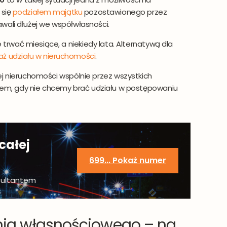
 się
podziałem majątku
pozostawionego przez
wali dłużej we współwłasności.
rwać miesiące, a niekiedy lata. Alternatywą dla
ż udziału w nieruchomości
.
łej nieruchomości wspólnie przez wszystkich
m, gdy nie chcemy brać udziału w postępowaniu
całej
699... Pokaż numer
sultantem
nia własnościowego – na