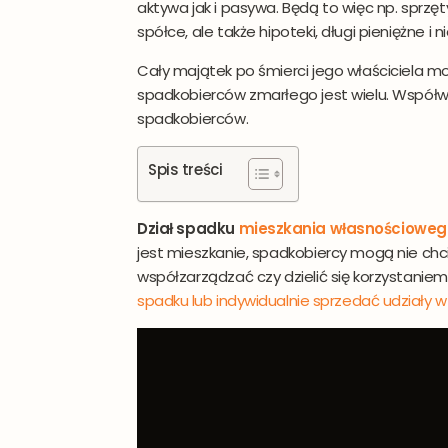
aktywa jak i pasywa. Będą to więc np. sprzęt
spółce, ale także hipoteki, długi pieniężne
Cały majątek po śmierci jego właściciela 
Imię
spadkobierców zmarłego jest wielu. Współ
spadkobierców.
Spis treści
Adre
Dział spadku
mieszkania własnościoweg
jest mieszkanie, spadkobiercy mogą nie chc
współzarządzać czy dzielić się korzystan
spadku lub indywidualnie sprzedać udziały 
sp
ws
da
po
da
Do
do