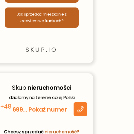
Jak sprzedać mieszkanie z
kredytem we frankach?
SKUP.IO
Skup
nieruchomości
romo
działamy na terenie całej Polski
tów
+48
699... Pokaż numer
 moje
ez
 jest
Chcesz sprzedać
nieruchomość?
ich