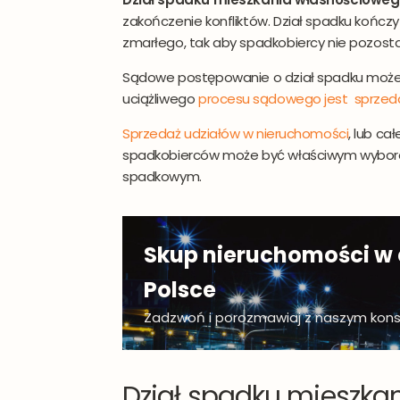
zakończenie konfliktów. Dział spadku kończy
zmarłego, tak aby spadkobiercy nie pozosta
Sądowe postępowanie o dział spadku może t
uciążliwego
procesu sądowego jest sprzeda
Sprzedaż udziałów w nieruchomości
, lub ca
spadkobierców może być właściwym wybore
spadkowym.
Skup nieruchomości w 
Polsce
Zadzwoń i porozmawiaj z naszym kon
Dział spadku mieszka