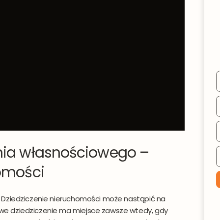
nych ich poprawienia lub usunięcia. Administratorami danych osobowych je
bre Promo sp. z o.o. z siedzibą w Szczecinie 71-441 ul. Cyfrowa 6
.
nia własnościowego –
homości
 Dziedziczenie nieruchomości może nastąpić na
e dziedziczenie ma miejsce zawsze wtedy, gdy