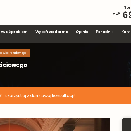
Spr
6
+48
zwiąż problem
Wyceń za darmo
Opinie
Poradnik
Kont
Wyceń nieruchomość onlin
ia własnościowego
Wypełnij formularz i otrzymaj niezobowiązującą wycenę.
ościowego
bacz ile możesz zyskać, sprzedając wygodnie i bezpośrednio
nas.
Zajmie Ci to maks 30 sekund.
i skorzystaj z darmowej konsultacji!
to
Ulica i numer