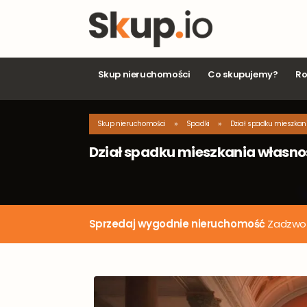
Skup nieruchomości
Co skupujemy?
Ro
»
»
Skup nieruchomości
Spadki
Dział spadku mieszkan
Dział spadku mieszkania własn
Zo
Sprzedaj wygodnie nieruchomość
Zadzwoń 
Mias