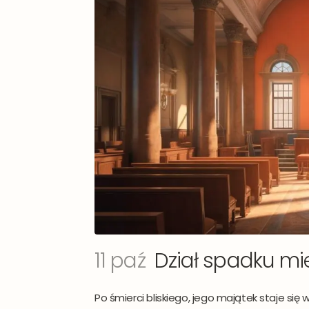
Rozm
Pięt
Sta
11 paź
Dział spadku mi
Ocz
Po śmierci bliskiego, jego majątek staje si