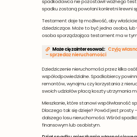
spadkodawca nie pozostawił ważnego testa
spadku zostaną powołani konkretni krewni s
Testament daje tę możliwość, aby właścici
dziedziczące. Może to być jedna osoba, lub 
osoba sporządzająca testament ma w tym
Może cię zainteresować:
Czyją własn
– sprzedaż nieruchomości
Dziedziczenie nieruchomości przez kilka osó
współodpowiedzialne. Spadkobiercy powin
remontów, wynajmu czy korzystania z nieru
swoich udziałów płacą koszty utrzymania mie
Mieszkanie, które stanowi współwłasność sp
Dlaczego tak się dzieje? Powód jest prost
dalszego losu nieruchomości. Wśród spadkob
finansowym lub osobistym.
Dział spadku mieszkania własnościowe