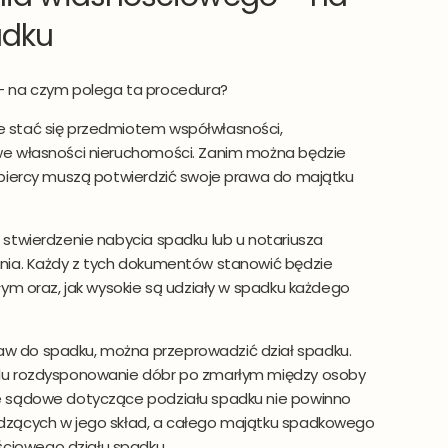
adku
 na czym polega ta procedura?
 stać się przedmiotem współwłasności,
we własności nieruchomości. Zanim można będzie
obiercy muszą potwierdzić swoje prawa do majątku
stwierdzenie nabycia spadku lub u notariusza
nia. Każdy z tych dokumentów stanowić będzie
łym oraz, jak wysokie są udziały w spadku każdego
w do spadku, można przeprowadzić dział spadku.
elu rozdysponowanie dóbr po zmarłym między osoby
e sądowe dotyczące podziału spadku nie powinno
dzących w jego skład, a całego majątku spadkowego
iowego działu spadku.