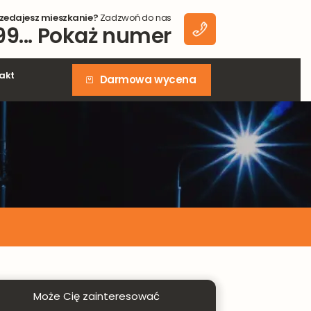
zedajesz mieszkanie?
Zadzwoń do nas
99... Pokaż numer
akt
Darmowa wycena
e
 do
Może Cię zainteresować