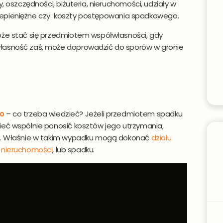
y, oszczędności, biżuteria, nieruchomości, udziały w
 i niepieniężne czy koszty postępowania spadkowego.
może stać się przedmiotem współwłasności, gdy
własność zaś, może doprowadzić do sporów w gronie
s e-mail
Telefon komórkowy
o
– co trzeba wiedzieć? Jeżeli przedmiotem spadku
ieć wspólnie ponosić kosztów jego utrzymania,
iem. Właśnie w takim wypadku mogą dokonać
działu
w nieruchomości
, lub spadku.
Wyrażam zgodę na przetwarzanie moich danych osobowych przez Dobre P
. z o.o. w zakresie niezbędnym do oferowania produktów i usług w tym podmio
półpracujących ze Dobre Promo sp. z o.o. oraz zgodę na przetwarzanie moich
nych osobowych celach marketingowych przez Dobre Promo sp. z o.o., oraz
dmioty współpracujące ze Dobre Promo sp. z o.o. Przyjmuje do wiadomości, że
nie osobowe zostaną wprowadzone do bazy danych i będą przetwarzane prz
bre Promo sp. z o.o. dla celów statycznych. Oświadczam również iż moja zgoda
browolna, a także że zostałem poinformowany, iż mam prawo wglądu do swo