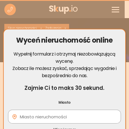
»
»
Skup nieruchomości
Zadłużenia
Wyceń nieruchomość online
Ile trwa postępowanie egzekucyjne?
Wypełnij formularz i otrzymaj niezobowiązującą
wycenę.
Zobacz ile możesz zyskać, sprzedając wygodnie i
bezpośrednio do nas.
Zajmie Ci to maks 30 sekund.
Miasto