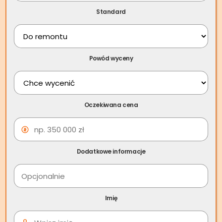
Spis treści
Standard
A jeżeli grozi Ci
licytacja komornicza nieruchomości
, a
spłata zadłużenia nie jest osiągalna w inny sposób,
skontaktuj się ze Skup.io, polską marką, specjalizującą się w
Powód wyceny
rozwiązywaniu problemów z nieruchomościami. Skup.io
umożliwia sprzedaż nieruchomości w obliczu zadłużenia,
komornika czy zajęcia komorniczego.
Oczekiwana cena
Dodatkowe informacje
Imię