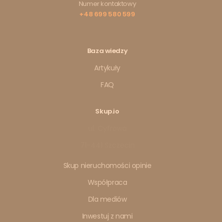
Numer kontaktowy
+48 699 580 599
Baza wiedzy
Artykuły
FAQ
Skup.io
ul. Cyfrowa
71-441 Szczecin
Skup nieruchomości opinie
Współpraca
Dla mediów
Inwestuj z nami