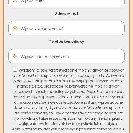
Ile trwa postępowanie
Adres e-mail
egzekucyjne?
Ile trwa postępowanie egzekucyjne?
Zwykle wszystko
Telefon komórkowy
zaczyna się od prób polubownego rozwiązania problemu
przez wierzyciela. Najczęściej wierzyciel kontaktuje się z
osobą zadłużoną, aby przypomnieć o zobowiązaniu,
dowiedzieć się, z czego wynika zwłoka, a czasami
Wyrażam zgodę na przetwarzanie moich danych osobowych
zaproponować dogodniejsze warunki spłaty. To może
przez Dobre Promo sp. z o.o. w zakresie niezbędnym do oferowania
produktów i usług w tym podmiotów współpracujących ze Dobre
potrwać od kilku dni do wielu miesięcy – w zależności od
Promo sp. z o.o. oraz zgodę na przetwarzanie moich danych
tego jak bardzo wierzyciel jest zdeterminowany, aby
osobowych celach marketingowych przez Dobre Promo sp. z o.o.,
odzyskać należność
oraz podmioty współpracujące ze Dobre Promo sp. z o.o. Przyjmuje
do wiadomości, że moje danie osobowe zostaną wprowadzone
do bazy danych i będą przetwarzane przez Dobre Promo sp. z o.o.
Może cię zainteresować:
Co zrobić jak bank
dla celów statycznych. Oświadczam również iż moja zgoda jest
sprzedał dług firmie windykacyjnej?
dobrowolna, a także że zostałem poinformowany, iż mam prawo
wglądu do swoich danych ich poprawienia lub usunięcia.
Jeśli powyższa
windykacja polubowna
nie przynosi to
Administratorami danych osobowych jest Dobre Promo sp. z o.o. z