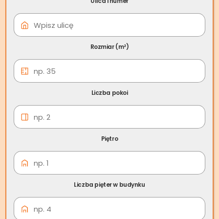
Ulica i numer
18 lis
Ile trwa postępowanie
egzekucyjne?
Rozmiar (m²)
Ile trwa postępowanie
egzekucyjne?
Liczba pokoi
Postępowanie egzekucyjne to proces trudny i stresujący,
stąd osoby zadłużone często zadają pytanie:
ile trwa
postępowanie egzekucyjne?
Odpowiedź zależy od wielu
Piętro
czynników, takich jak postawa stron, etap sprawy, jej
złożoność czy skład majątku dłużnika.
W tym artykule spróbujemy odpowiedzieć na tytułowe
Liczba pięter w budynku
pytanie i sprawdzimy, z jakich formalności składa się
egzekucja długów.