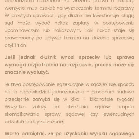
dochodzenia należności. Po złożeniu pozwu o zapłatę
wierzyciel musi czekać na wyznaczenie terminu rozprawy.
W prostych sprawach, gdy dłużnik nie kwestionuje długu,
sąd może wydać nakaz zapłaty w postępowaniu
upominawczym lub nakazowym. Taki nakaz staje się
prawomocny po upływie terminu na złożenie sprzeciwu,
czyli 14 dni.
Jeśli jednak dłużnik wnosi sprzeciw lub sprawa
wymaga rozpatrzenia na rozprawie, proces może się
znacznie wydłużyć
.
Ile trwa postępowanie egzekucyjne w sądzie? Nie sposób
na to odpowiedzieć jednoznacznie – procedura sądowa
przeciętnie zamyka się w kilka – kilkanaście tygodni.
Wszystko zależy od obłożenia sądów, stopnia
skomplikowania sprawy sądowej czy ewentualnych
odwołań osoby zadłużonej.
Warto pamiętać, że po uzyskaniu wyroku sądowego