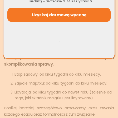
siedzibą w Szczecinie 71-441 ul. Cyfrowa 6
rezultatu, sprawa może trafić do sądu – wierzyciel składa
wniosek o zapłatę. Po uzyskaniu wyroku sądowego oraz
klauzuli wykonalności, wierzyciel może dopiero skierować
sprawę do komornika. Następnie rozpoczyna się etap
zajęcia majątku dłużnika i ewentualnej jego licytacji, jeśli
wierzytelność nie zostanie uregulowana dobrowolnie.
.
Każdy z tych etapów trwa pewien czas.
Ile trwa
postępowanie egzekucyjne? Zazwyczaj od kilku
miesięcy do kilku lat w zależności od stopnia
skomplikowania sprawy.
Etap sądowy: od kilku tygodni do kilku miesięcy.
Zajęcie majątku: od kilku tygodni do kilku miesięcy.
Licytacja: od kilku tygodni do nawet roku (zależnie od
tego, jaki składnik majątku jest licytowany).
Poniżej bardziej szczegółowo omawiamy czas trwania
każdego etapu oraz formalności z tym związane.