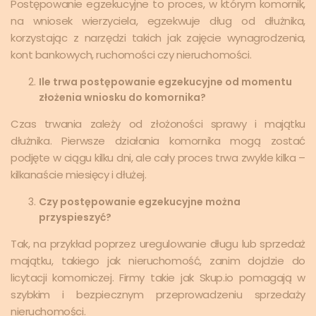
Postępowanie egzekucyjne to proces, w którym komornik,
na wniosek wierzyciela, egzekwuje dług od dłużnika,
korzystając z narzędzi takich jak zajęcie wynagrodzenia,
kont bankowych, ruchomości czy nieruchomości.
Ile trwa postępowanie egzekucyjne od momentu
złożenia wniosku do komornika?
Czas trwania zależy od złożoności sprawy i majątku
dłużnika. Pierwsze działania komornika mogą zostać
podjęte w ciągu kilku dni, ale cały proces trwa zwykle kilka –
kilkanaście miesięcy i dłużej.
Czy postępowanie egzekucyjne można
przyspieszyć?
Tak, na przykład poprzez uregulowanie długu lub sprzedaż
majątku, takiego jak nieruchomość, zanim dojdzie do
licytacji komorniczej. Firmy takie jak Skup.io pomagają w
szybkim i bezpiecznym przeprowadzeniu sprzedaży
nieruchomości.