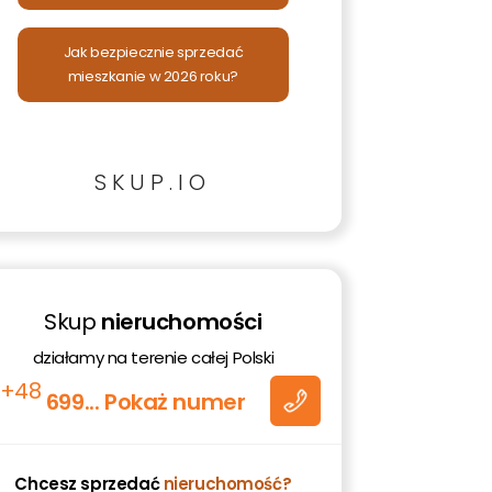
Jak bezpiecznie sprzedać
mieszkanie w 2026 roku?
SKUP.IO
Skup
nieruchomości
romo
działamy na terenie całej Polski
tów
+48
699... Pokaż numer
 moje
ez
 jest
Chcesz sprzedać
nieruchomość?
ich