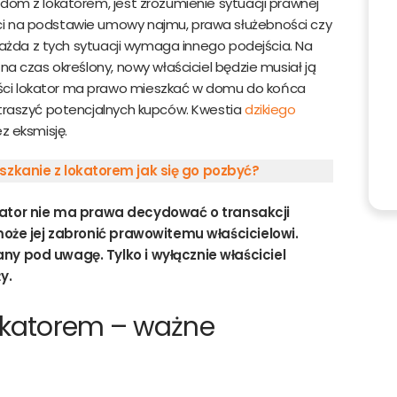
dom z lokatorem, jest zrozumienie sytuacji prawnej
ci na podstawie umowy najmu, prawa służebności czy
 Każda z tych sytuacji wymaga innego podejścia. Na
na czas określony, nowy właściciel będzie musiał ją
ści lokator ma prawo mieszkać w domu do końca
straszyć potencjalnych kupców. Kwestia
dzikiego
 eksmisję.
szkanie z lokatorem jak się go pozbyć?
tor nie ma prawa decydować o transakcji
e może jej zabronić prawowitemu właścicielowi.
any pod uwagę. Tylko i wyłącznie właściciel
y.
okatorem – ważne