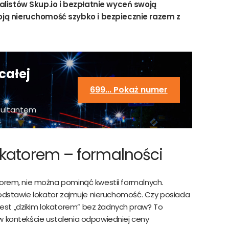
alistów Skup.io i bezpłatnie wyceń swoją
ją nieruchomość szybko i bezpiecznie razem z
całej
699... Pokaż numer
sultantem
okatorem – formalności
torem, nie można pominąć kwestii formalnych.
 podstawie lokator zajmuje nieruchomość. Czy posiada
st „dzikim lokatorem” bez żadnych praw? To
w kontekście ustalenia odpowiedniej ceny