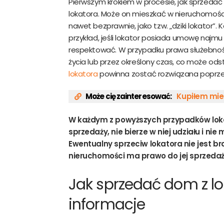
Pierwszym krokiem w procesie, jak sprzedać 
lokatora. Może on mieszkać w nieruchomoś
nawet bezprawnie, jako tzw. „dziki lokator”.
przykład, jeśli lokator posiada umowę najmu 
respektować. W przypadku prawa służebno
życia lub przez określony czas, co może od
lokatora
powinna zostać rozwiązana poprzez
Może cię zainteresować:
Kupiłem mie
W każdym z powyższych przypadków loka
sprzedaży, nie bierze w niej udziału i ni
Ewentualny sprzeciw lokatora nie jest br
nieruchomości ma prawo do jej sprzedaż
Jak sprzedać dom z l
informacje