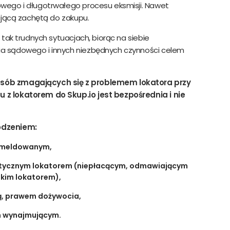
wego i długotrwałego procesu eksmisji. Nawet
ającą zachętą do zakupu.
tak trudnych sytuacjach, biorąc na siebie
a sądowego i innych niezbędnych czynności celem
sób zmagających się z problemem lokatora przy
z lokatorem do Skup.io jest bezpośrednia i nie
odzeniem:
zameldowanym,
atycznym lokatorem (niepłacącym, odmawiającym
ikim lokatorem),
ą, prawem dożywocia,
m wynajmującym.