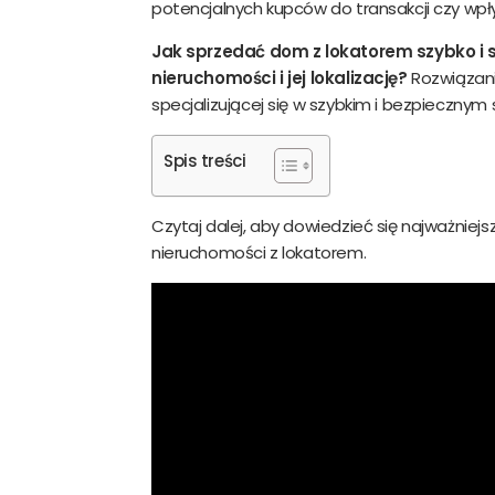
potencjalnych kupców do transakcji czy wp
Jak sprzedać dom z lokatorem szybko i 
nieruchomości i jej lokalizację?
Rozwiązani
Imię
specjalizującej się w szybkim i bezpieczny
Spis treści
Adre
Czytaj dalej, aby dowiedzieć się najważniej
nieruchomości z lokatorem.
sp
ws
da
po
da
Do
do