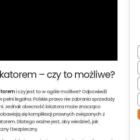
nych ich poprawienia lub usunięcia. Administratorami danych osobowych je
bre Promo sp. z o.o. z siedzibą w Szczecinie 71-441 ul. Cyfrowa 6
katorem – czy to możliwe?
.
atorem
i czy jest to w ogóle możliwe? Odpowiedź
 pełni legalna. Polskie prawo nie zabrania sprzedaży
mi. Jednak obecność lokatora może znacząco
 obawiają się komplikacji prawnych związanych z
atorem. Dlatego ważne jest, aby wiedzieć, jak
ny i bezpieczny.