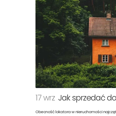
Rozm
Pięt
Sta
17 wrz
Jak sprzedać do
Ocz
Obecność lokatora w nieruchomości najczęś