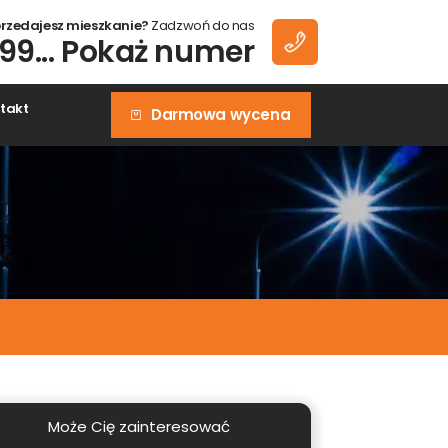
zedajesz mieszkanie?
Zadzwoń do nas
99... Pokaż numer
akt
Darmowa wycena
e
 do
Może Cię zainteresować