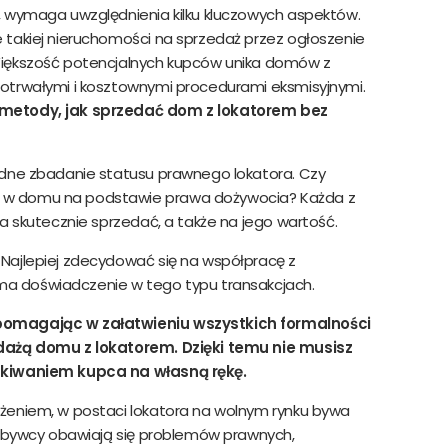
, wymaga uwzględnienia kilku kluczowych aspektów.
 takiej nieruchomości na sprzedaż przez ogłoszenie
Większość potencjalnych kupców unika domów z
otrwałymi i kosztownymi procedurami eksmisyjnymi.
 metody, jak sprzedać dom z lokatorem bez
adne zbadanie statusu prawnego lokatora. Czy
 w domu na podstawie prawa dożywocia? Każda z
na skutecznie sprzedać, a także na jego wartość.
Najlepiej zdecydować się na współpracę z
 ma doświadczenie w tego typu transakcjach.
pomagając w załatwieniu wszystkich formalności
edażą domu z lokatorem. Dzięki temu nie musisz
ukiwaniem kupca na własną rękę.
żeniem, w postaci lokatora na wolnym rynku bywa
nabywcy obawiają się problemów prawnych,