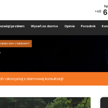
Spr
6
+48
zwiąż problem
Wyceń za darmo
Opinie
Poradnik
Kont
Wyceń nieruchomość onlin
zedać dom z lokatorem?
Wypełnij formularz i otrzymaj niezobowiązującą wycenę.
bacz ile możesz zyskać, sprzedając wygodnie i bezpośrednio
nas.
Zajmie Ci to maks 30 sekund.
i skorzystaj z darmowej konsultacji!
to
Ulica i numer