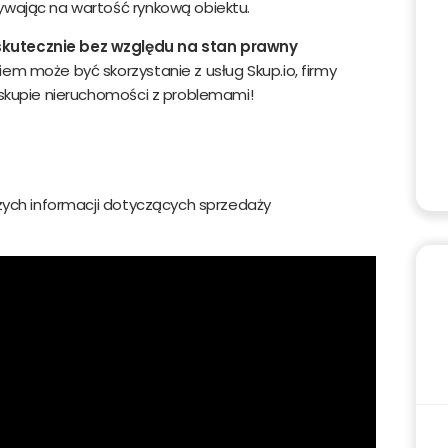
ływając na wartość rynkową obiektu.
skutecznie bez względu na stan prawny
em może być skorzystanie z usług Skup.io, firmy
m skupie nieruchomości z problemami!
s e-mail
Telefon komórkowy
szych informacji dotyczących sprzedaży
Wyrażam zgodę na przetwarzanie moich danych osobowych przez Dobre P
. z o.o. w zakresie niezbędnym do oferowania produktów i usług w tym podmio
półpracujących ze Dobre Promo sp. z o.o. oraz zgodę na przetwarzanie moich
nych osobowych celach marketingowych przez Dobre Promo sp. z o.o., oraz
dmioty współpracujące ze Dobre Promo sp. z o.o. Przyjmuje do wiadomości, że
nie osobowe zostaną wprowadzone do bazy danych i będą przetwarzane prz
bre Promo sp. z o.o. dla celów statycznych. Oświadczam również iż moja zgoda
browolna, a także że zostałem poinformowany, iż mam prawo wglądu do swo