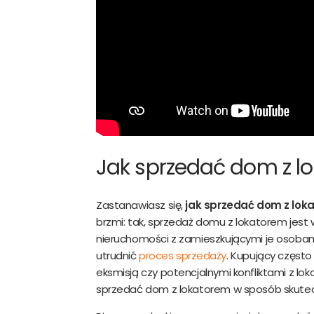
da
Do
Jak sprzedać dom z lo
Zastanawiasz się,
jak sprzedać dom z lok
brzmi: tak, sprzedaż domu z lokatorem jest w
nieruchomości z zamieszkującymi je osoba
utrudnić
proces sprzedaży
. Kupujący często
eksmisją czy potencjalnymi konfliktami z lok
sprzedać dom z lokatorem w sposób skutecz