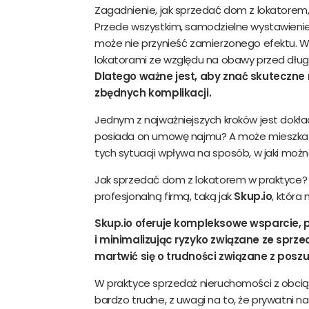
Zagadnienie, jak sprzedać dom z lokatorem
Przede wszystkim, samodzielne wystawienie
może nie przynieść zamierzonego efektu. 
lokatorami ze względu na obawy przed dług
Dlatego ważne jest, aby znać skuteczne
zbędnych komplikacji.
Jednym z najważniejszych kroków jest dokł
posiada on umowę najmu? A może mieszka
tych sytuacji wpływa na sposób, w jaki moż
Jak sprzedać dom z lokatorem w praktyce? 
profesjonalną firmą, taką jak
Skup.io
, która
Skup.io oferuje kompleksowe wsparcie, 
i minimalizując ryzyko związane ze sprz
martwić się o trudności związane z posz
W praktyce sprzedaż nieruchomości z obcią
bardzo trudne, z uwagi na to, że prywatni 