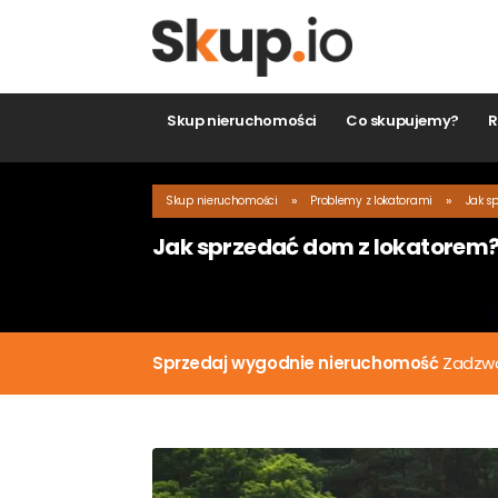
Skup nieruchomości
Co skupujemy?
Ro
»
»
Skup nieruchomości
Problemy z lokatorami
Jak spr
Jak sprzedać dom z lokatorem?
Zo
Sprzedaj wygodnie nieruchomość
Zadzwoń 
Mias