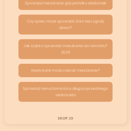
Sprzedaż mieszkania gdy jest kilku właścicieli
Czy ojciec może sprzedać dom bez zgody
dzieci?
Jak szybko sprzedać mieszkanie do remontu?
2026
Kiedy bank może zabrać mieszkanie?
Sprzedaż nieruchomości a długi poprzedniego
właściciela
SKUP.IO