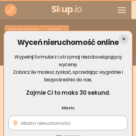
»
»
Skup nieruchomości
Poradnik
Wyceń nieruchomość online
Skąd wziąć pieniądze na długi szybko?
Wypełnij formularz i otrzymaj niezobowiązującą
wycenę.
Zobacz ile możesz zyskać, sprzedając wygodnie i
bezpośrednio do nas.
Zajmie Ci to maks 30 sekund.
Miasto