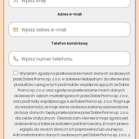
Skąd wziąć pieniądze na
długi – jak uniknąć
Adres e-mail
komornika
Telefon komórkowy
Pogorszenie sytuacji materialnej może wynikać z różnych
powodów – utraty pracy, nagłego zwiększenia wydatków
np. w związku z chorobą, nietrafionej inwestycji czy wzrostu
comiesięcznych opłat i rat kredytowych. Problemy
Wyrażam zgodę na przetwarzanie moich danych osobowych
finansowe, szczególnie w ostatnim czasie, są
przez Dobre Promo sp. z o.o. w zakresie niezbędnym do oferowania
zmartwieniem wielu z nas.
produktów i usług w tym podmiotów współpracujących ze Dobre
Promo sp. z o.o. oraz zgodę na przetwarzanie moich danych
Często traktujemy problemy materialne jako przejściowe, i
osobowych celach marketingowych przez Dobre Promo sp. z o.o.,
decydujemy się na podjęcie działań, dopiero gdy zmusza
oraz podmioty współpracujące ze Dobre Promo sp. z o.o. Przyjmuje
do wiadomości, że moje danie osobowe zostaną wprowadzone
nas do tego wierzyciel. W wielu przypadkach, gdy
do bazy danych i będą przetwarzane przez Dobre Promo sp. z o.o.
zadłużenie jest niewielkie, wystarczą drobne zmiany:
dla celów statycznych. Oświadczam również iż moja zgoda jest
tymczasowe ograniczenie zbędnych wydatków czy
dobrowolna, a także że zostałem poinformowany, iż mam prawo
wglądu do swoich danych ich poprawienia lub usunięcia.
podjęcie dodatkowej pracy. Niestety, bywa, że powyższe
Administratorami danych osobowych jest Dobre Promo sp. z o.o. z
czynności nie wystarczają, aby poradzić sobie z większym