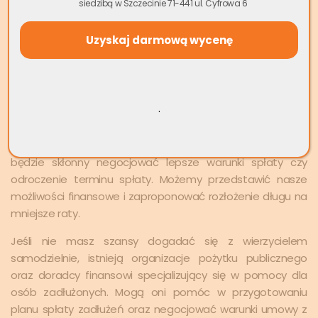
siedzibą w Szczecinie 71-441 ul. Cyfrowa 6
zadłużeniem. Wierzyciel domaga się spłaty, a w końcu
kontaktuje się z nami komornik.
Skąd wziąć pieniądze na długi
? Przede wszystkim warto,
aby dłużnik skontaktował się ze swoim wierzycielem i
powiedział mu o trudnej sytuacji finansowej, w jakiej się
.
znajduje. Unikanie wierzyciela nie zaprowadzi nas do
niczego dobrego. Szczera rozmowa i wyrażenie chęci
spłaty zobowiązania może spowodować, że wierzyciel
będzie skłonny negocjować lepsze warunki spłaty czy
odroczenie terminu spłaty. Możemy przedstawić nasze
możliwości finansowe i zaproponować rozłożenie długu na
mniejsze raty.
Jeśli nie masz szansy dogadać się z wierzycielem
samodzielnie, istnieją organizacje pożytku publicznego
oraz doradcy finansowi specjalizujący się w pomocy dla
osób zadłużonych. Mogą oni pomóc w przygotowaniu
planu spłaty zadłużeń oraz negocjować warunki umowy z