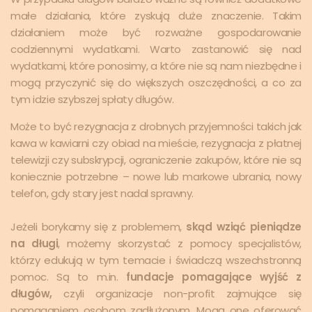
małe działania, które zyskują duże znaczenie. Takim
działaniem może być rozważne gospodarowanie
codziennymi wydatkami. Warto zastanowić się nad
wydatkami, które ponosimy, a które nie są nam niezbędne i
mogą przyczynić się do większych oszczędności, a co za
tym idzie szybszej spłaty długów.
Może to być rezygnacja z drobnych przyjemności takich jak
kawa w kawiarni czy obiad na mieście, rezygnacja z płatnej
telewizji czy subskrypcji, ograniczenie zakupów, które nie są
koniecznie potrzebne – nowe lub markowe ubrania, nowy
telefon, gdy stary jest nadal sprawny.
Jeżeli borykamy się z problemem,
skąd wziąć pieniądze
na długi
, możemy skorzystać z pomocy specjalistów,
którzy edukują w tym temacie i świadczą wszechstronną
pomoc. Są to m.in.
fundacje pomagające wyjść z
długów,
czyli organizacje non-profit zajmujące się
pomaganiem osobom zadłużonym. Mogą one oferować