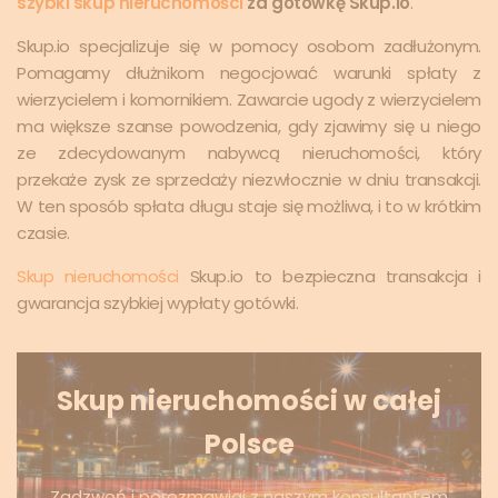
szybki skup nieruchomości
za gotówkę Skup.io
.
Skup.io specjalizuje się w pomocy osobom zadłużonym.
Pomagamy dłużnikom negocjować warunki spłaty z
wierzycielem i komornikiem. Zawarcie ugody z wierzycielem
ma większe szanse powodzenia, gdy zjawimy się u niego
ze zdecydowanym nabywcą nieruchomości, który
przekaże zysk ze sprzedaży niezwłocznie w dniu transakcji.
W ten sposób spłata długu staje się możliwa, i to w krótkim
czasie.
Skup nieruchomości
Skup.io to bezpieczna transakcja i
gwarancja szybkiej wypłaty gotówki.
Skup nieruchomości w całej
Polsce
Zadzwoń i porozmawiaj z naszym konsultantem