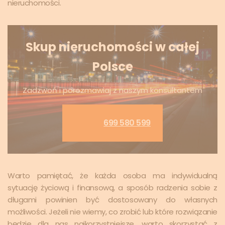
nieruchomości.
Skup nieruchomości w całej
Polsce
Zadzwoń i porozmawiaj z naszym konsultantem
699 580 599
Warto pamiętać, że każda osoba ma indywidualną
sytuację życiową i finansową, a sposób radzenia sobie z
długami powinien być dostosowany do własnych
możliwości. Jeżeli nie wiemy, co zrobić lub które rozwiązanie
będzie dla nas najkorzystniejsze, warto skorzystać z