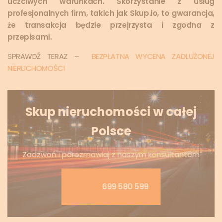
uczciwych warunkach. Skorzystanie z usług
profesjonalnych firm, takich jak Skup.io, to gwarancja,
że transakcja będzie przejrzysta i zgodna z
przepisami.
SPRAWDŹ TERAZ –
BEZPŁATNA WYCENA ZADŁUŻONEJ
NIERUCHOMOŚCI
Skup nieruchomości w całej
Polsce
Zadzwoń i porozmawiaj z naszym konsultantem
699 580 599