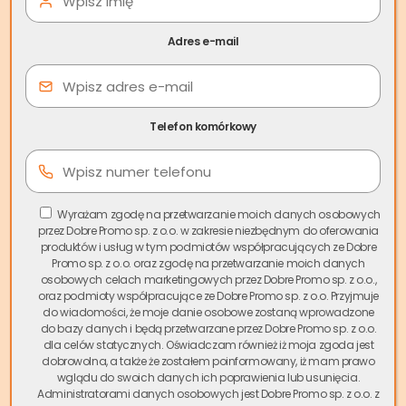
Adres e-mail
Co to jest skarga pauliańska?
Skarga pauliańska czy ktoś wygrał?
Zanim skupimy się
na tytułowym pytaniu sprawdźmy czym jest skarga
Telefon komórkowy
pauliańska. Skarga
pauliańska
to instytucja prawna
mająca na celu ochronę wierzycieli przed działaniami
dłużników zmierzającymi do wyzbycia się majątku. Skarga
umożliwia wierzycielowi żądanie uznania czynności prawnej
Wyrażam zgodę na przetwarzanie moich danych osobowych
przez Dobre Promo sp. z o.o. w zakresie niezbędnym do oferowania
dokonanej przez dłużnika za bezskuteczną, jeśli została
produktów i usług w tym podmiotów współpracujących ze Dobre
ona wykonana ze świadomością pokrzywdzenia
Promo sp. z o.o. oraz zgodę na przetwarzanie moich danych
wierzyciela.
osobowych celach marketingowych przez Dobre Promo sp. z o.o.,
oraz podmioty współpracujące ze Dobre Promo sp. z o.o. Przyjmuje
Skarga pauliańska została wprowadzona do polskiego
do wiadomości, że moje danie osobowe zostaną wprowadzone
do bazy danych i będą przetwarzane przez Dobre Promo sp. z o.o.
systemu prawnego jako odpowiedź na próby unikania
dla celów statycznych. Oświadczam również iż moja zgoda jest
odpowiedzialności finansowej przez dłużników. Jest to
dobrowolna, a także że zostałem poinformowany, iż mam prawo
narzędzie, które pozwala wierzycielom na walkę z
wglądu do swoich danych ich poprawienia lub usunięcia.
Administratorami danych osobowych jest Dobre Promo sp. z o.o. z
nieuczciwymi praktykami, takimi jak ukrywanie majątku