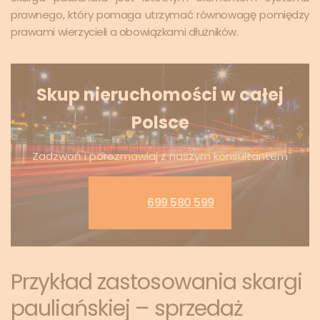
prawnego, który pomaga utrzymać równowagę pomiędzy
prawami wierzycieli a obowiązkami dłużników.
Skup nieruchomości w całej
Polsce
Zadzwoń i porozmawiaj z naszym konsultantem
699 580 599
Przykład zastosowania skargi
pauliańskiej – sprzedaż