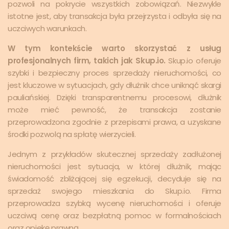
pozwoli na pokrycie wszystkich zobowiązań. Niezwykle
istotne jest, aby transakcja była przejrzysta i odbyła się na
uczciwych warunkach.
W tym kontekście warto skorzystać z usług
profesjonalnych firm, takich jak Skup.io.
Skup.io oferuje
szybki i bezpieczny proces sprzedaży nieruchomości, co
jest kluczowe w sytuacjach, gdy dłużnik chce uniknąć skargi
pauliańskiej. Dzięki transparentnemu procesowi, dłużnik
może mieć pewność, że transakcja zostanie
przeprowadzona zgodnie z przepisami prawa, a uzyskane
środki pozwolą na spłatę wierzycieli.
Jednym z przykładów skutecznej sprzedaży zadłużonej
nieruchomości jest sytuacja, w której dłużnik, mając
świadomość zbliżającej się egzekucji, decyduje się na
sprzedaż swojego mieszkania do Skup.io. Firma
przeprowadza szybką wycenę nieruchomości i oferuje
uczciwą cenę oraz bezpłatną pomoc w formalnościach
oraz opiekę prawną.