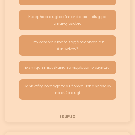
Kto spłaca długi po śmierci ojca – długi po
zmarłej osobie
Czy komornik może zająć mieszkanie z
darowizny?
Eksmisja z mieszkania za niepłacenie czynszu
Bank który pomaga zadłużonym i inne sposoby
na duże długi
SKUP.IO