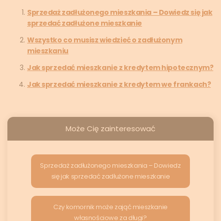
Sprzedaż zadłużonego mieszkania – Dowiedz się jak
sprzedać zadłużone mieszkanie
Wszystko co musisz wiedzieć o zadłużonym
mieszkaniu
Jak sprzedać mieszkanie z kredytem hipotecznym?
Jak sprzedać mieszkanie z kredytem we frankach?
Może Cię zainteresować
Sprzedaż zadłużonego mieszkania – Dowiedz
się jak sprzedać zadłużone mieszkanie
Czy komornik może zająć mieszkanie
własnościowe za długi?