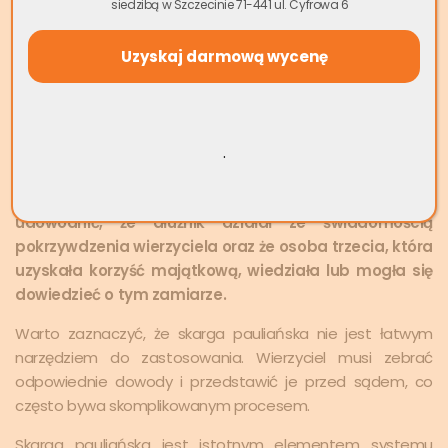
siedzibą w Szczecinie 71-441 ul. Cyfrowa 6
przed
egzekucją komorniczą
.
Może cię zainteresować:
Większościowy udział w
nieruchomości – co warto wiedzieć?
Przykładami takich działań mogą być darowizny, sprzedaż
majątku po zaniżonej cenie lub przekazanie go bliskim
.
osobom w celu uniknięcia egzekucji.
Aby skarga
pauliańska była skuteczna, wierzyciel musi
udowodnić, że dłużnik działał ze świadomością
pokrzywdzenia wierzyciela oraz że osoba trzecia, która
uzyskała korzyść majątkową, wiedziała lub mogła się
dowiedzieć o tym zamiarze.
Warto zaznaczyć, że skarga pauliańska nie jest łatwym
narzędziem do zastosowania. Wierzyciel musi zebrać
odpowiednie dowody i przedstawić je przed sądem, co
często bywa skomplikowanym procesem.
Skarga pauliańska jest istotnym elementem systemu