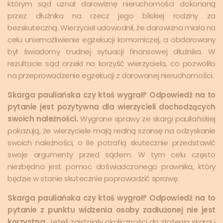
którym sąd uznał darowiznę nieruchomości dokonaną
przez dłużnika na rzecz jego bliskiej rodziny za
bezskuteczną. Wierzyciel udowodnił, że darowizna miała na
celu uniemożliwienie egzekucji komorniczej, a obdarowany
był świadomy trudnej sytuacji finansowej dłużnika. W
rezultacie sąd orzekł na korzyść wierzyciela, co pozwoliło
na przeprowadzenie egzekucji z darowanej nieruchomości.
Skarga pauliańska czy ktoś wygrał? Odpowiedź na to
pytanie jest pozytywna dla wierzycieli dochodzących
swoich należności.
Wygrane sprawy ze skargi pauliańskiej
pokazują, że wierzyciele mają realną szansę na odzyskanie
swoich należności, o ile potrafią skutecznie przedstawić
swoje argumenty przed sądem. W tym celu często
niezbędna jest pomoc doświadczonego prawnika, który
będzie w stanie skutecznie poprowadzić sprawę.
Skarga pauliańska czy ktoś wygrał? Odpowiedź na to
pytanie z punktu widzenia osoby zadłużonej nie jest
korzystna.
Jeżeli zaistniały okoliczności do złożenia skargi i