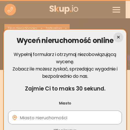
»
»
Skup nieruchomości
Zadłużenia
Wyceń nieruchomość online
Skarga pauliańska czy ktoś wygrał –
nieruchomość a długi
Wypełnij formularz i otrzymaj niezobowiązującą
wycenę.
Zobacz ile możesz zyskać, sprzedając wygodnie i
bezpośrednio do nas.
Zajmie Ci to maks 30 sekund.
Miasto