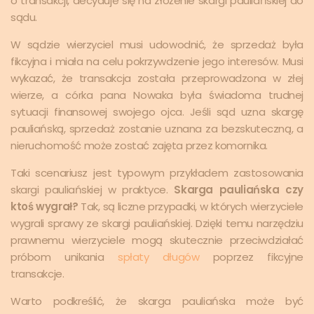
o transakcji, decyduje się na złożenie skargi pauliańskiej do
sądu.
W sądzie wierzyciel musi udowodnić, że sprzedaż była
fikcyjna i miała na celu pokrzywdzenie jego interesów. Musi
wykazać, że transakcja została przeprowadzona w złej
wierze, a córka pana Nowaka była świadoma trudnej
sytuacji finansowej swojego ojca. Jeśli sąd uzna skargę
pauliańską, sprzedaż zostanie uznana za bezskuteczną, a
nieruchomość może zostać zajęta przez komornika.
Taki scenariusz jest typowym przykładem zastosowania
skargi pauliańskiej w praktyce.
Skarga pauliańska czy
ktoś wygrał?
Tak, są liczne przypadki, w których wierzyciele
wygrali sprawy ze skargi pauliańskiej. Dzięki temu narzędziu
prawnemu wierzyciele mogą skutecznie przeciwdziałać
próbom unikania
spłaty długów
poprzez fikcyjne
transakcje.
Warto podkreślić, że skarga pauliańska może być