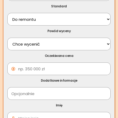
Sprawdź, czy możesz sprzedać swoje miejsce postojowe
Standard
oraz jak zrobić to sprawnie i bezproblemowo!
Spis treści
Powód wyceny
Dla osób, którym zależy na szybkim i bezpiecznym
przebiegu transakcji, doskonałym rozwiązaniem może być
współpraca ze
Skup.io
. Firma specjalizuje się w skupie
Oczekiwana cena
nieruchomości w tym również garaży i miejsc postojowych,
oferując wsparcie w formalnościach, szybką wypłatę
środków oraz pełną pomoc prawną, co znacząco
upraszcza proces i pozwala na sprawne zamknięcie
Dodatkowe informacje
transakcji bez zbędnego stresu i oczekiwania. To
bezpośrednia sprzedaż nawet w kilka dni!
Imię