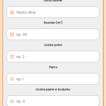
Ulica i numer
12 lis
Sprzedaż miejsca
postojowego w garażu
Rozmiar (m²)
podziemnym
Sprzedaż miejsca
Liczba pokoi
postojowego w garażu
podziemnym. Kiedy można?
Piętro
Sprzedaż miejsca postojowego w garażu
podziemnym
, mimo że często uznawana za prostą
transakcję, może w rzeczywistości napotkać na różne
Liczba pięter w budynku
przeszkody formalne i prawne. Szczególne istotny jest
rodzaj własności takiego miejsca.