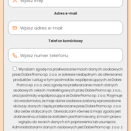
Adres e-mail
Telefon komórkowy
Miejsce postojowe w garażu
podziemnym – rodzaj
Wyrażam zgodę na przetwarzanie moich danych osobowych
własności
przez Dobre Promo sp. z o.o. w zakresie niezbędnym do oferowania
produktów i usług w tym podmiotów współpracujących ze Dobre
Promo sp. z o.o. oraz zgodę na przetwarzanie moich danych
osobowych celach marketingowych przez Dobre Promo sp. z o.o.,
Pierwszym krokiem przed sprzedażą miejsca postojowego
oraz podmioty współpracujące ze Dobre Promo sp. z o.o. Przyjmuje
jest ustalenie jego statusu prawnego – rodzaj własności
do wiadomości, że moje danie osobowe zostaną wprowadzone
do bazy danych i będą przetwarzane przez Dobre Promo sp. z o.o.
ma wpływ na to, czy takie miejsce będzie można w ogóle
dla celów statycznych. Oświadczam również iż moja zgoda jest
sprzedać. Z punktu widzenia przepisów, miejsca postojowe
dobrowolna, a także że zostałem poinformowany, iż mam prawo
mogą być odrębną własnością z własną księgą wieczystą
wglądu do swoich danych ich poprawienia lub usunięcia.
Administratorami danych osobowych jest Dobre Promo sp. z o.o. z
lub częścią nieruchomości wspólnej budynku.