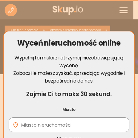
»
»
Skup nieruchomości
Pomoc w sprzedaży nieruchomości
Wyceń nieruchomość online
Sprzedaż miejsca postojowego w garażu
podziemnym
Wypełnij formularz i otrzymaj niezobowiązującą
wycenę.
Zobacz ile możesz zyskać, sprzedając wygodnie i
bezpośrednio do nas.
Zajmie Ci to maks 30 sekund.
Miasto