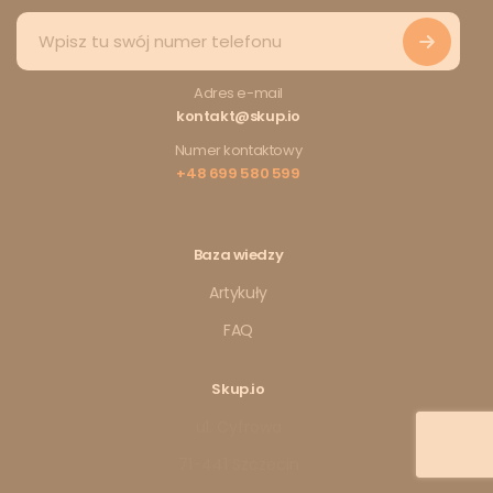
Adres e-mail
kontakt@skup.io
Numer kontaktowy
+48 699 580 599
Baza wiedzy
Artykuły
FAQ
Skup.io
ul. Cyfrowa
71-441 Szczecin