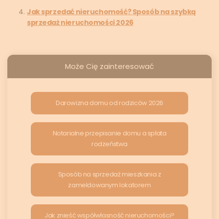
Jak sprzedać nieruchomość? Sposób na szybką
sprzedaż nieruchomości 2026
Może Cię zainteresować
Darowizna domu od rodziców 2026
Notarialne przepisanie domu a spłata
rodzeństwa
Sposób na sprzedaż mieszkania z
zameldowanym lokatorem
Jak znieść współwłasność nieruchomości?