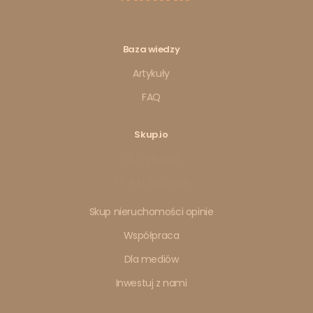
Baza wiedzy
Artykuły
FAQ
Skup.io
ul. Cyfrowa
71-441 Szczecin
Skup nieruchomości opinie
Współpraca
Dla mediów
Inwestuj z nami