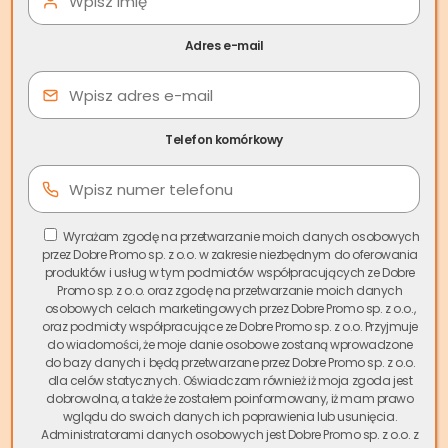
Adres e-mail
Jak szybko sprzedać działkę
Telefon komórkowy
budowlaną – stan prawny
Może cię zainteresować:
Wpis do księgi
Wyrażam zgodę na przetwarzanie moich danych osobowych
wieczystej. Jak złożyć wniosek?
przez Dobre Promo sp. z o.o. w zakresie niezbędnym do oferowania
produktów i usług w tym podmiotów współpracujących ze Dobre
Promo sp. z o.o. oraz zgodę na przetwarzanie moich danych
Jeśli chcemy
szybko sprzedać
działkę budowlaną
, jej stan
osobowych celach marketingowych przez Dobre Promo sp. z o.o.,
prawny powinien być nieskazitelny. Przygotowując się do
oraz podmioty współpracujące ze Dobre Promo sp. z o.o. Przyjmuje
do wiadomości, że moje danie osobowe zostaną wprowadzone
sprzedaży, sprawdźmy
stan prawny
gruntu oraz upewnijmy
do bazy danych i będą przetwarzane przez Dobre Promo sp. z o.o.
się, że zbywana nieruchomość, rzeczywiście jest tzw.
dla celów statycznych. Oświadczam również iż moja zgoda jest
gruntem budowlanym. O stanie prawnym, dowiemy się z
dobrowolna, a także że zostałem poinformowany, iż mam prawo
wglądu do swoich danych ich poprawienia lub usunięcia.
księgi wieczystej
(KW) prowadzonej dla danej działki. Tam
Administratorami danych osobowych jest Dobre Promo sp. z o.o. z
znajdziemy informacje o ewentualnych obciążeniach na