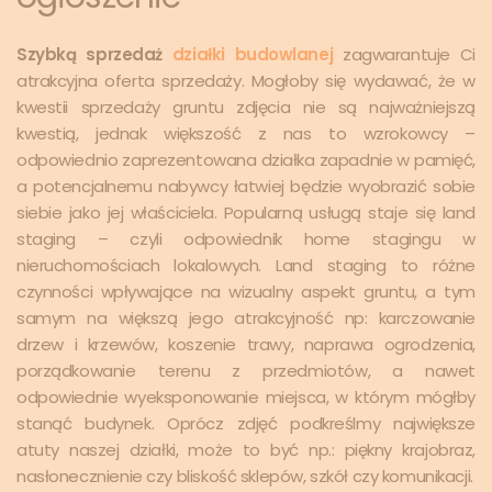
Szybką sprzedaż
działki budowlanej
zagwarantuje Ci
atrakcyjna oferta sprzedaży. Mogłoby się wydawać, że w
kwestii sprzedaży gruntu zdjęcia nie są najważniejszą
kwestią, jednak większość z nas to wzrokowcy –
odpowiednio zaprezentowana działka zapadnie w pamięć,
a potencjalnemu nabywcy łatwiej będzie wyobrazić sobie
siebie jako jej właściciela. Popularną usługą staje się land
staging – czyli odpowiednik home stagingu w
nieruchomościach lokalowych. Land staging to różne
czynności wpływające na wizualny aspekt gruntu, a tym
samym na większą jego atrakcyjność np: karczowanie
drzew i krzewów, koszenie trawy, naprawa ogrodzenia,
porządkowanie terenu z przedmiotów, a nawet
odpowiednie wyeksponowanie miejsca, w którym mógłby
stanąć budynek. Oprócz zdjęć podkreślmy największe
atuty naszej działki, może to być np.: piękny krajobraz,
nasłonecznienie czy bliskość sklepów, szkół czy komunikacji.