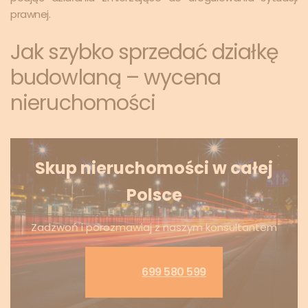
prawnej.
Jak szybko sprzedać działkę
budowlaną – wycena
nieruchomości
Skup nieruchomości w całej
Polsce
Zadzwoń i porozmawiaj z naszym konsultantem
699 580 599