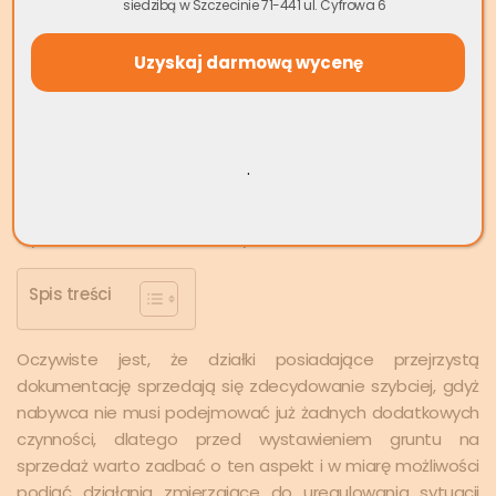
siedzibą w Szczecinie 71-441 ul. Cyfrowa 6
rzecz osób trzecich, hipotekach czy współwłaścicielach.
Przykładowo, jeśli działkę nabyto w drodze dziedziczenia,
należy pamiętać o uregulowaniu kwestii własności, jeśli zaś
działka była przedmiotem
hipoteki pamiętajmy o
wykreśleniu
nieaktualnych wpisów z KW. O przeznaczeniu
działki dowiemy się z miejscowego planu
.
zagospodarowania przestrzennego. Gdy grunt nie jest
objęty planem miejscowym, należy wystąpić do gminy o
wydanie warunków zabudowy.
Spis treści
Oczywiste jest, że działki posiadające przejrzystą
dokumentację sprzedają się zdecydowanie szybciej, gdyż
nabywca nie musi podejmować już żadnych dodatkowych
czynności, dlatego przed wystawieniem gruntu na
sprzedaż warto zadbać o ten aspekt i w miarę możliwości
podjąć działania zmierzające do uregulowania sytuacji