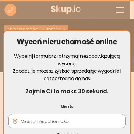
»
»
Skup nieruchomości
Poradnik
Wyceń nieruchomość online
Jak szybko sprzedać działkę
budowlaną?
Wypełnij formularz i otrzymaj niezobowiązującą
wycenę.
Zobacz ile możesz zyskać, sprzedając wygodnie i
bezpośrednio do nas.
Zajmie Ci to maks 30 sekund.
Miasto