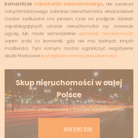
komornicze
mieszkania własnościowego
,
nie oznacza
natychmiastowego zabrania nieruchomości właścicielowi!
Osoba zadłużona ma pewien czas na podjęcie działań
zapobiegających utracie nieruchomości np. zawarcie
ugody, lub może samodzielnie
sprzedać nieruchomość
zanim zrobi to komornik, gdy nie ma żadnych innych
możliwości. Tym samym można ograniczyć negatywne
skutki finansowe
licytacji komorniczej nieruchomości
.
Skup nieruchomości w całej
Polsce
Zadzwoń i porozmawiaj z naszym konsultantem
699 580 599