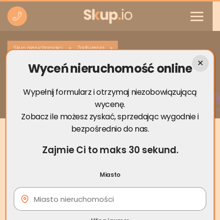
»
»
Skup nieruchomości
Zadłużenia
Wyceń nieruchomość online
Kiedy komornik nie może zająć
mieszkania? 2026
Wypełnij formularz i otrzymaj niezobowiązującą
wycenę.
Zobacz ile możesz zyskać, sprzedając wygodnie i
bezpośrednio do nas.
Zajmie Ci to maks 30 sekund.
Miasto