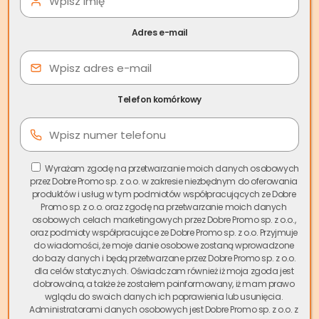
opuścić lokal. Jeśli tego nie zrobi, nowy właściciel może
wystąpić o przeprowadzenie eksmisji.
Adres e-mail
Jak długo trwa proces od zajęcia mieszkania do
licytacji komorniczej?
Zwykle trwa to kilka miesięcy – procedury sądowe mają
Telefon komórkowy
swoje terminy. Dokładny czas zależy także od działań
komornika
Wyrażam zgodę na przetwarzanie moich danych osobowych
przez Dobre Promo sp. z o.o. w zakresie niezbędnym do oferowania
produktów i usług w tym podmiotów współpracujących ze Dobre
Promo sp. z o.o. oraz zgodę na przetwarzanie moich danych
osobowych celach marketingowych przez Dobre Promo sp. z o.o.,
oraz podmioty współpracujące ze Dobre Promo sp. z o.o. Przyjmuje
do wiadomości, że moje danie osobowe zostaną wprowadzone
do bazy danych i będą przetwarzane przez Dobre Promo sp. z o.o.
dla celów statycznych. Oświadczam również iż moja zgoda jest
dobrowolna, a także że zostałem poinformowany, iż mam prawo
wglądu do swoich danych ich poprawienia lub usunięcia.
Administratorami danych osobowych jest Dobre Promo sp. z o.o. z