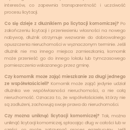
interesów, co zapewnia transparentność i uczciwość
procesu licytacji.
Co się dzieje z dłużnikiem po licytacji komorniczej?
Po
zakończeniu licytacji i przeniesieniu własności na nowego
nabywcę, dłużnik otrzymuje wezwanie do dobrowolnego
opuszczenia nieruchomości w wyznaczonym terminie. Jeśli
dłużnik nie ma innego miejsca zamieszkania, komornik
może przenieść go do innego lokalu lub tymczasowego
pomieszczenia wskazanego przez gminę.
Czy komornik może zająć mieszkanie za długi jednego
ze współwłaścicieli?
Komornik może zająć jedynie udział
dłużnika we współwłasności nieruchomości, a nie całą
nieruchomość. Oznacza to, że współwłaściciele, którzy nie
są zadłużeni, zachowują swoje prawa do nieruchomości.
Czy można uniknąć licytacji komorniczej?
Tak, można
uniknąć licytacji komorniczej, spłacając dług w całości lub w
części, co może zatrzymać proces egzekucyjny. Jeśli