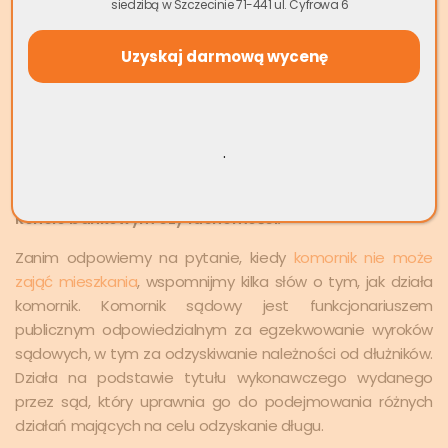
siedzibą w Szczecinie 71-441 ul. Cyfrowa 6
Jak działa komornik i co może
zająć na poczet spłaty długu?
Jak działa komornik? Najczęściej egzekucja
komornicza nie rozpoczyna się od zajęcia
.
nieruchomości. W pierwszej kolejności komornik
zajmuje: wynagrodzenie za pracę, emeryturę, środki na
koncie bankowym czy ruchomości.
Zanim odpowiemy na pytanie, kiedy
komornik nie może
zająć mieszkania
, wspomnijmy kilka słów o tym, jak działa
komornik. Komornik sądowy jest funkcjonariuszem
publicznym odpowiedzialnym za egzekwowanie wyroków
sądowych, w tym za odzyskiwanie należności od dłużników.
Działa na podstawie tytułu wykonawczego wydanego
przez sąd, który uprawnia go do podejmowania różnych
działań mających na celu odzyskanie długu.