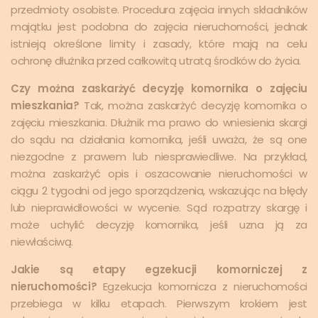
przedmioty osobiste. Procedura zajęcia innych składników
majątku jest podobna do zajęcia nieruchomości, jednak
istnieją określone limity i zasady, które mają na celu
ochronę dłużnika przed całkowitą utratą środków do życia.
Czy można zaskarżyć decyzję komornika o zajęciu
mieszkania?
Tak, można zaskarżyć decyzję komornika o
zajęciu mieszkania. Dłużnik ma prawo do wniesienia skargi
do sądu na działania komornika, jeśli uważa, że są one
niezgodne z prawem lub niesprawiedliwe. Na przykład,
można zaskarżyć opis i oszacowanie nieruchomości w
ciągu 2 tygodni od jego sporządzenia, wskazując na błędy
lub nieprawidłowości w wycenie. Sąd rozpatrzy skargę i
może uchylić decyzję komornika, jeśli uzna ją za
niewłaściwą.
Jakie są etapy egzekucji komorniczej z
nieruchomości?
Egzekucja komornicza z nieruchomości
przebiega w kilku etapach. Pierwszym krokiem jest