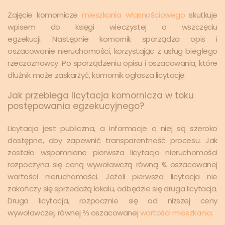
Zajęcie komornicze
mieszkania własnościowego
skutkuje
wpisem do księgi wieczystej o wszczęciu
egzekucji.
Następnie komornik sporządza opis i
oszacowanie nieruchomości, korzystając z usług biegłego
rzeczoznawcy. Po sporządzeniu opisu i oszacowania, które
dłużnik może zaskarżyć, komornik ogłasza licytację.
Jak przebiega licytacja komornicza w toku
postępowania egzekucyjnego?
Licytacja jest publiczna, a informacje o niej są szeroko
dostępne, aby zapewnić transparentność procesu. Jak
zostało wspomniane pierwsza licytacja nieruchomości
rozpoczyna się ceną wywoławczą równą ¾ oszacowanej
wartości nieruchomości. Jeżeli pierwsza licytacja nie
zakończy się sprzedażą lokalu, odbędzie się druga licytacja.
Druga licytacja, rozpocznie się od niższej ceny
wywoławczej, równej ⅔ oszacowanej
wartości mieszkania
.