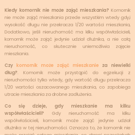
Kiedy komornik nie może zająć mieszkania?
Komornik
nie może zająć mieszkania przede wszystkim wtedy gdy,i
wysokość długu nie przekracza 1/20 wartości mieszkania,
Dodatkowo, jeśli nieruchomość ma kilku współwłaścicieli,
komornik może zająć jedynie udział dłużnika, a nie całą
nieruchomość, co skutecznie uniemożliwia zajęcie
mieszkania.
Czy
komornik może zająć mieszkanie
za niewielki
dług?
. Komornik może przystąpić do egzekucji z
nieruchomości tylko wtedy, gdy wartość długu przekracza
1/20 wartości oszacowanego mieszkania, co zapobiega
utracie mieszkania za drobne zadłużenia.
Co się dzieje, gdy mieszkanie ma kilku
współwłaścicieli?
Gdy nieruchomość ma kilku
współwłaścicieli, komornik może zająć jedynie udział
dłużnika w tej nieruchomości. Oznacza to, że komornik nie
może przejąć całego mieszkania, co chroni pozostałych