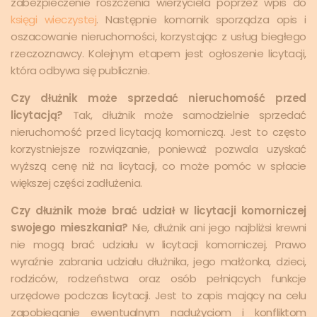
zabezpieczenie roszczenia wierzyciela poprzez wpis do
księgi wieczystej
. Następnie komornik sporządza opis i
oszacowanie nieruchomości, korzystając z usług biegłego
rzeczoznawcy. Kolejnym etapem jest ogłoszenie licytacji,
która odbywa się publicznie.
Czy dłużnik może sprzedać nieruchomość przed
licytacją?
Tak, dłużnik może samodzielnie sprzedać
nieruchomość przed licytacją komorniczą. Jest to często
korzystniejsze rozwiązanie, ponieważ pozwala uzyskać
wyższą cenę niż na licytacji, co może pomóc w spłacie
większej części zadłużenia.
Czy dłużnik może brać udział w licytacji komorniczej
swojego mieszkania?
Nie, dłużnik ani jego najbliżsi krewni
nie mogą brać udziału w licytacji komorniczej. Prawo
wyraźnie zabrania udziału dłużnika, jego małżonka, dzieci,
rodziców, rodzeństwa oraz osób pełniących funkcje
urzędowe podczas licytacji. Jest to zapis mający na celu
zapobieganie ewentualnym nadużyciom i konfliktom