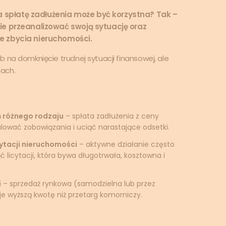
 spłatę zadłużenia może być korzystna? Tak –
nie przeanalizować swoją sytuację oraz
ze zbycia nieruchomości.
 na domknięcie trudnej sytuacji finansowej, ale
ach.
 różnego rodzaju
– spłata zadłużenia z ceny
ować zobowiązania i uciąć narastające odsetki.
cytacji nieruchomości
– aktywne działanie często
 licytacji, która bywa długotrwała, kosztowna i
i
– sprzedaż rynkowa (samodzielna lub przez
e wyższą kwotę niż przetarg komorniczy.