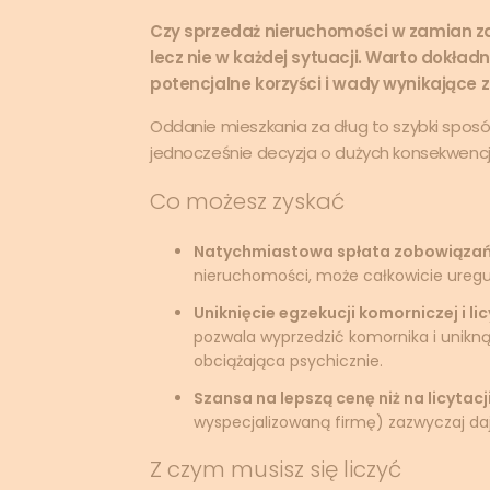
Czy sprzedaż nieruchomości w zamian za
lecz nie w każdej sytuacji. Warto dokład
potencjalne korzyści i wady wynikające 
Oddanie mieszkania za dług to szybki sposób
jednocześnie decyzja o dużych konsekwencj
Co możesz zyskać
Natychmiastowa spłata zobowiązań
nieruchomości, może całkowicie uregul
Uniknięcie egzekucji komorniczej i li
pozwala wyprzedzić komornika i uniknąć
obciążająca psychicznie.
Szansa na lepszą cenę niż na licytacj
wyspecjalizowaną firmę) zazwyczaj daj
Z czym musisz się liczyć