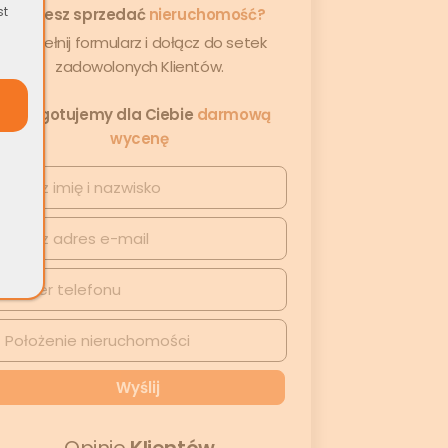
st
Chcesz sprzedać
nieruchomość?
Wypełnij formularz i dołącz do setek
zadowolonych Klientów.
Przygotujemy dla Ciebie
darmową
wycenę
Opinie
Klientów