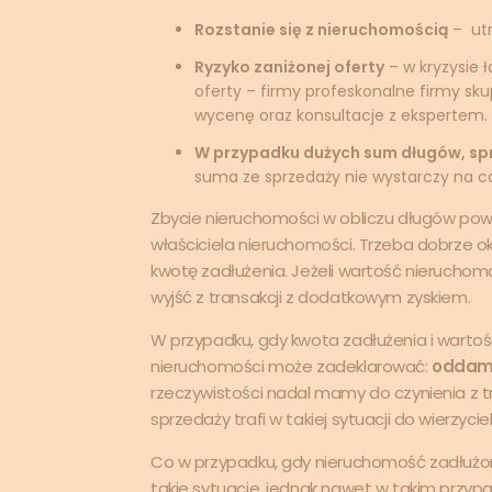
Rozstanie się z nieruchomością
– utr
Ryzyko zaniżonej oferty
– w kryzysie 
oferty – firmy profeskonalne firmy sk
wycenę oraz konsultacje z ekspertem.
W przypadku dużych sum długów, sp
suma ze sprzedaży nie wystarczy na ca
Zbycie nieruchomości w obliczu długów po
właściciela nieruchomości. Trzeba dobrze o
kwotę zadłużenia. Jeżeli wartość nieruchom
wyjść z transakcji z dodatkowym zyskiem.
W przypadku, gdy kwota zadłużenia i warto
nieruchomości może zadeklarować:
oddam 
rzeczywistości nadal mamy do czynienia z 
sprzedaży trafi w takiej sytuacji do wierzyc
Co w przypadku, gdy nieruchomość zadłużon
takie sytuacje, jednak nawet w takim przypa