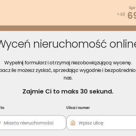
Spr
6
+48
zwiąż problem
Wyceń za darmo
Opinie
Poradnik
Kont
Wyceń nieruchomość onlin
za spłatę zadłużenia – sposób na długi
Wypełnij formularz i otrzymaj niezobowiązującą wycenę.
łużenia – sposób na długi
bacz ile możesz zyskać, sprzedając wygodnie i bezpośrednio
nas.
Zajmie Ci to maks 30 sekund.
i skorzystaj z darmowej konsultacji!
to
Ulica i numer