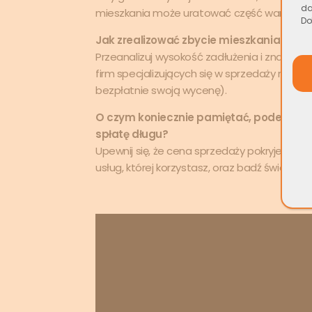
da
mieszkania może uratować część wartości i 
Do
Jak zrealizować zbycie mieszkania w za
Przeanalizuj wysokość zadłużenia i znajdź 
firm specjalizujących się w sprzedaży nieru
bezpłatnie swoją wycenę).
O czym koniecznie pamiętać, podejmują
spłatę długu?
Upewnij się, że cena sprzedaży pokryje wsz
usług, której korzystasz, oraz badź świadom