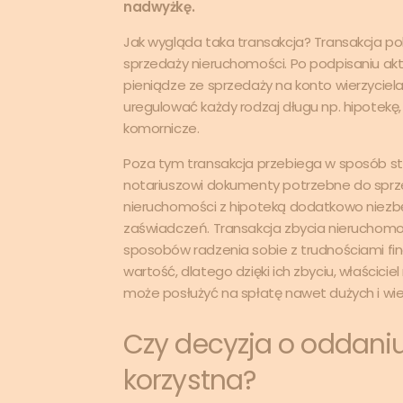
nadwyżkę.
Jak wygląda taka transakcja? Transakcja po
sprzedaży nieruchomości. Po podpisaniu akt
pieniądze ze sprzedaży na konto wierzyciel
uregulować każdy rodzaj długu np. hipotekę
komornicze.
Poza tym transakcja przebiega w sposób s
notariuszowi dokumenty potrzebne do sprz
nieruchomości z hipoteką dodatkowo niezb
zaświadczeń.
Transakcja zbycia nieruchomo
sposobów radzenia sobie z trudnościami fi
wartość, dlatego dzięki ich zbyciu, właścici
może posłużyć na spłatę nawet dużych i wi
Czy decyzja o oddaniu
korzystna?