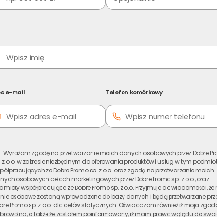
– czy to dobry pomysł?
Niekiedy, sytuacja dłużnika
ozbycie się zadłużenia. Zbycie nieruchomości jest
lepszą, gdy chcemy w szybki sposób spłacić ciążące
uchomości w obliczu długów jej właściciela
, i poznaj
wiadomym przed podjęciem tak ważnej decyzji.
s e-mail
Telefon komórkowy
ę zadłużenia”?
Wyrażam zgodę na przetwarzanie moich danych osobowych przez Dobre P
sowych poprzez sprzedaż nieruchomości, z której
. z o.o. w zakresie niezbędnym do oferowania produktów i usług w tym podmio
półpracujących ze Dobre Promo sp. z o.o. oraz zgodę na przetwarzanie moich
 Dzięki temu można uniknąć egzekucji komorniczej i
nych osobowych celach marketingowych przez Dobre Promo sp. z o.o., oraz
dmioty współpracujące ze Dobre Promo sp. z o.o. Przyjmuje do wiadomości, że
nie osobowe zostaną wprowadzone do bazy danych i będą przetwarzane prz
ie korzystnym rozwiązaniem?
bre Promo sp. z o.o. dla celów statycznych. Oświadczam również iż moja zgoda
z możliwości spłaty długu z innych źródeł, sprzedaż
browolna, a także że zostałem poinformowany, iż mam prawo wglądu do swo