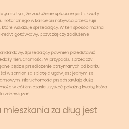
lega na tym, że zadłużenie spłacane jest z kwoty
u notarialnego w kancelarii nabywca przekazuje
a, które wskazuje sprzedający. W ten sposób można
, kredyt gotówkowy, pożyczkę czy zadłużenie
tandardowy. Sprzedający powinien przedstawić
edaży nieruchomości. W przypadku sprzedaży
ędne będzie przedłożenie otrzymanych od banku
ści w zamian za spłatę długów jest jednym ze
nansowymi. Nieruchomości przedstawiają dużą
el może w krótkim czasie uzyskać pokaźną kwotę, która
elu zobowiązań.
 mieszkania za dług jest