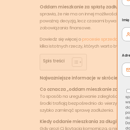
Oddam mieszkanie za spłatę zadłużenia
sprawia, że nie ma on innej możliwości, na p
Imię
poważną decyzją, lecz czasami bywa tą naj
zobowiązania finansowe.
Dowiedz się więcej o
procesie sprzedaży nier
kilka istotnych rzeczy, których warto być ś
Adre
Spis treści
Najważniejsze informacje w skrócie:
Co oznacza „oddam mieszkanie za spłat
To sposób na uregulowanie zaległości finan
sp
ws
środki trafiają bezpośrednio do wierzycieli.
da
szybko zamknąć sprawę zadłużenia.
po
da
Kiedy oddanie mieszkania za długi będz
Do
Gdy grozi Ci licytacja komornicza, a nie mas
do