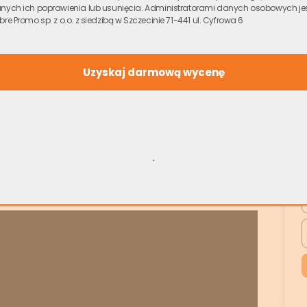
nych ich poprawienia lub usunięcia. Administratorami danych osobowych je
dać Ci kontrolę nad sytuacją.
bre Promo sp. z o.o. z siedzibą w Szczecinie 71-441 ul. Cyfrowa 6
mian za spłatę zadłużenia?
kupca. Transakcję możesz przeprowadzić z pomocą
chomości z zadłużeniem – np. Skup.io (sprawdź
c decyzję o oddaniu mieszkania w zamian za
ystkie zobowiązania. Sprawdź wiarygodność firmy z
.
 sposobu i terminu spłaty zobowiązań.