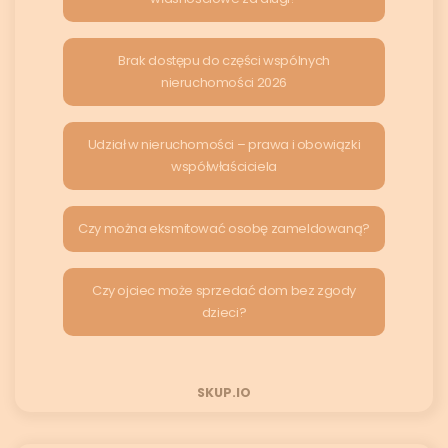
Brak dostępu do części wspólnych
nieruchomości 2026
Udział w nieruchomości – prawa i obowiązki
współwłaściciela
Czy można eksmitować osobę zameldowaną?
Czy ojciec może sprzedać dom bez zgody
dzieci?
SKUP.IO