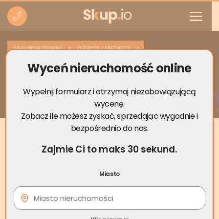
»
»
Skup nieruchomości
Problemy z lokatorami
Wyceń nieruchomość online
Wynajem okazjonalny – oświadczenie o
poddaniu się egzekucji
Wypełnij formularz i otrzymaj niezobowiązującą
wycenę.
Zobacz ile możesz zyskać, sprzedając wygodnie i
bezpośrednio do nas.
Zajmie Ci to maks 30 sekund.
Miasto