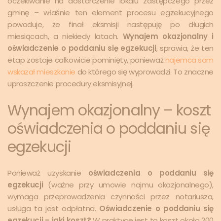
oczekiwanie na dostarczenie lokalu zastępczego przez
gminę – właśnie ten element procesu egzekucyjnego
powoduje, że finał eksmisji następuję po długich
miesiącach, a niekiedy latach.
Wynajem okazjonalny i
oświadczenie o poddaniu się egzekucji
, sprawia, że ten
etap zostaje całkowicie pominięty, ponieważ
najemca sam
wskazał mieszkanie
do którego się wyprowadzi. To znaczne
uproszczenie procedury eksmisyjnej.
Wynajem okazjonalny – koszt
oświadczenia o poddaniu się
egzekucji
Ponieważ uzyskanie
oświadczenia o poddaniu się
egzekucji
(ważne przy umowie najmu okazjonalnego),
wymaga przeprowadzenia czynności przez notariusza,
usługa ta jest odpłatna.
Oświadczenie o poddaniu się
egzekucji – jaki koszt?
W praktyce jest to koszt około 200