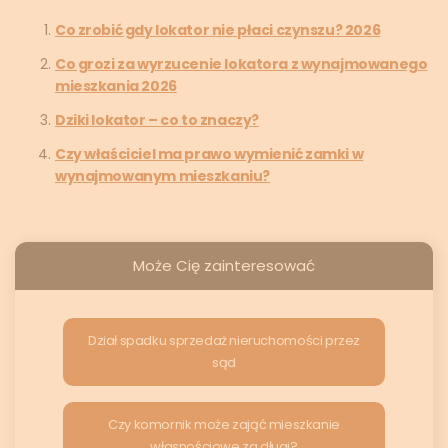
Co zrobić gdy lokator nie płaci czynszu? 2026
Co grozi za wyrzucenie lokatora z wynajmowanego
mieszkania 2026
Dziki lokator – co to znaczy?
Czy właściciel ma prawo wymienić zamki w
wynajmowanym mieszkaniu?
Może Cię zainteresować
Dział spadku sprzedaż nieruchomości przez
sąd
Czy komornik może zająć mieszkanie
własnościowe za długi?