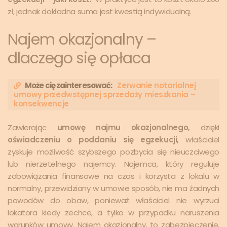
zł, jednak dokładna suma jest kwestią indywidualną.
Najem okazjonalny –
dlaczego się opłaca
Może cię zainteresować:
Zerwanie notarialnej
umowy przedwstępnej sprzedaży mieszkania –
konsekwencje
Zawierając
umowę najmu okazjonalnego,
dzięki
oświadczeniu o poddaniu się egzekucji,
właściciel
zyskuje możliwość szybszego pozbycia się nieuczciwego
lub nierzetelnego najemcy. Najemca, który reguluje
zobowiązania finansowe na czas i korzysta z lokalu w
normalny, przewidziany w umowie sposób, nie ma żadnych
powodów do obaw, ponieważ właściciel nie wyrzuci
lokatora kiedy zechce, a tylko w przypadku naruszenia
warunków umowy. Najem okazjonalny, to zabezpieczenie,