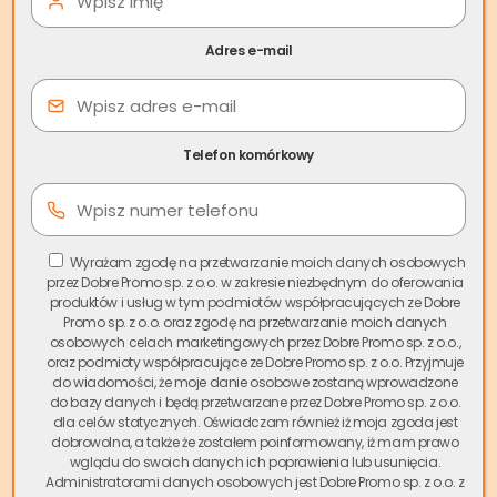
oświadczenia notarialne, i to właśnie te dokumenty
zapewniają
właścicielowi mieszkania
dodatkową ochronę.
Adres e-mail
Wygaśnięcie lub rozwiązanie umowy
wynajmu
okazjonalnego
zabezpieczonego
oświadczeniem o
poddaniu się egzekucji
uprawnia właściciela do
bezzwłocznego wszczęcia egzekucji i eksmisji względem
Telefon komórkowy
najemcy.
Umowa najmu okazjonalnego z
oświadczeniem o poddaniu się egzekucji
może zostać
zawarta na okres maksymalnie 10 lat. W dokumencie
powinniśmy zawrzeć wszelkie zapisy, które znalazłyby się w
Wyrażam zgodę na przetwarzanie moich danych osobowych
przez Dobre Promo sp. z o.o. w zakresie niezbędnym do oferowania
standardowej umowie najmu lokalu mieszkalnego:
produktów i usług w tym podmiotów współpracujących ze Dobre
informacje o stronach umowy i przedmiocie umowy,
Promo sp. z o.o. oraz zgodę na przetwarzanie moich danych
wyposażenie lokalu, opis stanu technicznego, czas trwania
osobowych celach marketingowych przez Dobre Promo sp. z o.o.,
oraz podmioty współpracujące ze Dobre Promo sp. z o.o. Przyjmuje
umowy oraz informacje o wysokości comiesięcznego
do wiadomości, że moje danie osobowe zostaną wprowadzone
czynszu i kaucji.
do bazy danych i będą przetwarzane przez Dobre Promo sp. z o.o.
dla celów statycznych. Oświadczam również iż moja zgoda jest
dobrowolna, a także że zostałem poinformowany, iż mam prawo
Spis treści
wglądu do swoich danych ich poprawienia lub usunięcia.
Administratorami danych osobowych jest Dobre Promo sp. z o.o. z