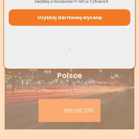
siedzibą w Szczecinie 71-441 ul. Cyfrowa 6
Wynajem okazjonalny –
oświadczenie o poddaniu się
egzekucji i inne
.
Skup nieruchomości w całej
Polsce
Zadzwoń i porozmawiaj z naszym konsultantem
699 580 599