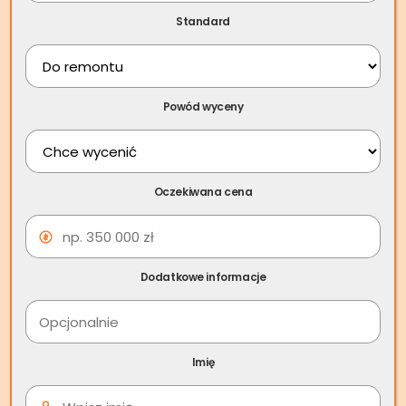
oświadczenie o poddaniu się egzekucji
– sprawdź jak
Standard
ochronić swój majątek!
Powód wyceny
Oczekiwana cena
Dodatkowe informacje
Wynajem okazjonalny – co to
takiego?
Imię
Umowa najmu okazjonalnego, nie różni się od zwykłej
umowy najmu lokalu mieszkalnego, zawiera jednak