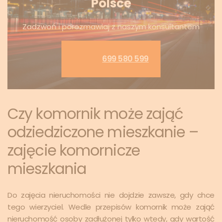
Polsce
Zadzwoń i porozmawiaj z naszym konsultantem
699 580 599
Czy komornik może zająć
odziedziczone mieszkanie –
zajęcie komornicze
mieszkania
Do zajęcia nieruchomości nie dojdzie zawsze, gdy chce
tego wierzyciel. Wedle przepisów komornik może zająć
nieruchomość osoby zadłużonej tylko wtedy, gdy wartość