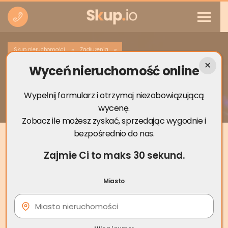
»
»
Skup nieruchomości
Zadłużenia
Wyceń nieruchomość online
Czy komornik może zająć odziedziczone
mieszkanie?
Wypełnij formularz i otrzymaj niezobowiązującą
wycenę.
Zobacz ile możesz zyskać, sprzedając wygodnie i
bezpośrednio do nas.
Zajmie Ci to maks 30 sekund.
Miasto