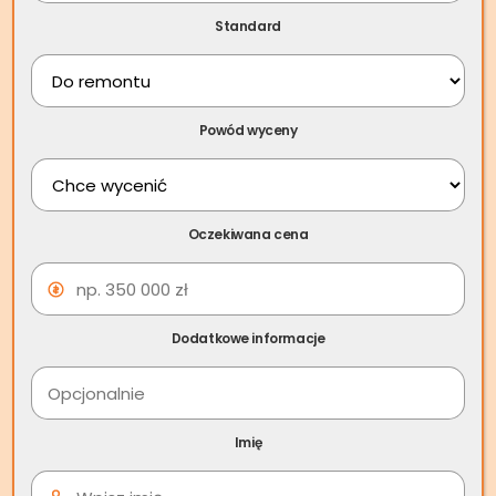
Spis treści
Standard
Sprawdźmy, co trzeba wiedzieć o dziedziczeniu
nieruchomości przez osobę zadłużoną.
Powód wyceny
Oczekiwana cena
Dodatkowe informacje
Czy komornik może zająć
Imię
odziedziczone mieszkanie –