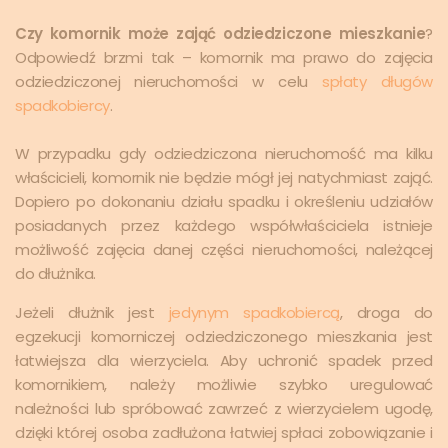
Czy komornik może zająć odziedziczone mieszkanie
?
Odpowiedź brzmi tak – komornik ma prawo do zajęcia
odziedziczonej nieruchomości w celu
spłaty długów
spadkobiercy
.
W przypadku gdy odziedziczona nieruchomość ma kilku
właścicieli, komornik nie będzie mógł jej natychmiast zająć.
Dopiero po dokonaniu działu spadku i określeniu udziałów
posiadanych przez każdego współwłaściciela istnieje
możliwość zajęcia danej części nieruchomości, należącej
do dłużnika.
Jeżeli dłużnik jest
jedynym spadkobiercą
, droga do
egzekucji komorniczej odziedziczonego mieszkania jest
łatwiejsza dla wierzyciela. Aby uchronić spadek przed
komornikiem, należy możliwie szybko uregulować
należności lub spróbować zawrzeć z wierzycielem ugodę,
dzięki której osoba zadłużona łatwiej spłaci zobowiązanie i