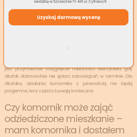
siedzibą w Szczecinie 71-441 ul. Cyfrowa 6
drzwi do nieruchomości, przeszukać pomieszczenia jak
również samego dłużnika (odzież, którą nosi dłużnik) gdy
istnieje podejrzenie, że dłużnik ukrywa w nich wartościowe
przedmioty.
Może cię zainteresować:
Czy można eksmitować
.
osobę zameldowaną?
Zakres uprawnień komornika jest duży. Celem jego działań
jest przymusowe ściągnięcie należności wierzyciela, gdy
dłużnik dobrowolnie nie spłaci zobowiązań w terminie. Dla
dłużnika, działania komornika z pewnością nie będą
przyjemne, lecz często bywają konieczne.
Czy komornik może zająć
odziedziczone mieszkanie –
mam komornika i dostałem