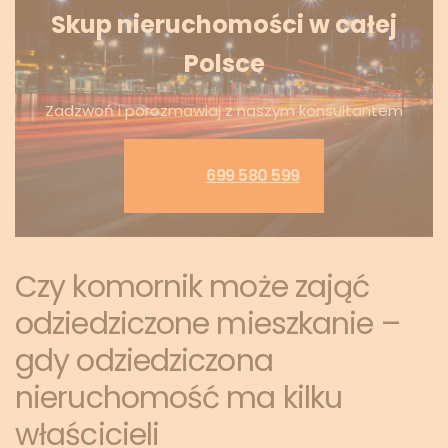
Skup nieruchomości w całej
Polsce
Zadzwoń i porozmawiaj z naszym konsultantem
699 580 599
Czy komornik może zająć
odziedziczone mieszkanie –
gdy odziedziczona
nieruchomość ma kilku
właścicieli