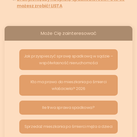
możesz zrobić! LISTA
Może Cię zainteresować
Jak przyspieszyć sprawę spadkową w sądzie –
współwłasność nieruchomości
Kto ma prawo do mieszkania po śmierci
właściciela? 2026
Ile trwa sprawa spadkowa?
Sprzedaż mieszkania po śmierci męża a dzieci