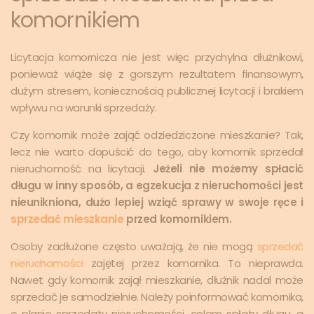
komornikiem
Licytacja komornicza nie jest więc przychylna dłużnikowi,
ponieważ wiąże się z gorszym rezultatem finansowym,
dużym stresem, koniecznością publicznej licytacji i brakiem
wpływu na warunki sprzedaży.
Czy komornik może zająć odziedziczone mieszkanie? Tak,
lecz nie warto dopuścić do tego, aby komornik sprzedał
nieruchomość na licytacji.
Jeżeli nie możemy spłacić
długu w inny sposób, a egzekucja z nieruchomości jest
nieunikniona, dużo lepiej wziąć sprawy w swoje ręce i
sprzedać mieszkanie
przed komornikiem.
Osoby zadłużone często uważają, że nie mogą
sprzedać
nieruchomości
zajętej przez komornika. To nieprawda.
Nawet gdy komornik zajął mieszkanie, dłużnik nadal może
sprzedać je samodzielnie. Należy poinformować komornika,
o planie sprzedaży nieruchomości, celem spłaty długu, a