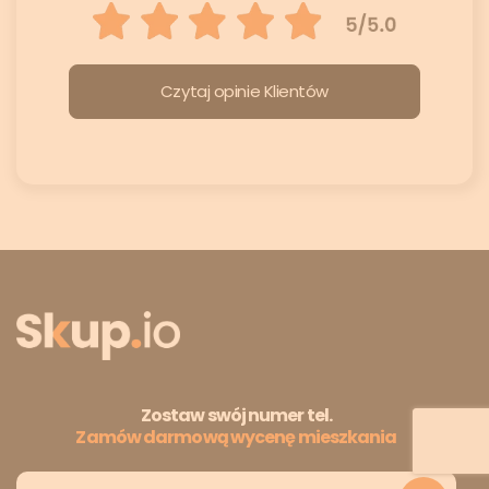
Czytaj opinie Klientów
Zostaw swój numer tel.
Zamów darmową wycenę mieszkania