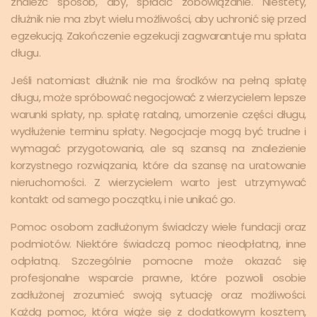
znaleźć sposób, aby, spłacić zobowiązanie. Niestety,
dłużnik nie ma zbyt wielu możliwości, aby uchronić się przed
egzekucją. Zakończenie egzekucji zagwarantuje mu spłata
długu.
Jeśli natomiast dłużnik nie ma środków na pełną spłatę
długu, może spróbować negocjować z wierzycielem lepsze
warunki spłaty, np. spłatę ratalną, umorzenie części długu,
wydłużenie terminu spłaty. Negocjacje mogą być trudne i
wymagać przygotowania, ale są szansą na znalezienie
korzystnego rozwiązania, które da szansę na uratowanie
nieruchomości. Z wierzycielem warto jest utrzymywać
kontakt od samego początku, i nie unikać go.
Pomoc osobom zadłużonym świadczy wiele fundacji oraz
podmiotów. Niektóre świadczą pomoc nieodpłatną, inne
odpłatną. Szczególnie pomocne może okazać się
profesjonalne wsparcie prawne, które pozwoli osobie
zadłużonej zrozumieć swoją sytuację oraz możliwości.
Każdą pomoc, która wiąże się z dodatkowym kosztem,