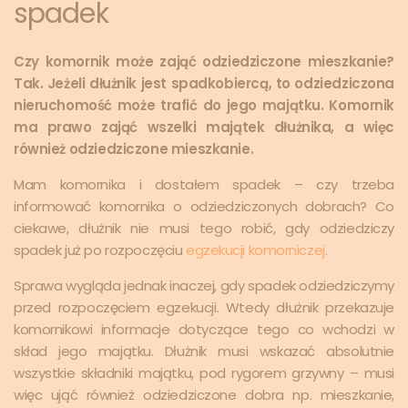
spadek
Czy komornik może zająć odziedziczone mieszkanie?
Tak. Jeżeli dłużnik jest spadkobiercą, to odziedziczona
nieruchomość może trafić do jego majątku. Komornik
ma prawo zająć wszelki majątek dłużnika, a więc
również odziedziczone mieszkanie.
Mam komornika i dostałem spadek – czy trzeba
informować komornika o odziedziczonych dobrach? Co
ciekawe, dłużnik nie musi tego robić, gdy odziedziczy
spadek już po rozpoczęciu
egzekucji komorniczej
.
Sprawa wygląda jednak inaczej, gdy spadek odziedziczymy
przed rozpoczęciem egzekucji. Wtedy dłużnik przekazuje
komornikowi informacje dotyczące tego co wchodzi w
skład jego majątku. Dłużnik musi wskazać absolutnie
wszystkie składniki majątku, pod rygorem grzywny – musi
więc ująć również odziedziczone dobra np. mieszkanie,