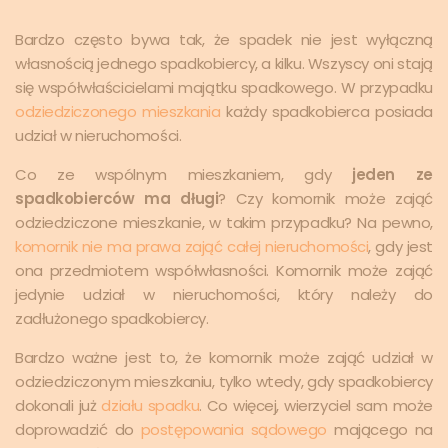
Bardzo często bywa tak, że spadek nie jest wyłączną
własnością jednego spadkobiercy, a kilku. Wszyscy oni stają
się współwłaścicielami majątku spadkowego. W przypadku
odziedziczonego mieszkania
każdy spadkobierca posiada
udział w nieruchomości.
Co ze wspólnym mieszkaniem, gdy
jeden ze
spadkobierców ma długi
? Czy komornik może zająć
odziedziczone mieszkanie, w takim przypadku? Na pewno,
komornik nie ma prawa zająć całej nieruchomości
, gdy jest
ona przedmiotem współwłasności. Komornik może zająć
jedynie udział w nieruchomości, który należy do
zadłużonego spadkobiercy.
Bardzo ważne jest to, że komornik może zająć udział w
odziedziczonym mieszkaniu, tylko wtedy, gdy spadkobiercy
dokonali już
działu spadku
. Co więcej, wierzyciel sam może
doprowadzić do
postępowania sądowego
mającego na