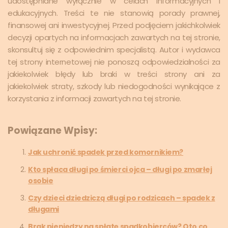
udostępniane wyłącznie w celach informacyjnych i
edukacyjnych. Treści te nie stanowią porady prawnej,
finansowej ani inwestycyjnej. Przed podjęciem jakichkolwiek
decyzji opartych na informacjach zawartych na tej stronie,
skonsultuj się z odpowiednim specjalistą. Autor i wydawca
tej strony internetowej nie ponoszą odpowiedzialności za
jakiekolwiek błędy lub braki w treści strony ani za
jakiekolwiek straty, szkody lub niedogodności wynikające z
korzystania z informacji zawartych na tej stronie.
Powiązane Wpisy:
Jak uchronić spadek przed komornikiem?
Kto spłaca długi po śmierci ojca – długi po zmarłej
osobie
Czy dzieci dziedziczą długi po rodzicach – spadek z
długami
Brak pieniędzy na spłatę spadkobierców? Oto co